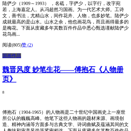
陆俨少（1909～1993） ，名砥，字俨少，以字行，改字宛
若，上海嘉定人。从冯超然习国画。为一代艺术大师。工诗
文，善书法，尤精山水，间作花卉、人物，也多妙笔。陆俨少
成就最高的是山水。山水之余，他也画花鸟，而且画得最多的
是梅花。下面从庋藏多年其数百件作品中悉心甄选谨献陆俨少
花鸟画...
阅读(805)
赞 (
2
)
国画作品
魏晋风度 妙笔生花——傅抱石《人物册
页》
8
傅抱石（1904-1965）的人物画是二十世纪中国画史上一座世
所公认的巍巍高峰。他笔下这些人物画的题材来源、画境创
造、精神内涵等方面多与古典文学、诗词曲赋及蕴涵其间的文
人趣味和审美风尚等紧密相连。下面从庋藏多年其数百件作品