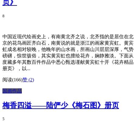
页》
8
中国近现代绘画史上，有南黄北齐之说，北齐指的是居住在北
京的花鸟画匠齐白石，南黄说的就是浙江的画家黄宾虹。黄宾
虹成名相对较晚，他晚年的山水画，所画山川层层深厚，气势
磅礴，惊世骇俗，其实黄宾虹也擅绘花卉，娴静雅淡。下面从
庋藏多年其数百件作品中悉心甄选谨献黄宾虹十开《花卉精品
册页》，以...
阅读(166)
赞 (
2
)
国画作品
梅香四溢——陆俨少《梅石图》册页
5