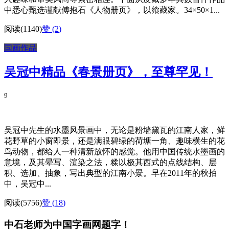
中悉心甄选谨献傅抱石《人物册页》，以飨藏家。34×50×1...
阅读(1140)
赞 (
2
)
国画作品
吴冠中精品《春景册页》，至尊罕见！
9
吴冠中先生的水墨风景画中，无论是粉墙黛瓦的江南人家，鲜
花野草的小窗即景，还是满眼碧绿的荷塘一角、趣味横生的花
鸟动物，都给人一种清新放怀的感觉。他用中国传统水墨画的
意境，及其晕写、渲染之法，糅以极其西式的点线结构、层
积、选加、抽象，写出典型的江南小景。早在2011年的秋拍
中，吴冠中...
阅读(5756)
赞 (
18
)
中石老师为中国字画网题字！