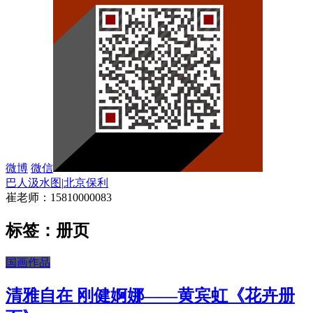
微博
微信
巴人汲水图
|
北京保利
崔老师：15810000083
标签：册页
国画作品
清雅自在 刚健婀娜——黄宾虹《花卉册