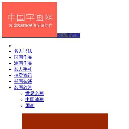
名人字画网
名人书法
国画作品
油画作品
名人手札
拍卖资讯
书画杂谈
名画欣赏
世界名画
中国油画
国画