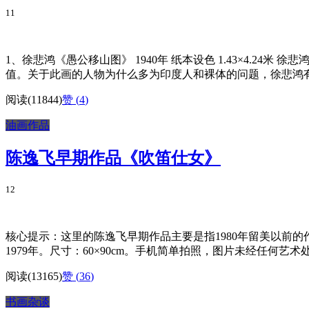
11
1、徐悲鸿《愚公移山图》 1940年 纸本设色 1.43×4.
值。关于此画的人物为什么多为印度人和裸体的问题，徐悲鸿有过
阅读(11844)
赞 (
4
)
油画作品
陈逸飞早期作品《吹笛仕女》
12
核心提示：这里的陈逸飞早期作品主要是指1980年留美以前
1979年。尺寸：60×90cm。手机简单拍照，图片未经任何艺术处
阅读(13165)
赞 (
36
)
书画杂谈