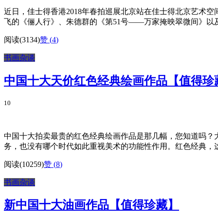
近日，佳士得香港2018年春拍巡展北京站在佳士得北京艺术
飞的《俪人行》、朱德群的《第51号——万家掩映翠微间》以及
阅读(3134)
赞 (
4
)
书画杂谈
中国十大天价红色经典绘画作品【值得珍
10
中国十大拍卖最贵的红色经典绘画作品是那几幅，您知道吗？大部
务，也没有哪个时代如此重视美术的功能性作用。红色经典，这
阅读(10259)
赞 (
8
)
书画杂谈
新中国十大油画作品【值得珍藏】