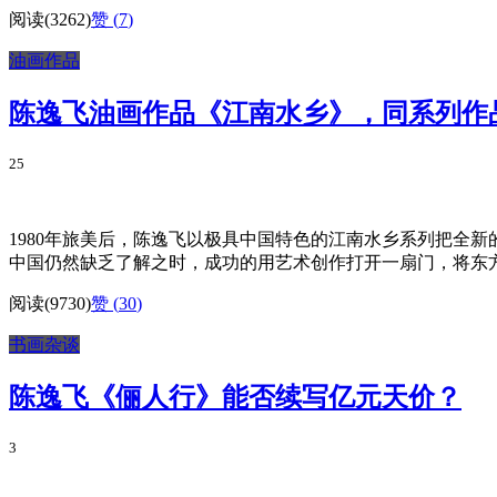
阅读(3262)
赞 (
7
)
油画作品
陈逸飞油画作品《江南水乡》，同系列作
25
1980年旅美后，陈逸飞以极具中国特色的江南水乡系列把全
中国仍然缺乏了解之时，成功的用艺术创作打开一扇门，将东方
阅读(9730)
赞 (
30
)
书画杂谈
陈逸飞《俪人行》能否续写亿元天价？
3