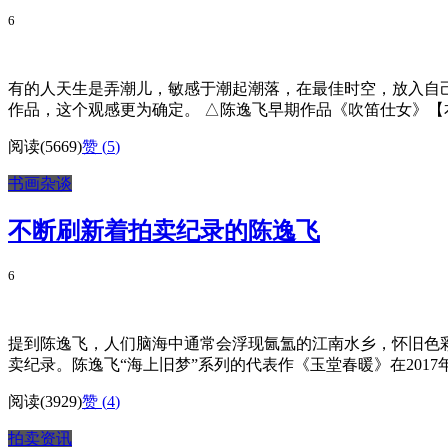
6
有的人天生是弄潮儿，敏感于潮起潮落，在最佳时空，放入自
作品，这个观感更为确定。 △陈逸飞早期作品《吹笛仕女》【本站
阅读(5669)
赞 (
5
)
书画杂谈
不断刷新着拍卖纪录的陈逸飞
6
提到陈逸飞，人们脑海中通常会浮现氤氲的江南水乡，怀旧色
卖纪录。陈逸飞“海上旧梦”系列的代表作《玉堂春暖》在2017年
阅读(3929)
赞 (
4
)
拍卖资讯