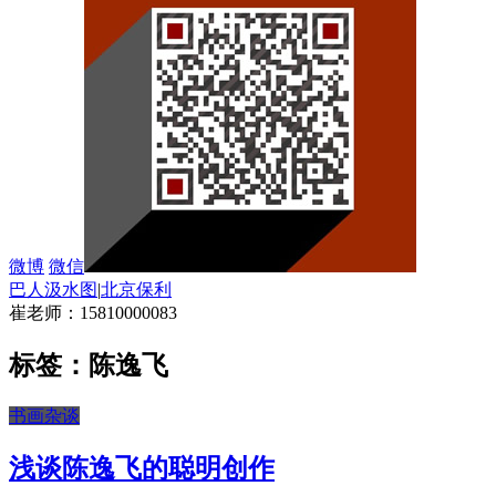
微博
微信
巴人汲水图
|
北京保利
崔老师：15810000083
标签：陈逸飞
书画杂谈
浅谈陈逸飞的聪明创作