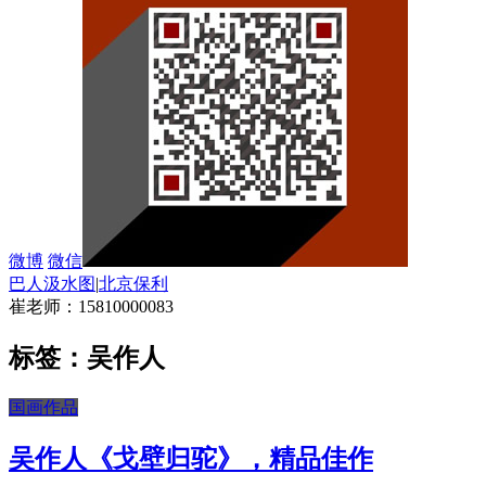
微博
微信
巴人汲水图
|
北京保利
崔老师：15810000083
标签：吴作人
国画作品
吴作人《戈壁归驼》，精品佳作