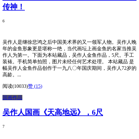
传神！
6
吴作人是继徐悲鸿之后中国美术界的又一领军人物。吴作人晚
年的金鱼形象更是堪称一绝，当代画坛上画金鱼的名家当推吴
作人为第一。下面为本站藏品，吴作人金鱼作品，5尺。手工
装裱。手机简单拍照，图片未经任何艺术处理。 本站藏品 是
幅吴作人金鱼作品创作于一九八〇年国庆期间，吴作人72岁的
高龄。...
阅读(10033)
赞 (
15
)
国画作品
吴作人国画《天高地远》，6尺
7