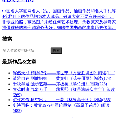
中国名人字画网名人书法、国画作品、油画作品和名人手札等
4个栏目下的作品均为本人藏品。敬请大家不要有任何疑问。
非专业拍照，藏品图片未经任何艺术处理。为收藏家及鉴赏家
提供难得的机会购藏心头好，细味中国书画的丰富历史传统。
搜索
最新作品&文章
浑然天成 精妙绝伦——郎世宁《方壶胜境图》
阅读(111)
清雅自在 刚健婀娜——黄宾虹《花卉册页》
阅读(174)
千秋墨君 独步艺苑——郑板桥《墨竹册》
阅读(226)
岁稔时康 气象万千——魏紫熙《红果满畴庆丰年》
阅读
(269)
旷代杰作 横空出世——王蒙《林泉高士图》
阅读(355)
史诗再临：黄胄1979年重绘巨制《高原子弟兵》
阅读
(483)