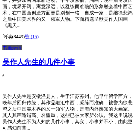
生，并参加南国革新运动。早年攻素描、油画，晚年后专攻国
画，境界开阔，寓意深远，以凝练而准确的形象融会着中西艺
术，在中国画创造方面更是别创一格，自成一家，是继徐悲鸿
之后中国美术界的又一领军人物。下面精选呈献吴作人国画
《黑天...
阅读(8449)
赞 (
15
)
书画杂谈
吴作人先生的几件小事
6
吴作人先生是安徽泾县人，生于江苏苏州。他早年留学西方，
晚年后回归传统，其作品融汇中西，凝练而准确，被誉为徐悲
鸿之后中国美术界的又一领军人物，是海内外熟知的大画家。
其人其画造诣高、名望重，这些已被大家所公认。我这里说说
吴作人先生不为人知的几件小事，其实，小事并不小，由此更
可感知前辈...