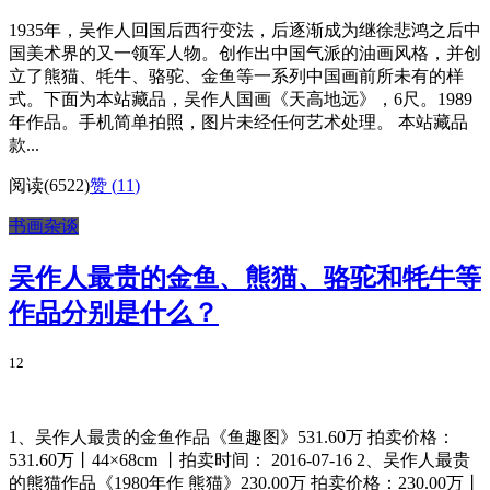
1935年，吴作人回国后西行变法，后逐渐成为继徐悲鸿之后中
国美术界的又一领军人物。创作出中国气派的油画风格，并创
立了熊猫、牦牛、骆驼、金鱼等一系列中国画前所未有的样
式。下面为本站藏品，吴作人国画《天高地远》，6尺。1989
年作品。手机简单拍照，图片未经任何艺术处理。 本站藏品
款...
阅读(6522)
赞 (
11
)
书画杂谈
吴作人最贵的金鱼、熊猫、骆驼和牦牛等
作品分别是什么？
12
1、吴作人最贵的金鱼作品《鱼趣图》531.60万 拍卖价格：
531.60万丨44×68cm 丨拍卖时间： 2016-07-16 2、吴作人最贵
的熊猫作品《1980年作 熊猫》230.00万 拍卖价格：230.00万丨