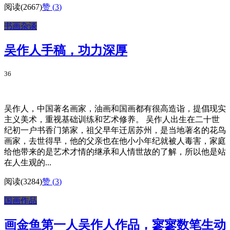
阅读(2667)
赞 (
3
)
书画杂谈
吴作人手稿，功力深厚
36
吴作人，中国著名画家，油画和国画都有很高造诣，提倡现实
主义美术，重视基础训练和艺术修养。 吴作人出生在二十世
纪初一户书香门第家，祖父早年迁居苏州，是当地著名的花鸟
画家，去世得早，他的父亲也在他小小年纪就被人毒害，家庭
给他带来的是艺术才情的继承和人情世故的了解，所以他是站
在人生观的...
阅读(3284)
赞 (
3
)
国画作品
画金鱼第一人吴作人作品，寥寥数笔生动