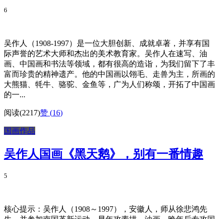
6
吴作人（1908-1997）是一位大胆创新、成就卓著，并享有国
际声誉的艺术大师和杰出的美术教育家。吴作人在速写、油
画、中国画和书法等领域，都有很高的造诣，为我们留下了丰
富而珍贵的精神遗产。他的中国画以翎毛、走兽为主，所画的
大熊猫、牦牛、骆驼、金鱼等，广为人们称颂，开拓了中国画
的一...
阅读(2217)
赞 (
16
)
国画作品
吴作人国画《黑天鹅》，别有一番情趣
5
核心提示：吴作人（1908～1997），安徽人，师从徐悲鸿先