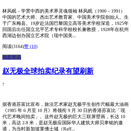
林风眠 – 学贯中西的美术界灵魂领袖 林风眠（1900－1991）
中国的艺术大师、杰出艺术教育家、中国美术学院创始人。生
于广东梅县。19岁赴法国巴黎国立高等美术学校深造，1925年
回国后出任国立北平艺术专科学校校长兼教授，1928年在杭州
西湖边创办国立艺术院（现中国美...
阅读(3164)
赞 (
10
)
拍卖资讯
赵无极全球拍卖纪录有望刷新
7
据香港苏富比宣布，旅法艺术家赵无极平生创作尺幅最大油画
《1985 年 6 月至 10 月》将领衔 9 月 30 日的香港苏富比「现
代艺术晚间拍卖」。这件赵无极的巨大三联屏壁画，长达 10
米，高达 2.8 米，是赵无极应国际华人建筑大师贝聿铭的邀
请，为当时新加坡莱佛士城（Raff...