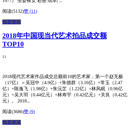
1977） 坐姿裸女 彩墨 纸本| ...
阅读(5132)
赞 (
11
)
拍卖资讯
2018年中国现当代艺术拍品成交额
TOP10
11
2018现代艺术家作品成交总额前10的艺术家，第一个赵无极
（17亿）＞吴冠中（4.9亿）+朱德群（3.16亿）+常玉（2.47
亿）+陈逸飞（1.98亿）+朱沅芷（1.22亿）+林风眠（0.96亿
元）+吴大羽（0.44亿元）+林寿宇（0.42亿元）+关良（0.42亿
元）。 2018...
阅读(3686)
赞 (
9
)
拍卖资讯