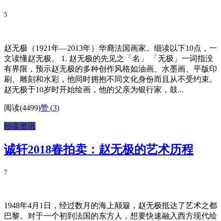
5
赵无极（1921年—2013年）华裔法国画家。细读以下10点，一
文读懂赵无极。 1. 赵无极的先见之「名」 「无极」一词指没
有界限，预示赵无极的多种创作风格如油画、水墨画、平版印
刷、雕刻和水彩，他同时拥抱不同文化身份而且从不受约束。
赵无极于10岁时开始绘画，他的父亲为银行家，鼓...
阅读(4499)
赞 (
3
)
拍卖资讯
诚轩2018春拍卖：赵无极的艺术历程
7
1948年4月1日，经过数月的海上颠簸，赵无极抵达了艺术之都
巴黎。对于一个初到法国的东方人，想要快速融入西方现代绘