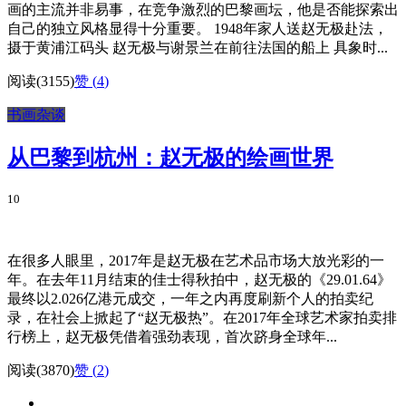
画的主流并非易事，在竞争激烈的巴黎画坛，他是否能探索出
自己的独立风格显得十分重要。 1948年家人送赵无极赴法，
摄于黄浦江码头 赵无极与谢景兰在前往法国的船上 具象时...
阅读(3155)
赞 (
4
)
书画杂谈
从巴黎到杭州：赵无极的绘画世界
10
在很多人眼里，2017年是赵无极在艺术品市场大放光彩的一
年。在去年11月结束的佳士得秋拍中，赵无极的《29.01.64》
最终以2.026亿港元成交，一年之内再度刷新个人的拍卖纪
录，在社会上掀起了“赵无极热”。在2017年全球艺术家拍卖排
行榜上，赵无极凭借着强劲表现，首次跻身全球年...
阅读(3870)
赞 (
2
)