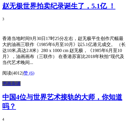
赵无极世界拍卖纪录诞生了，5.1亿 ！
3
香港当地时间9月30日17时25分左右，赵无极平生创作尺幅最
大的油画三联作《1985年6月至10月》以5.1亿港元成交。 （长
达10米,高达2.8米）280 x 1000 cm 赵无极，《1985年6月至10
月》，油画画布（三联作） 在香港苏富比2018年秋拍“现代及
当代艺术晚间...
阅读(4012)
赞 (
6
)
书画杂谈
中国4位与世界艺术接轨的大师，你知道
吗？
4