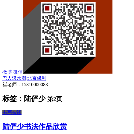
微博
微信
巴人汲水图
|
北京保利
崔老师：15810000083
标签：陆俨少
第2页
书画杂谈
陆俨少书法作品欣赏