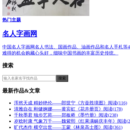
热门主题
名人字画网
中国名人字画网名人书法、国画作品、油画作品和名人手札等
难得的机会购藏心头好，细味中国书画的丰富历史传统。
搜索
最新作品&文章
浑然天成 精妙绝伦——郎世宁《方壶胜境图》
阅读(116)
清雅自在 刚健婀娜——黄宾虹《花卉册页》
阅读(178)
千秋墨君 独步艺苑——郑板桥《墨竹册》
阅读(238)
岁稔时康 气象万千——魏紫熙《红果满畴庆丰年》
阅读(2
旷代杰作 横空出世——王蒙《林泉高士图》
阅读(361)