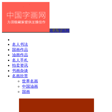
名人字画网
名人书法
国画作品
油画作品
名人手札
拍卖资讯
书画杂谈
名画欣赏
世界名画
中国油画
国画