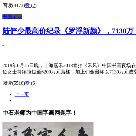
阅读(4173)
赞 (
2
)
书画杂谈
陆俨少最高价纪录《罗浮新颜》，7130万
4
2018年6月25日晚，上海嘉禾2018春拍《禾风》中国书画夜
位女士持续拉锯至6200万元落槌，加上佣金最终以7130万元成交。 
阅读(5516)
赞 (
6
)
上一页
中石老师为中国字画网题字！