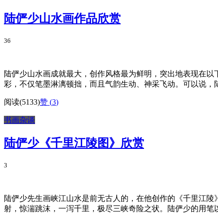
陆俨少山水画作品欣赏
36
陆俨少山水画成就最大，创作风格最为鲜明，突出地表现在以
彩，不仅笔墨淋漓顿拙，而且气韵生动、神采飞动。可以说，陆
阅读(5133)
赞 (
3
)
书画杂谈
陆俨少《千里江陵图》欣赏
3
陆俨少先生画峡江山水是前无古人的，在他创作的《千里江陵
射，惊湍跳沫，一泻千里，极尽三峡奇险之状。陆俨少的用笔以“