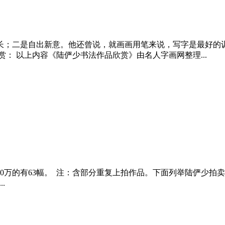
博采众长；二是自出新意。他还曾说，就画画用笔来说，写字是最好
： 以上内容《陆俨少书法作品欣赏》由名人字画网整理...
0万的有63幅。 注：含部分重复上拍作品。下面列举陆俨少拍卖最贵的
.