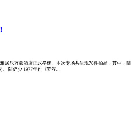
！
场在雅居乐万豪酒店正式举槌。本次专场共呈现78件拍品，其中，陆
陆俨少 1977年作《罗浮...