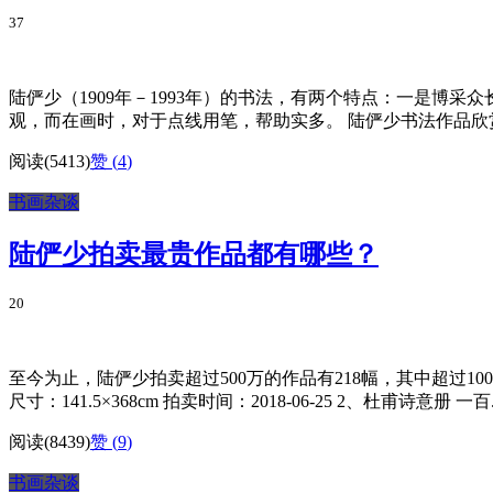
37
陆俨少（1909年－1993年）的书法，有两个特点：一是
观，而在画时，对于点线用笔，帮助实多。 陆俨少书法作品欣赏
阅读(5413)
赞 (
4
)
书画杂谈
陆俨少拍卖最贵作品都有哪些？
20
至今为止，陆俨少拍卖超过500万的作品有218幅，其中超过100
尺寸：141.5×368cm 拍卖时间：2018-06-25 2、杜甫诗意册 一百..
阅读(8439)
赞 (
9
)
书画杂谈