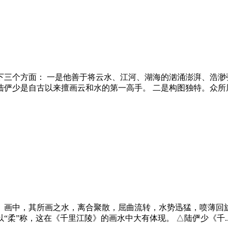
下三个方面： 一是他善于将云水、江河、湖海的汹涌澎湃、浩渺
俨少是自古以来擅画云和水的第一高手。 二是构图独特。众所周知
》画中，其所画之水，离合聚散，屈曲流转，水势迅猛，喷薄回
柔”称，这在《千里江陵》的画水中大有体现。 △陆俨少《千..