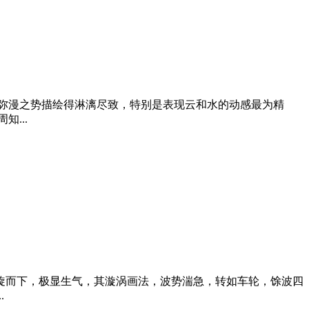
弥漫之势描绘得淋漓尽致，特别是表现云和水的动感最为精
...
旋而下，极显生气，其漩涡画法，波势湍急，转如车轮，馀波四
.