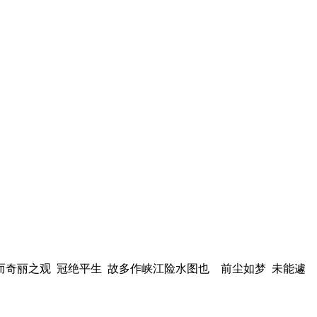
 而奇丽之观 冠绝平生 故多作峡江险水图也 前尘如梦 未能遽