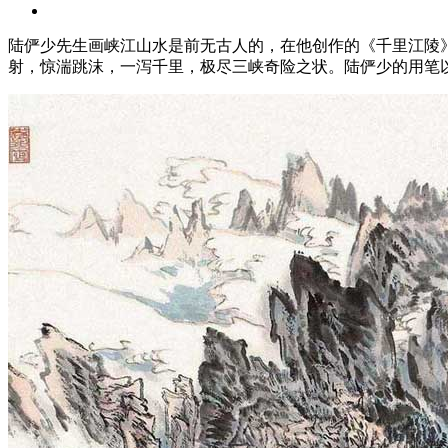
陆俨少先生画峡江山水是前无古人的，在他创作的《千里江陵
射，惊湍跳沫，一泻千里，极尽三峡奇险之状。陆俨少的用笔以