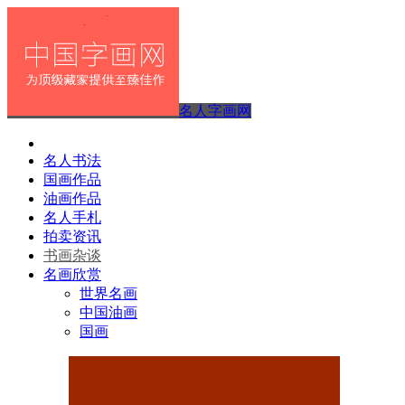
名人字画网
名人书法
国画作品
油画作品
名人手札
拍卖资讯
书画杂谈
名画欣赏
世界名画
中国油画
国画