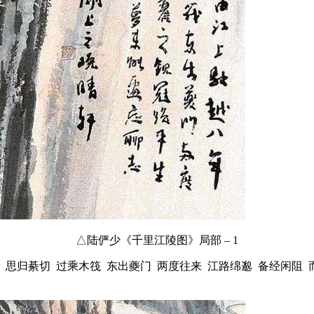
△陆俨少《千里江陵图》局部 – 1
 思归綦切 过乘木筏 东出夔门 两度往来 江路绵邈 备经闲阻