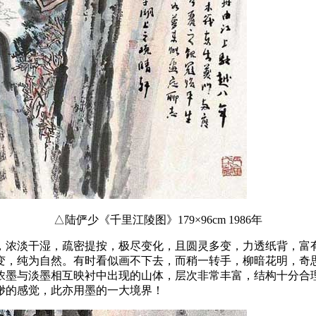
△陆俨少《千里江陵图》179×96cm 1986年
，浓淡干湿，疏密提按，极尽变化，且圆灵多变，力透纸背，富
变，纯为自然。有时看似画不下去，而稍一转手，柳暗花明，奇
浓墨与淡墨相互映衬中出现的山体，层次非常丰富，结构十分合理
缈的感觉，此亦用墨的一大境界！