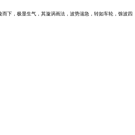
旋而下，极显生气，其漩涡画法，波势湍急，转如车轮，馀波四