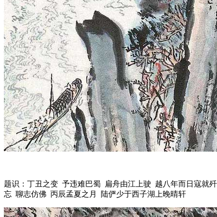
题识：丁丑之变 予违难巴蜀 扁舟由江上驶 越八年而日寇就歼
忘 聊志仿佛 丙辰孟夏之月 陆俨少于西子湖上晚晴轩