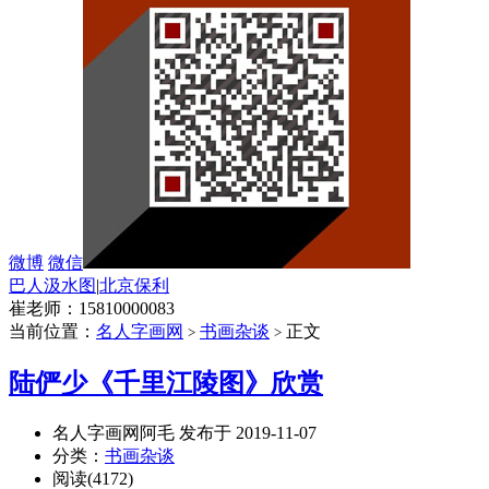
微博
微信
巴人汲水图
|
北京保利
崔老师：15810000083
当前位置：
名人字画网
书画杂谈
正文
>
>
陆俨少《千里江陵图》欣赏
名人字画网阿毛 发布于 2019-11-07
分类：
书画杂谈
阅读(4172)