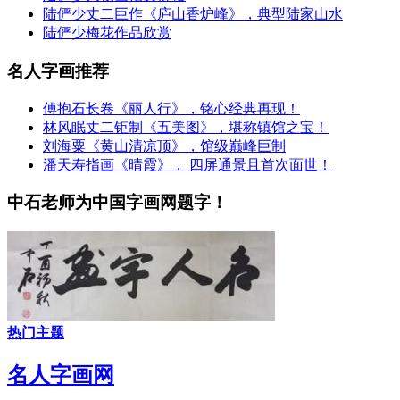
陆俨少丈二巨作《庐山香炉峰》，典型陆家山水
陆俨少梅花作品欣赏
名人字画推荐
傅抱石长卷《丽人行》，铭心经典再现！
林风眠丈二钜制《五美图》，堪称镇馆之宝！
刘海粟《黄山清凉顶》，馆级巅峰巨制
潘天寿指画《晴霞》， 四屏通景且首次面世！
中石老师为中国字画网题字！
热门主题
名人字画网