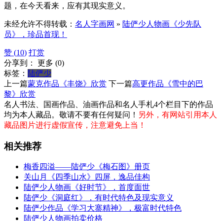
题，在今天看来，应有其现实意义。
未经允许不得转载：
名人字画网
»
陆俨少人物画《少先队
员》，珍品首现！
赞 (
10
)
打赏
分享到：
更多
(
0
)
标签：
陆俨少
上一篇
蒙克作品《丰饶》欣赏
下一篇
高更作品《雪中的巴
黎》欣赏
名人书法、国画作品、油画作品和名人手札4个栏目下的作品
均为本人藏品。敬请不要有任何疑问！
另外，有网站引用本人
藏品图片进行虚假宣传，注意避免上当！
相关推荐
梅香四溢——陆俨少《梅石图》册页
关山月《四季山水》四屏，逸品佳构
陆俨少人物画《好时节》，首度面世
陆俨少《洞庭红》，有时代特色及现实意义
陆俨少作品《学习大寨精神》，极富时代特色
陆俨少人物画拍卖价格