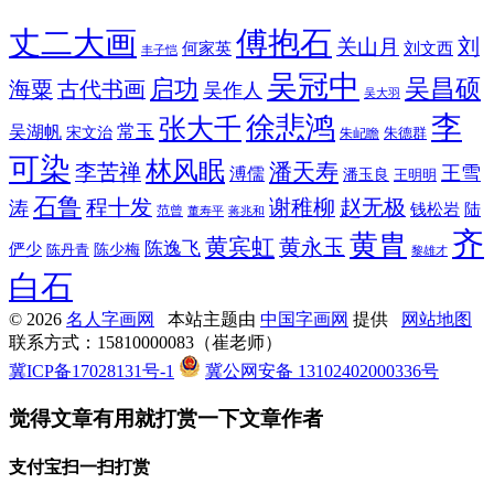
丈二大画
傅抱石
刘
关山月
何家英
刘文西
丰子恺
吴冠中
吴昌硕
启功
海粟
古代书画
吴作人
吴大羽
李
徐悲鸿
张大千
常玉
吴湖帆
宋文治
朱德群
朱屺瞻
可染
林风眠
潘天寿
李苦禅
王雪
溥儒
潘玉良
王明明
石鲁
程十发
赵无极
谢稚柳
涛
钱松岩
陆
范曾
董寿平
蒋兆和
齐
黄胄
黄宾虹
黄永玉
陈逸飞
俨少
陈少梅
陈丹青
黎雄才
白石
© 2026
名人字画网
本站主题由
中国字画网
提供
网站地图
联系方式：15810000083（崔老师）
冀ICP备17028131号-1
冀公网安备 13102402000336号
觉得文章有用就打赏一下文章作者
支付宝扫一扫打赏