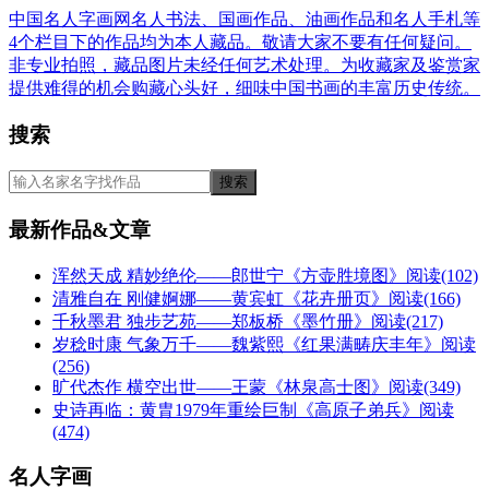
中国名人字画网名人书法、国画作品、油画作品和名人手札等
4个栏目下的作品均为本人藏品。敬请大家不要有任何疑问。
非专业拍照，藏品图片未经任何艺术处理。为收藏家及鉴赏家
提供难得的机会购藏心头好，细味中国书画的丰富历史传统。
搜索
最新作品&文章
浑然天成 精妙绝伦——郎世宁《方壶胜境图》
阅读(102)
清雅自在 刚健婀娜——黄宾虹《花卉册页》
阅读(166)
千秋墨君 独步艺苑——郑板桥《墨竹册》
阅读(217)
岁稔时康 气象万千——魏紫熙《红果满畴庆丰年》
阅读
(256)
旷代杰作 横空出世——王蒙《林泉高士图》
阅读(349)
史诗再临：黄胄1979年重绘巨制《高原子弟兵》
阅读
(474)
名人字画