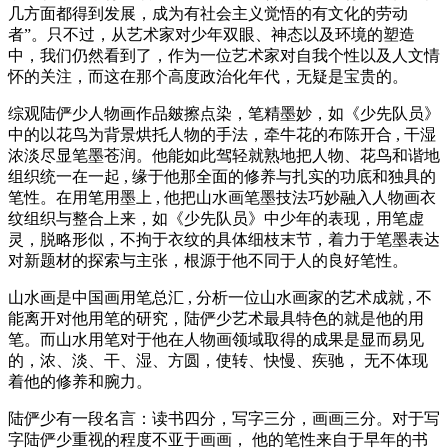
几方面都得到发展，成为有社会主义觉悟的有文化的劳动
者”。只不过，从艺术家对少年双眼、神态以及环境的塑造
中，我们仍然看到了，作为一位艺术家对自我个性以及人文情
怀的关注，而这在那个高度政治化年代，无疑是宝贵的。
综观陆俨少人物画作品皴擦点染，笔精墨妙，如《少先队员》
中的以花鸟为背景烘托人物的手法，牵牛花的布陈开合 , 干湿
浓淡尽显笔墨苍润。他能如此驾轻就熟地把人物、花鸟和谐地
组织统一在一起 , 缘于他那全面的修养与扎实的功底和独具的
笔性。在用笔用墨上 , 他把山水画笔墨技法巧妙融入人物画衣
纹组织与整合上来，如《少先队员》中少年的表现，用笔虚
灵，脱略形似，不拘于衣纹的具体细枝末节，着力于笔墨表达
对新题材的探索与主张，根源于他不同于人的良好笔性。
山水画是中国画用笔总汇 , 分析一位山水画家的艺术成就 , 不
能离开对他用笔的研究，陆俨少艺术最具特色的就是他的用
笔。而山水用笔对于他在人物画领域取得的成果是显而易见
的，浓、淡、干、湿、方圆，使转、快慢、疾驰， 无不体现
着他的修养和腕力。
陆俨少有一段名言：读书四分，写字三分，画画三分。对于写
字陆俨少重视的程度不亚于画画， 他的笔性来自于早年的书