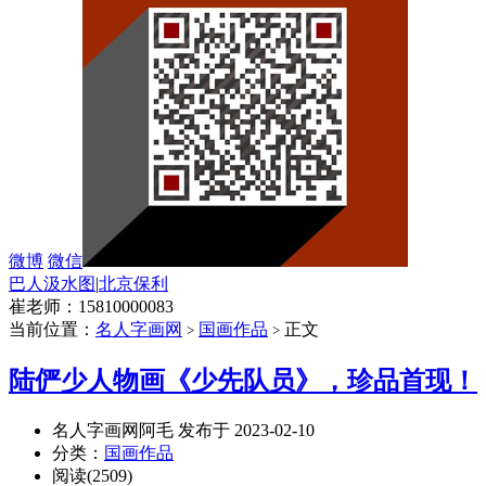
微博
微信
巴人汲水图
|
北京保利
崔老师：15810000083
当前位置：
名人字画网
国画作品
正文
>
>
陆俨少人物画《少先队员》，珍品首现！
名人字画网阿毛 发布于 2023-02-10
分类：
国画作品
阅读(2509)