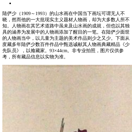
陆俨少（1909～1993）的山水画在中国当下画坛可谓无人不
晓，然而他的一大批现实主义题材人物画，却为大多数人所不
知。人物画在其艺术道路中虽未及山水画的成就，但也以其独
具的涵养为发展中的人物画添加了醒目的一笔。在陆俨少面世
的人物画当中，以儿童为主题的美术作品则少之又少。下面从
庋藏多年陆俨少数百件作品中甄选诚献其人物画典藏精品《少
先队员》，以飨藏家。93×44cm。非专业拍照，图片仅供参
考，所有藏品信息以实物为准。