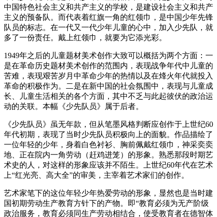
中国特色社会主义和共产主义的学校，是建设社会主义和共产
主义的预备队。而代表着红旗一角的红领巾，是中国少年先锋
队员的标志。在一代又一代少年儿童的心中，加入少先队，就
多了一份责任。戴上红领巾，就要为它添光彩。
1949年之后的儿童题材美术创作大致可以概括为两个方面：一
是在革命历史题材美术创作的范围内，表现战争年代中儿童的
苦难，表现艰苦岁月中革命少年的热情以及在烽火年代就投入
革命的积极作为。二是在新中国的社会氛围中，表现与儿童成
长、儿童生活相关的各个方面，其中不乏与此起彼伏的政治运
动的关联。本幅《少先队员》属于后者。
《少先队员》虽无年款，但从笔墨风格判断应创作于上世纪60
年代初期，表现了当时少先队员积极向上的面貌。作品描绘了
一位年轻的少年，身着白色衬衫、胸前佩戴红领巾，神采奕奕
地、正在院内一角劳动（赶鸡进笼）的形象。熟悉那段时期艺
术史的人，对这样的形象应该并不陌生。上世纪60年代在艺术
上“红光亮、高大全”的审美，主宰着艺术家们的创作。
艺术家笔下的这位年轻少年热爱劳动的形象，显然也是当时建
国初期劳动生产教育方针下的产物。即“教育必须为无产阶级
政治服务，教育必须同生产劳动相结合，使受教育者在德智体