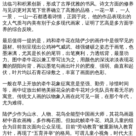
法临习和积累创新，形成了古厚优雅的书风。诗文方面的修养
与见识更对其笔下世界确立了高雅的品格，一花一草， 一人
一景， 一山一石都透着诗情，正因于此， 他的作品表现出的
文人气质与内美有别于众多现代画家，证明了艺高是多方面学
养的综合反映。
最后值得一提的是，鸡和牵牛花在陆俨少的画作中是很罕见的
题材。特别呈现出公鸡神气威武、雄强健硕之姿态于画笔，色
墨淋漓，尤其是长长的尾羽，出笔爽利，力透纸背，最显功
力。图中牵牛花以兼工带写法为之，用颜色的深浅浓淡表现花
瓣的阴阳向背，再以墨笔勾画出叶片的肥瘦、强弱、曲直和起
伏，叶片均以石青石绿敷之，丰富了画面的色彩。
一般在早上开放的牵牛花象征寓意是坚强、勤劳，珍惜时间
等，画中绽放出鲜艳美丽花朵的牵牛花对少先队员有着无尽的
寓意。传统文人画的以物象入画在此可见一斑，在那个年代，
尤为难得。
陆俨少作为山水、人物、花鸟全能型中国画大师，其花鸟画题
材中喜欢画梅，多作梅石图。但如此帧牵牛花、鸡及儿童的组
合为目前首次面向公众呈现。目前“劳动教育”被重新纳入教育
方针，再现了“五育并举”的格局。可谓儿童小视角，时代大主