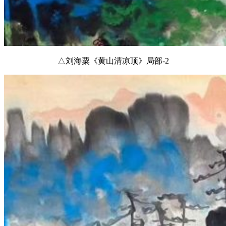
△刘海粟《黄山清凉顶》局部-2