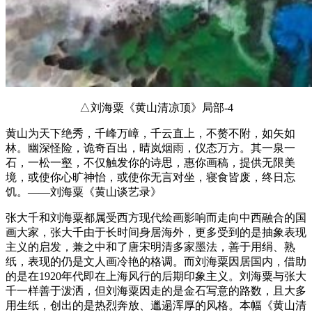
△刘海粟《黄山清凉顶》局部-4
黄山为天下绝秀，千峰万嶂，千云直上，不赘不附，如矢如
林。幽深怪险，诡奇百出，晴岚烟雨，仪态万方。其一泉一
石，一松一壑，不仅触发你的诗思，惠你画稿，提供无限美
境，或使你心旷神怡，或使你无言对坐，寝食皆废，终日忘
饥。——刘海粟《黄山谈艺录》
张大千和刘海粟都属受西方现代绘画影响而走向中西融合的国
画大家，张大千由于长时间身居海外，更多受到的是抽象表现
主义的启发，兼之中和了唐宋明清多家墨法，善于用绢、熟
纸，表现的仍是文人画冷艳的格调。而刘海粟因居国内，借助
的是在1920年代即在上海风行的后期印象主义。刘海粟与张大
千一样善于泼洒，但刘海粟因走的是金石写意的路数，且大多
用生纸，创出的是热烈奔放、邋遢浑厚的风格。本幅《黄山清