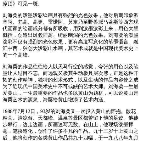
凉顶》可见一斑。
刘海粟的泼墨泼彩绘画具有强烈的光色效果，他对后期印象派
塞尚、梵高、高更、雷诺阿、莫奈乃至野兽派马蒂斯等西方现
代画家的绘画成分都有所吸收，用到泼墨泼彩上来，用色大胆
概括，创造出斑驳陆离、绮丽幽深的光色效果。刘海粟的泼墨
泼彩不仅有强烈的光色效果，更有高度写意化的笔墨语言。融
汇中西，独创大泼彩山水画，其艺术成就是中国现代美术史上
的一个高峰。
刘海粟的作品往往给人以天马行空的感觉，夸张的用色以及笔
墨让人过目不忘。而远观又极其生动极具层次感，正是这种开
拓的创作精神，独特的艺术形式，以及生动的作品内容使之成
为了近现代中国美术史中不可或缺的艺术大师。刘海粟一生最
爱黄山，一生最重要的作品也多以黄山为题材，可以说黄山是
海粟艺术的源泉，海粟给黄山增添了艺术内涵。
1988年7月12日，93岁的刘海粟又一次投入黄山的怀抱。散花
精舍、清凉台、天都峰、温泉等景区都曾留下他的足迹。他徒
步攀行，边走边画，所画速写无数。在山上，他现场泼墨挥
毫，笔挟造化，创作了许多不凡的作品。九十三岁十上黄山之
后，他将创作的各类黄山作品共九十四幅，于一九八八年九月