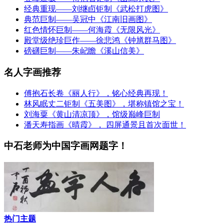
经典重现——刘继卣钜制《武松打虎图》
典范巨制——吴冠中《江南旧画图》
红色情怀巨制——何海霞《无限风光》
殿堂级绝珍巨作——徐悲鸿《钟馗群马图》
磅礴巨制——朱屺瞻《溪山信美》
名人字画推荐
傅抱石长卷《丽人行》，铭心经典再现！
林风眠丈二钜制《五美图》，堪称镇馆之宝！
刘海粟《黄山清凉顶》，馆级巅峰巨制
潘天寿指画《晴霞》， 四屏通景且首次面世！
中石老师为中国字画网题字！
热门主题