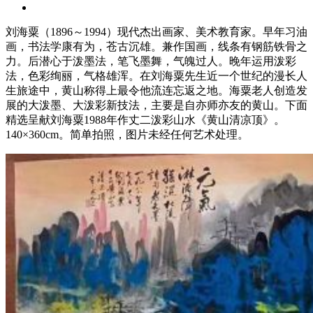
刘海粟（1896～1994）现代杰出画家、美术教育家。早年习油
画，书法学康有为，苍古沉雄。兼作国画，线条有钢筋铁骨之
力。后潜心于泼墨法，笔飞墨舞，气魄过人。晚年运用泼彩
法，色彩绚丽，气格雄浑。在刘海粟先生近一个世纪的漫长人
生旅途中，黄山称得上最令他流连忘返之地。海粟老人创造发
展的大泼墨、大泼彩新技法，主要是自亦师亦友的黄山。下面
精选呈献刘海粟1988年作丈二泼彩山水《黄山清凉顶》。
140×360cm。简单拍照，图片未经任何艺术处理。