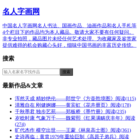
名人字画网
中国名人字画网名人书法、国画作品、油画作品和名人手札等
4个栏目下的作品均为本人藏品。敬请大家不要有任何疑问。
非专业拍照，藏品图片未经任何艺术处理。为收藏家及鉴赏家
提供难得的机会购藏心头好，细味中国书画的丰富历史传统。
搜索
最新作品&文章
浑然天成 精妙绝伦——郎世宁《方壶胜境图》
阅读(115)
清雅自在 刚健婀娜——黄宾虹《花卉册页》
阅读(178)
千秋墨君 独步艺苑——郑板桥《墨竹册》
阅读(235)
岁稔时康 气象万千——魏紫熙《红果满畴庆丰年》
阅读
(274)
旷代杰作 横空出世——王蒙《林泉高士图》
阅读(361)
史诗再临：黄胄1979年重绘巨制《高原子弟兵》
阅读