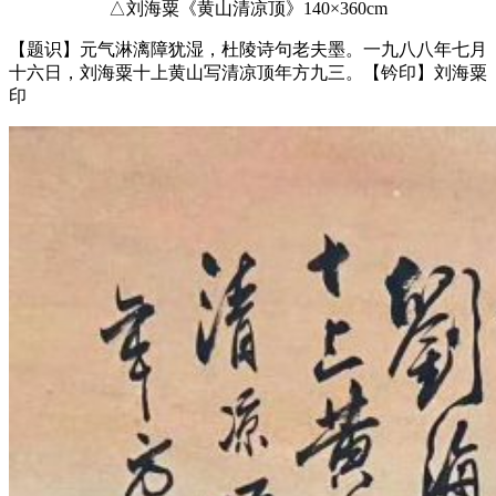
△刘海粟《黄山清凉顶》140×360cm
【题识】元气淋漓障犹湿，杜陵诗句老夫墨。一九八八年七月
十六日，刘海粟十上黄山写清凉顶年方九三。【钤印】刘海粟
印