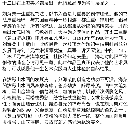
十二日在上海美术馆展出。此幅藏品即为当时展品之一。
刘海粟一生重视书法，以书入画是其重要的创作理念。他的书
法厚重雄肆，与其国画精神一脉相连，都注重中锋用笔，倡导
情感的生发，所有的笔法、章法都服从磅礴的感情需要，才能
画出元气淋漓、气象雄浑、天神为之哭泣的作品，其丈二巨制
《黄山清凉顶》即具有如此风神。自1918年至1988年70年间，
刘海粟十上黄山，此幅最后一次登顶之作题识中借用杜甫题刘
少府画诗句「元气淋漓障犹湿，真宰上诉天应泣」中的一句，
自称「元气淋漓障犹湿，杜陵诗句老夫墨」，海老对此幅巨作
创作的满意心情可见一斑。此时作品已真正代表了他的艺术风
格，可以说是他一生艺术实践与人生体验的自然结果。
在泼彩山水画的发展史上，刘海粟的创造之功功不可没。海粟
的泼彩山水画风豪放奇肆，苍莽劲拔，醇厚朴茂。画中大笔如
椽，写山峦雄奇，信笔淋漓，粗细有致，以得活泼洒脱之风；
小笔精绝，写松枝秀影，绘古松铁线银勾，以求苍劲傲岸之
性；而黄山烟云变幻、霞影暮光的神奇离合，也在刘海粟对色
彩糅合的探索中兴会氤氲。白粉是非常难以控制的色彩之一，
《黄山清凉顶》中对傅粉的控制力堪称一绝，整个画面湿度明
度很强，山气蒸腾、云蒸霞蔚之感尤为飘逸美仑。