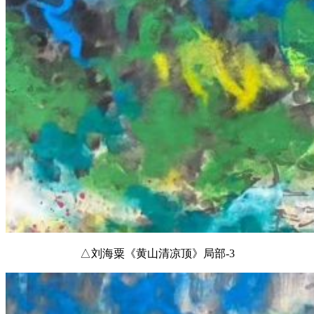
△刘海粟《黄山清凉顶》局部-3