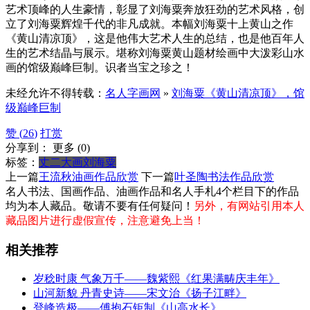
艺术顶峰的人生豪情，彰显了刘海粟奔放狂劲的艺术风格，创
立了刘海粟辉煌千代的非凡成就。本幅刘海粟十上黄山之作
《黄山清凉顶》，这是他伟大艺术人生的总结，也是他百年人
生的艺术结晶与展示。堪称刘海粟黄山题材绘画中大泼彩山水
画的馆级巅峰巨制。识者当宝之珍之！
未经允许不得转载：
名人字画网
»
刘海粟《黄山清凉顶》，馆
级巅峰巨制
赞 (
26
)
打赏
分享到：
更多
(
0
)
标签：
丈二大画
刘海粟
上一篇
王流秋油画作品欣赏
下一篇
叶圣陶书法作品欣赏
名人书法、国画作品、油画作品和名人手札4个栏目下的作品
均为本人藏品。敬请不要有任何疑问！
另外，有网站引用本人
藏品图片进行虚假宣传，注意避免上当！
相关推荐
岁稔时康 气象万千——魏紫熙《红果满畴庆丰年》
山河新貌 丹青史诗——宋文治《扬子江畔》
‌登峰造极——傅抱石钜制《山高水长》