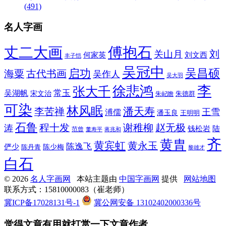
(491)
名人字画
丈二大画
傅抱石
刘
关山月
何家英
刘文西
丰子恺
吴冠中
吴昌硕
启功
海粟
古代书画
吴作人
吴大羽
李
徐悲鸿
张大千
常玉
吴湖帆
宋文治
朱德群
朱屺瞻
可染
林风眠
潘天寿
李苦禅
王雪
溥儒
潘玉良
王明明
石鲁
程十发
赵无极
谢稚柳
涛
钱松岩
陆
范曾
董寿平
蒋兆和
齐
黄胄
黄宾虹
黄永玉
陈逸飞
俨少
陈少梅
陈丹青
黎雄才
白石
© 2026
名人字画网
本站主题由
中国字画网
提供
网站地图
联系方式：15810000083（崔老师）
冀ICP备17028131号-1
冀公网安备 13102402000336号
觉得文章有用就打赏一下文章作者