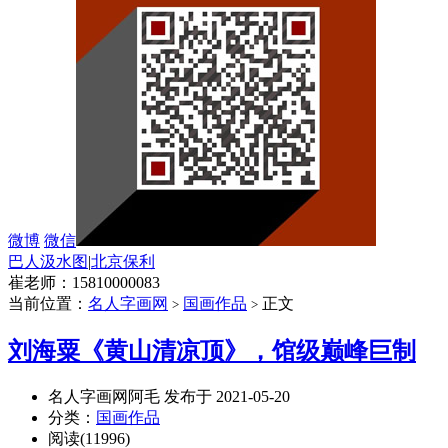
微博
微信
巴人汲水图
|
北京保利
崔老师：15810000083
当前位置：
名人字画网
国画作品
正文
>
>
刘海粟《黄山清凉顶》，馆级巅峰巨制
名人字画网阿毛 发布于 2021-05-20
分类：
国画作品
阅读(11996)