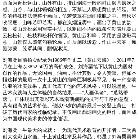
画面为近松远山，山外有山，排山倒海一般的群山颇具层次之
感。山谷，与山脉蜿蜒的相连，不禁让人联想黄山的绵延。晕
染的特殊技法使整个画面，仿若笼罩在烟雨朦胧之中。奇松尽
收眼底，山峰若即若离，都在岚烟湿雾中，画出了黄山的韵
致。黄山云松采用写实手法，以粗细不均的线条勾勒表现黄山
云松松针、松枝和松杆的细部。黄山云和峰，采用的是泼彩写
意，山景仅以墨笔勾勒轮廓，而后施以泼彩，作山中云雾，氤
氲弥蒙，笼罩其间，酣畅淋漓。
刘海粟目前拍卖纪录为1986年作丈二《黄山云海》，2011年7
月在上海以3852.50万的高价成交。刘海粟笔下以黄山为题材
创作的作品，无论国画、油画，不计其数，令人赞叹。但如本
幅这样的最后一次十上黄山的巅峰巨制极其罕见，有一种交响
乐般的壮美效果，真正代表了他的艺术风格，可以说是他一生
艺术实践与人生体验的自然结果——“人画俱老”、“瓜熟蒂
落”。正体现出其泼彩艺术高潮期娴熟的技巧与丰厚的意蕴，
具有很高的艺术价值。他以93岁的高龄最后一次登上黄山，打
破了历代画家的登临纪录。不仅画出彪炳画史的巨作，而且成
为中国现代美术史的传世佳话。
刘海粟一生最大的成就：一为现代美术教育的开拓者，二为首
创大泼彩山水画。十上黄山壮举及其作品，彰显了刘海粟勇攀