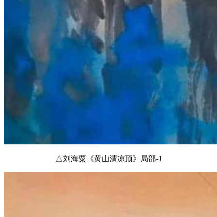
△刘海粟《黄山清凉顶》局部-1