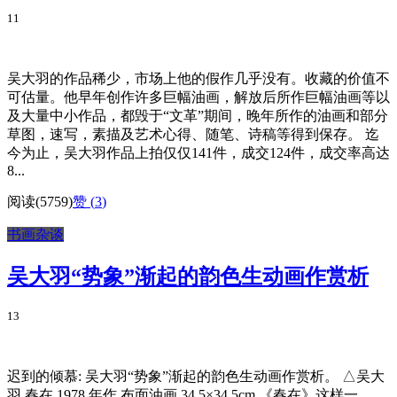
11
吴大羽的作品稀少，市场上他的假作几乎没有。收藏的价值不
可估量。他早年创作许多巨幅油画，解放后所作巨幅油画等以
及大量中小作品，都毁于“文革”期间，晚年所作的油画和部分
草图，速写，素描及艺术心得、随笔、诗稿等得到保存。 迄
今为止，吴大羽作品上拍仅仅141件，成交124件，成交率高达
8...
阅读(5759)
赞 (
3
)
书画杂谈
吴大羽“势象”渐起的韵色生动画作赏析
13
迟到的倾慕: 吴大羽“势象”渐起的韵色生动画作赏析。 △吴大
羽 春在 1978 年作 布面油画 34.5×34.5cm 《春在》这样一