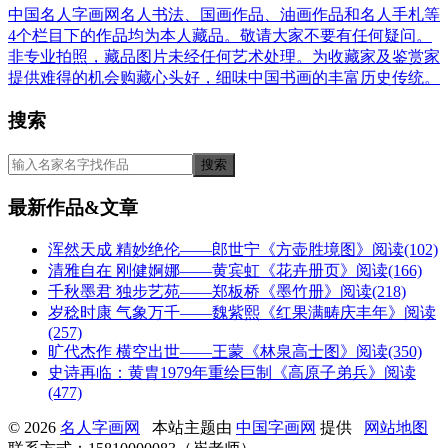
中国名人字画网名人书法、国画作品、油画作品和名人手札等
4个栏目下的作品均为本人藏品。敬请大家不要有任何疑问。
非专业拍照，藏品图片未经任何艺术处理。为收藏家及鉴赏家
提供难得的机会购藏心头好，细味中国书画的丰富历史传统。
搜索
最新作品&文章
浑然天成 精妙绝伦——郎世宁《方壶胜境图》
阅读(102)
清雅自在 刚健婀娜——黄宾虹《花卉册页》
阅读(166)
千秋墨君 独步艺苑——郑板桥《墨竹册》
阅读(218)
岁稔时康 气象万千——魏紫熙《红果满畴庆丰年》
阅读
(257)
旷代杰作 横空出世——王蒙《林泉高士图》
阅读(350)
史诗再临：黄胄1979年重绘巨制《高原子弟兵》
阅读
(477)
© 2026
名人字画网
本站主题由
中国字画网
提供
网站地图