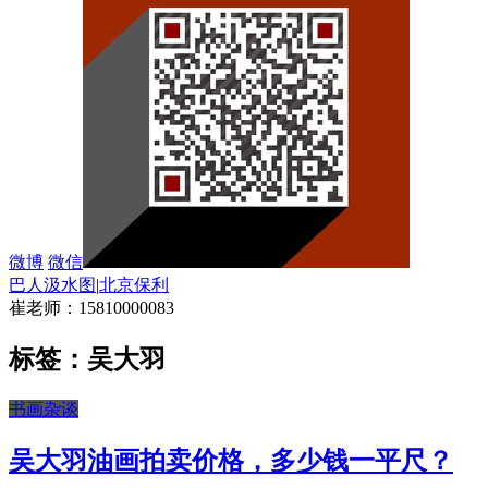
微博
微信
巴人汲水图
|
北京保利
崔老师：15810000083
标签：吴大羽
书画杂谈
吴大羽油画拍卖价格，多少钱一平尺？