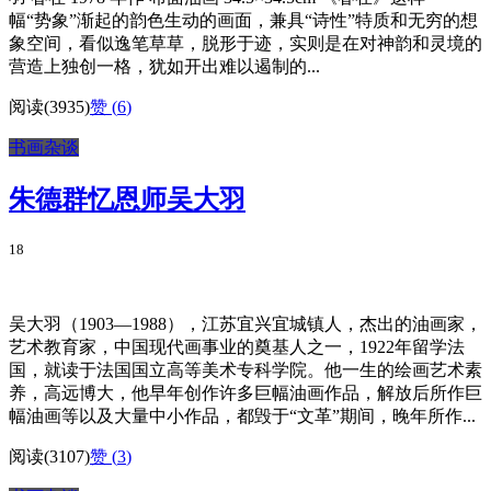
幅“势象”渐起的韵色生动的画面，兼具“诗性”特质和无穷的想
象空间，看似逸笔草草，脱形于迹，实则是在对神韵和灵境的
营造上独创一格，犹如开出难以遏制的...
阅读(3935)
赞 (
6
)
书画杂谈
朱德群忆恩师吴大羽
18
吴大羽（1903—1988），江苏宜兴宜城镇人，杰出的油画家，
艺术教育家，中国现代画事业的奠基人之一，1922年留学法
国，就读于法国国立高等美术专科学院。他一生的绘画艺术素
养，高远博大，他早年创作许多巨幅油画作品，解放后所作巨
幅油画等以及大量中小作品，都毁于“文革”期间，晚年所作...
阅读(3107)
赞 (
3
)