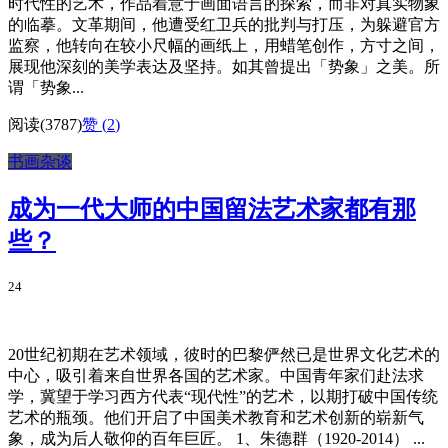
时代性的艺术，作品着意于画面语言的探索，而非对真实物象
的临摹。文革期间，他遭受红卫兵的批判与打压，为躲避官方
监察，他转向在较小尺幅的画纸上，用蜡笔创作，方寸之间，
展现他深刻的美学表达及坚持。如其曾提出「势象」之美。所
谓「势象...
阅读(3787)
赞 (
2
)
书画杂谈
成为一代大师的中国留法艺术家都有那
些？
24
20世纪初期在艺术领域，彼时的巴黎俨然已是世界文化艺术的
中心，吸引着来自世界各国的艺术家。中国青年家们赴法求
学，冀望于学习西方代表“现代性”的艺术，以期打破中国传统
艺术的瓶颈。他们开启了中国美术教育和艺术创新的崭新气
象，成为后人敬仰的百年巨匠。 1、朱德群（1920-2014） ...