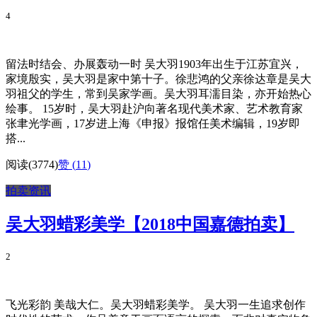
4
留法时结会、办展轰动一时 吴大羽1903年出生于江苏宜兴，
家境殷实，吴大羽是家中第十子。徐悲鸿的父亲徐达章是吴大
羽祖父的学生，常到吴家学画。吴大羽耳濡目染，亦开始热心
绘事。 15岁时，吴大羽赴沪向著名现代美术家、艺术教育家
张聿光学画，17岁进上海《申报》报馆任美术编辑，19岁即
搭...
阅读(3774)
赞 (
11
)
拍卖资讯
吴大羽蜡彩美学【2018中国嘉德拍卖】
2
飞光彩韵 美哉大仁。吴大羽蜡彩美学。 吴大羽一生追求创作