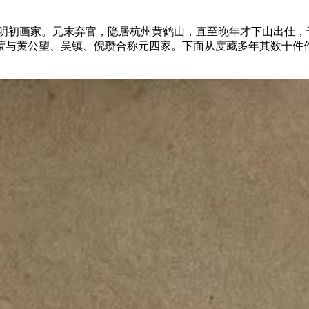
。元末明初画家。元末弃官，隐居杭州黄鹤山，直至晚年才下山出
蒙与黄公望、吴镇、倪瓒合称元四家。下面从庋藏多年其数十件