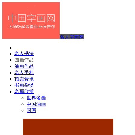
名人字画网
名人书法
国画作品
油画作品
名人手札
拍卖资讯
书画杂谈
名画欣赏
世界名画
中国油画
国画