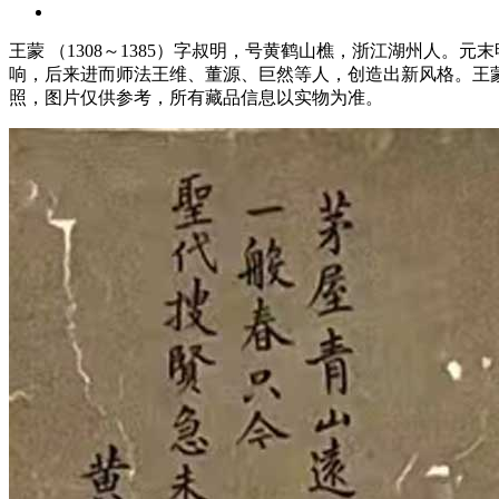
王蒙 （1308～1385）字叔明，号黄鹤山樵，浙江湖州人
响，后来进而师法王维、董源、巨然等人，创造出新风格。王
照，图片仅供参考，所有藏品信息以实物为准。