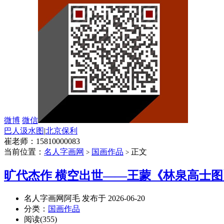
微博
微信
巴人汲水图
|
北京保利
崔老师：15810000083
当前位置：
名人字画网
国画作品
正文
>
>
旷代杰作 横空出世——王蒙《林泉高士图
名人字画网阿毛 发布于 2026-06-20
分类：
国画作品
阅读(355)