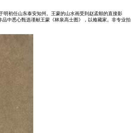
仕，于明初任山东泰安知州。王蒙的山水画受到赵孟頫的直接影
作品中悉心甄选谨献王蒙《林泉高士图》，以飨藏家。非专业拍