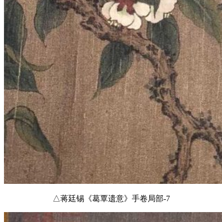
△蒋廷锡《葛覃遗意》手卷局部-7