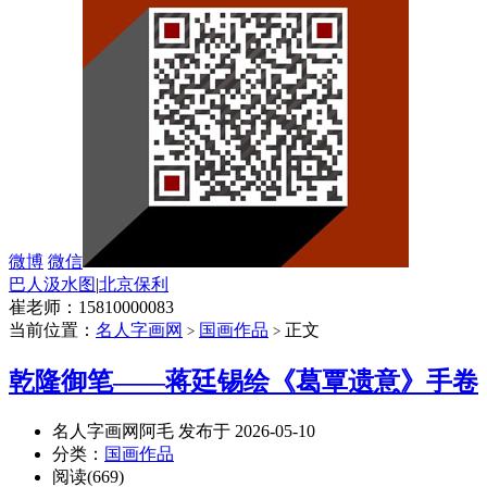
微博
微信
巴人汲水图
|
北京保利
崔老师：15810000083
当前位置：
名人字画网
国画作品
正文
>
>
乾隆御笔——蒋廷锡绘《葛覃遗意》手卷
名人字画网阿毛 发布于 2026-05-10
分类：
国画作品
阅读(669)