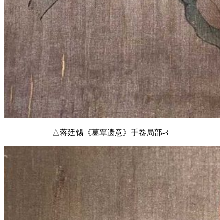
△蒋廷锡《葛覃遗意》手卷局部-3