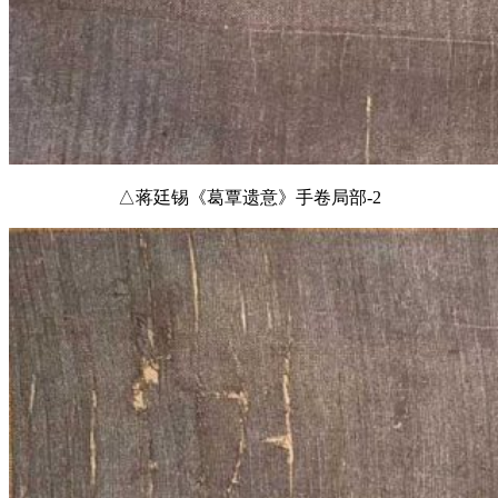
△蒋廷锡《葛覃遗意》手卷局部-2