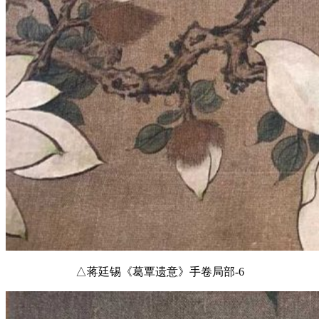
△蒋廷锡《葛覃遗意》手卷局部-6