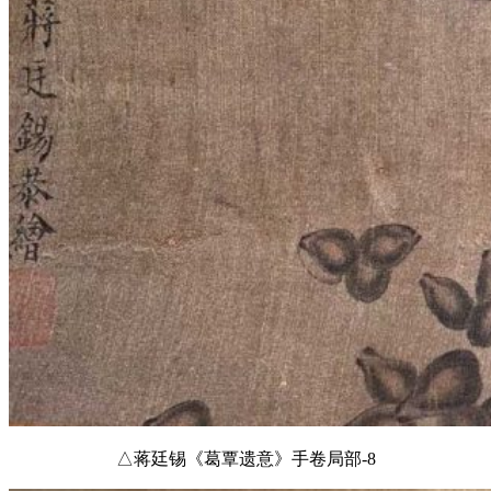
△蒋廷锡《葛覃遗意》手卷局部-8