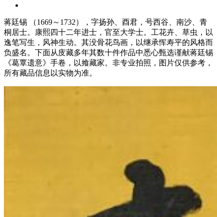
蒋廷锡 （1669～1732），字扬孙、酉君，号西谷、南沙、青
桐居士。康熙四十二年进士，官至大学士。工花卉、草虫，以
逸笔写生，风神生动。其没骨花鸟画，以继承恽寿平的风格而
负盛名。下面从庋藏多年其数十件作品中悉心甄选谨献蒋廷锡
《葛覃遗意》手卷，以飨藏家。非专业拍照，图片仅供参考，
所有藏品信息以实物为准。