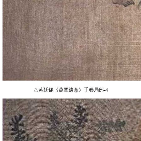
△蒋廷锡《葛覃遗意》手卷局部-4