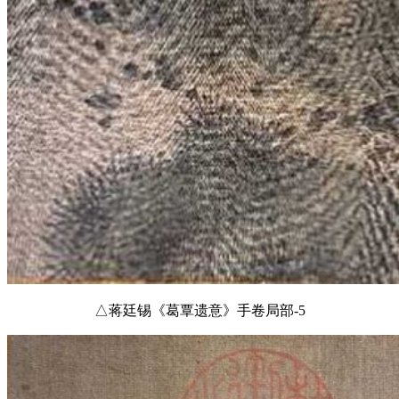
△蒋廷锡《葛覃遗意》手卷局部-5