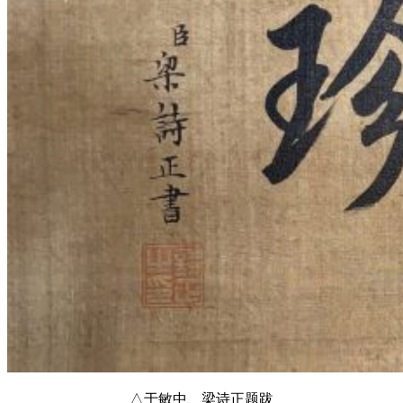
△于敏中、梁诗正题跋