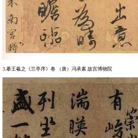
3.摹王羲之《兰亭序》卷 （唐）冯承素 故宫博物院