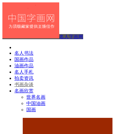
名人字画网
名人书法
国画作品
油画作品
名人手札
拍卖资讯
书画杂谈
名画欣赏
世界名画
中国油画
国画