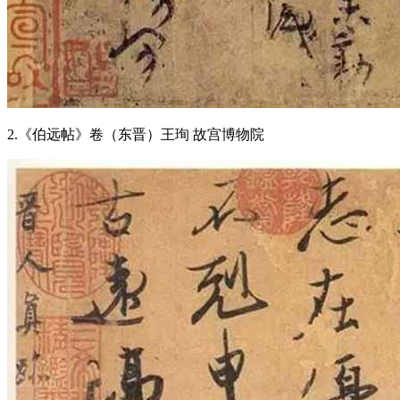
2.《伯远帖》卷（东晋）王珣 故宫博物院