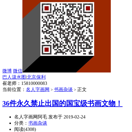
微博
微信
巴人汲水图
|
北京保利
崔老师：15810000083
当前位置：
名人字画网
书画杂谈
正文
>
>
36件永久禁止出国的国宝级书画文物！
名人字画网阿毛 发布于 2019-02-24
分类：
书画杂谈
阅读(4308)