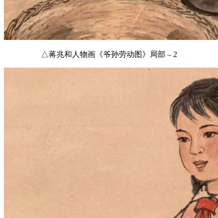
△蒋兆和人物画《爷孙劳动图》局部 – 2