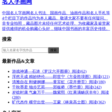
名人字画网
中国名人字画网名人书法、国画作品、油画作品和名人手札等
4个栏目下的作品均为本人藏品。敬请大家不要有任何疑问。
非专业拍照，藏品图片未经任何艺术处理。为收藏家及鉴赏家
提供难得的机会购藏心头好，细味中国书画的丰富历史传统。
搜索
最新作品&文章
游戏神通—石涛《罗汉六开图册》
阅读(62)
浑然天成 精妙绝伦——郎世宁《方壶胜境图》
阅读(121)
清雅自在 刚健婀娜——黄宾虹《花卉册页》
阅读(180)
千秋墨君 独步艺苑——郑板桥《墨竹册》
阅读(242)
岁稔时康 气象万千——魏紫熙《红果满畴庆丰年》
阅读
(280)
旷代杰作 横空出世——王蒙《林泉高士图》
阅读(362)