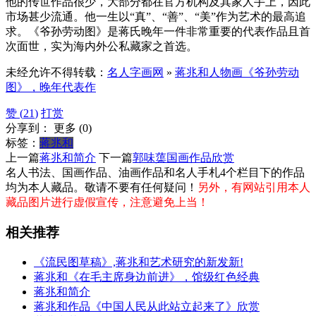
他的传世作品很少，大部分都在官方机构及其家人手上，因此
市场甚少流通。他一生以“真”、“善”、“美”作为艺术的最高追
求。《爷孙劳动图》是蒋氏晚年一件非常重要的代表作品且首
次面世，实为海内外公私藏家之首选。
未经允许不得转载：
名人字画网
»
蒋兆和人物画《爷孙劳动
图》，晚年代表作
赞 (
21
)
打赏
分享到：
更多
(
0
)
标签：
蒋兆和
上一篇
蒋兆和简介
下一篇
郭味蕖国画作品欣赏
名人书法、国画作品、油画作品和名人手札4个栏目下的作品
均为本人藏品。敬请不要有任何疑问！
另外，有网站引用本人
藏品图片进行虚假宣传，注意避免上当！
相关推荐
《流民图草稿》,蒋兆和艺术研究的新发新!
蒋兆和《在毛主席身边前进》，馆级红色经典
蒋兆和简介
蒋兆和作品《中国人民从此站立起来了》欣赏