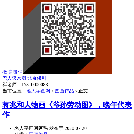
微博
微信
巴人汲水图
|
北京保利
崔老师：15810000083
当前位置：
名人字画网
国画作品
正文
>
>
蒋兆和人物画《爷孙劳动图》，晚年代表
作
名人字画网阿毛 发布于 2020-07-20