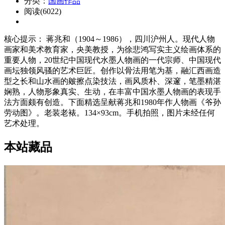
分类：
国画作品
阅读(6022)
核心提示： 蒋兆和（1904～1986），四川沪州人。现代人物
画家和美术教育家，央美教授，为徐悲鸿写实主义绘画体系的
重要人物，20世纪中国现代水墨人物画的一代宗师、中国现代
画坛独领风骚的艺术巨匠。创作以骨法用笔为基，融汇西画造
型之长和山水画的皴擦点染技法，画风质朴、深邃，笔墨精湛
娴熟，人物形象真实、生动，在丰富中国水墨人物画的表现手
法方面颇有创造。下面精选呈献蒋兆和1980年作人物画《爷孙
劳动图》。老装老裱。134×93cm。手机拍照，图片未经任何
艺术处理。
本站藏品