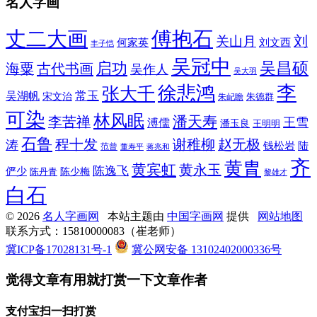
名人字画
丈二大画
傅抱石
刘
关山月
何家英
刘文西
丰子恺
吴冠中
吴昌硕
启功
海粟
古代书画
吴作人
吴大羽
李
徐悲鸿
张大千
常玉
吴湖帆
宋文治
朱德群
朱屺瞻
可染
林风眠
潘天寿
李苦禅
王雪
溥儒
潘玉良
王明明
石鲁
程十发
赵无极
谢稚柳
涛
钱松岩
陆
范曾
董寿平
蒋兆和
齐
黄胄
黄宾虹
黄永玉
陈逸飞
俨少
陈少梅
陈丹青
黎雄才
白石
© 2026
名人字画网
本站主题由
中国字画网
提供
网站地图
联系方式：15810000083（崔老师）
冀ICP备17028131号-1
冀公网安备 13102402000336号
觉得文章有用就打赏一下文章作者
支付宝扫一扫打赏