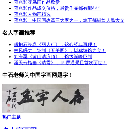
蒋兆和花鸟画作品欣赏
蒋兆和作品成交价格，最贵作品都有哪些？
蒋兆和人物画精选
蒋兆和：中国画改革三大家之一，笔下都描绘人民大众
名人字画推荐
傅抱石长卷《丽人行》，铭心经典再现！
林风眠丈二钜制《五美图》，堪称镇馆之宝！
刘海粟《黄山清凉顶》，馆级巅峰巨制
潘天寿指画《晴霞》， 四屏通景且首次面世！
中石老师为中国字画网题字！
热门主题