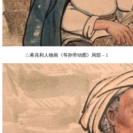
△蒋兆和人物画《爷孙劳动图》局部 – 1