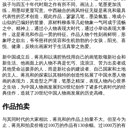
孩子与四五十年代时期之作有所不同。画法上，笔墨更加洗
练，用墨却更显写意。中西融合的画风特征无疑是蒋兆和最具
代表性的艺术创造，观此作品，寥寥几笔，墨染氤氲，堆成小
山似的已编好的筐篓、原材料柳条等几处物象一气呵成于流畅
之中。精神上，通过小人物表现大时代，通过小举动表现大事
件，这是蒋兆和作品一贯的特征。作品人物个性刻画鲜明，形
象呼之欲出，爷爷慈祥的笑容和生机勃勃的小女孩，阳光、喜
悦、健康，反映出画家对于生活真挚之热爱。
新中国成立后，蒋兆和以满腔热忱用自己的画笔歌颂新社会和
新生活。他画面上的人物不再是乞丐、流浪汉、苦力出卖者或
其他受命运拨弄的人，而是新社会的建设者、自己国家和土地
的主人。蒋兆和的探索以其独特的创造性拓展了中国水墨人物
画的表现力，其造型之严谨，笔墨之精深，表现人物内心世界
之生动，为中国人物画发展到20世纪创作了诸多代表时代的经
典佳作，造就了20世纪中国人物画发展的历史高峰。
作品拍卖
与其同时代的大家相比，蒋兆和的作品上拍量不大。但至今为
止，蒋兆和拍卖价格过100万的作品有130余幅。过1000万的有