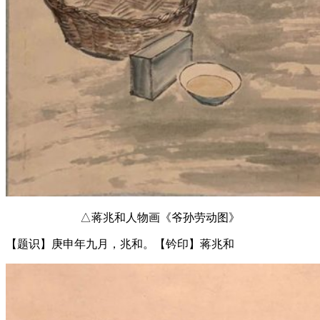
△蒋兆和人物画《爷孙劳动图》
【题识】庚申年九月，兆和。【钤印】蒋兆和