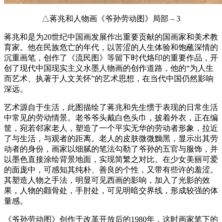
△蒋兆和人物画《爷孙劳动图》局部 – 3
蒋兆和是为20世纪中国画发展作出重要贡献的国画家和美术教
育家。他在民族危亡的年代，以苦涩的人生体验和饱蘸深情的
沉重画笔，创作了《流民图》等留下时代烙印的重要作品，开
创了现代中国现实主义水墨人物画的创作道路，他的“为人生
而艺术、执著于人文关怀”的艺术思想，在当代中国仍然影响
深远。
艺术源自于生活，此图描绘了蒋兆和先生惯于表现的日常生活
中常见的劳动情景。老爷爷头戴白色头巾，披着外衣，正在编
筐，宛若邻家老人，塑造了一个平实无华的劳动者形象，拉近
了与生活，与观者的距离。老人的皮肤微微黝黑，显示出其劳
动者的身份，画家以细腻的笔法勾勒了爷孙的五官与服饰，并
以墨色直接涂绘背景地面，实现简繁之对比。在少女美丽可爱
的面庞中，可感知其纯朴、善良的个性，又带有些许的羞涩。
其塑造人物之手法，明显可见西画的影响，加入了光影的效
果，人物的颧骨处，手肘处，可见明暗交界线，形成较强的体
量感。
《爷孙劳动图》创作于改革开放后的1980年，这时画家笔下的