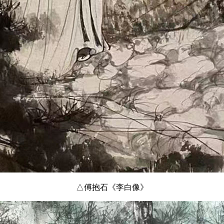
△傅抱石《李白像》