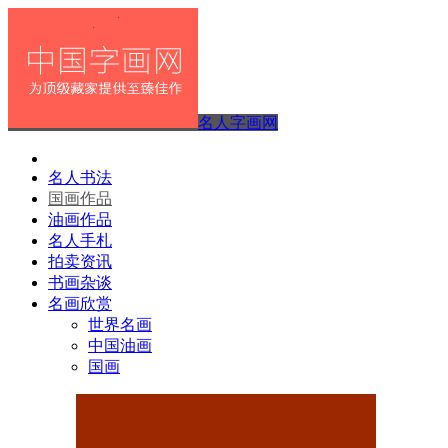
名人字画网
名人书法
国画作品
油画作品
名人手札
拍卖资讯
书画杂谈
名画欣赏
世界名画
中国油画
国画