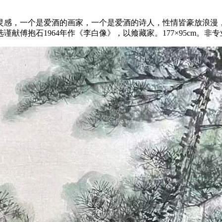
灵感，一个是爱酒的画家，一个是爱酒的诗人，性情皆豪放浪漫
献傅抱石1964年作《李白像》，以飨藏家。177×95cm。