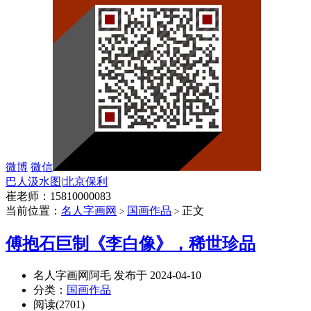
微博
微信
巴人汲水图
|
北京保利
崔老师：15810000083
当前位置：
名人字画网
国画作品
正文
>
>
傅抱石巨制《李白像》，稀世珍品
名人字画网阿毛 发布于 2024-04-10
分类：
国画作品
阅读(2701)