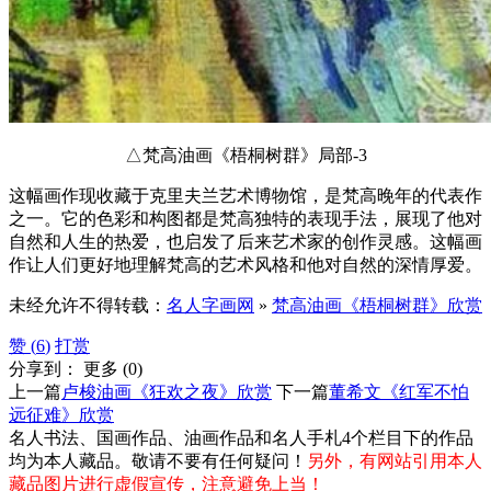
△梵高油画《梧桐树群》局部-3
这幅画作现收藏于克里夫兰艺术博物馆，是梵高晚年的代表作
之一。它的色彩和构图都是梵高独特的表现手法，展现了他对
自然和人生的热爱，也启发了后来艺术家的创作灵感。这幅画
作让人们更好地理解梵高的艺术风格和他对自然的深情厚爱。
未经允许不得转载：
名人字画网
»
梵高油画《梧桐树群》欣赏
赞 (
6
)
打赏
分享到：
更多
(
0
)
上一篇
卢梭油画《狂欢之夜》欣赏
下一篇
董希文《红军不怕
远征难》欣赏
名人书法、国画作品、油画作品和名人手札4个栏目下的作品
均为本人藏品。敬请不要有任何疑问！
另外，有网站引用本人
藏品图片进行虚假宣传，注意避免上当！