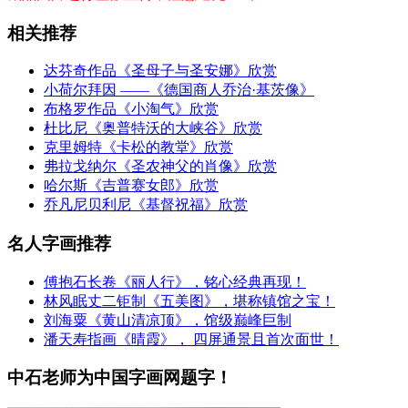
相关推荐
达芬奇作品《圣母子与圣安娜》欣赏
小荷尔拜因 ——《德国商人乔治·基茨像》
布格罗作品《小淘气》欣赏
杜比尼《奥普特沃的大峡谷》欣赏
克里姆特《卡松的教堂》欣赏
弗拉戈纳尔《圣农神父的肖像》欣赏
哈尔斯《吉普赛女郎》欣赏
乔凡尼贝利尼《基督祝福》欣赏
名人字画推荐
傅抱石长卷《丽人行》，铭心经典再现！
林风眠丈二钜制《五美图》，堪称镇馆之宝！
刘海粟《黄山清凉顶》，馆级巅峰巨制
潘天寿指画《晴霞》， 四屏通景且首次面世！
中石老师为中国字画网题字！