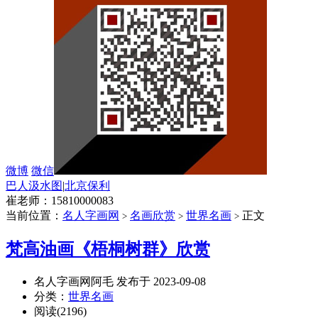
微博
微信
巴人汲水图
|
北京保利
崔老师：15810000083
当前位置：
名人字画网
名画欣赏
世界名画
正文
>
>
>
梵高油画《梧桐树群》欣赏
名人字画网阿毛 发布于 2023-09-08
分类：
世界名画
阅读(2196)