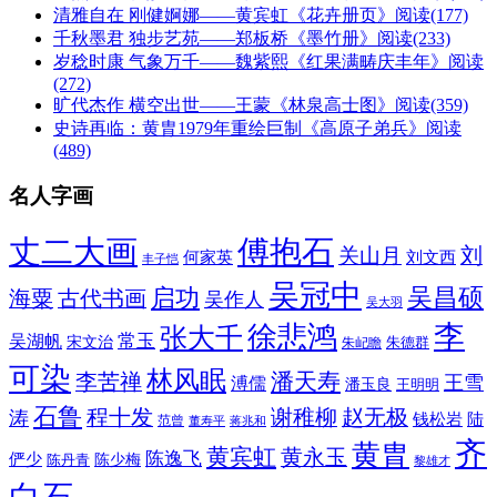
清雅自在 刚健婀娜——黄宾虹《花卉册页》
阅读(177)
千秋墨君 独步艺苑——郑板桥《墨竹册》
阅读(233)
岁稔时康 气象万千——魏紫熙《红果满畴庆丰年》
阅读
(272)
旷代杰作 横空出世——王蒙《林泉高士图》
阅读(359)
史诗再临：黄胄1979年重绘巨制《高原子弟兵》
阅读
(489)
名人字画
丈二大画
傅抱石
刘
关山月
何家英
刘文西
丰子恺
吴冠中
吴昌硕
启功
海粟
古代书画
吴作人
吴大羽
李
徐悲鸿
张大千
常玉
吴湖帆
宋文治
朱德群
朱屺瞻
可染
林风眠
潘天寿
李苦禅
王雪
溥儒
潘玉良
王明明
石鲁
程十发
赵无极
谢稚柳
涛
钱松岩
陆
范曾
董寿平
蒋兆和
齐
黄胄
黄宾虹
黄永玉
陈逸飞
俨少
陈少梅
陈丹青
黎雄才