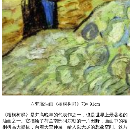
△梵高油画《梧桐树群》73× 91cm
《梧桐树群》是梵高晚年的代表作之一，也是世界上最著名的
油画之一。它描绘了荷兰南部阿尔勒的一片田野，画面中的梧
桐树高大挺拔，向着天空伸展，给人以无尽的想象空间。这片