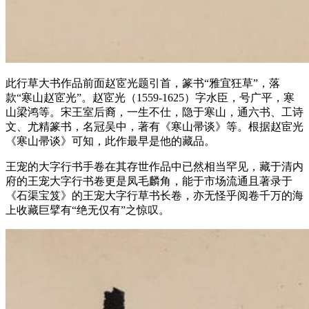
此行草大书作品前面赵宧光题引首，篆书“雅宜狂草”，落
款“寒山赵宧光”。赵宧光（1559-1625）字水臣，号广平，寒
山梁鸿等。宋王室后裔，一生不仕，隐于寒山，通六书、工诗
文、尤精篆书，名冠吴中，著有《寒山帚谈》等。根据赵宦光
《寒山帚谈》可知，此作最早是他的藏品。
王宠的大字行书手卷在其存世作品中已然相当罕见，藏于清内
府的王宠大字行书卷更是凤毛麟角，能于市场流通且著录于
《石渠宝笈》的王宠大字行草书长卷，亦无怪乎阅卷千万的海
上收藏巨擘有“绝无仅有”之惊叹。