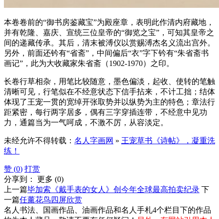
本卷卷前的“御书房鉴藏宝”为殿座章，表明此作清内府藏地，
并有乾隆、嘉庆、宣统三位皇帝的“御览之宝”，可知其皇帝之
间的递藏传承。其后，清末被溥仪以赏赐溥杰名义流出宫外。
另外，前面还钤有“省斋”，中间偏后“衣”字下钤有“朱省斋书
画记”，此为大收藏家朱省斋（1902-1970）之印。
长卷行草相杂，用笔比较随意，墨色偏淡，起收、使转的笔触
清晰可见，行笔似在不经意状态下信手拈来，不计工拙；结体
体现了王宠一贯的宽绰开张取势并以纵势为主的特色；章法行
距紧密，每行两字居多，偶有三字穿插连带，不经意中见功
力，通篇当为一气呵成，不激不厉，从容淡定。
未经允许不得转载：
名人字画网
»
王宠草书《诗帖》，凝重洗
练！
赞 (
0
)
打赏
分享到：
更多
(
0
)
上一篇
毕加索《戴手表的女人》创今年全球最高拍卖纪录
下
一篇
任薰花鸟四屏欣赏
名人书法、国画作品、油画作品和名人手札4个栏目下的作品