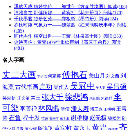
浑然天成 精妙绝伦——郎世宁《方壶胜境图》
阅读(106)
清雅自在 刚健婀娜——黄宾虹《花卉册页》
阅读(170)
千秋墨君 独步艺苑——郑板桥《墨竹册》
阅读(224)
岁稔时康 气象万千——魏紫熙《红果满畴庆丰年》
阅读
(265)
旷代杰作 横空出世——王蒙《林泉高士图》
阅读(353)
史诗再临：黄胄1979年重绘巨制《高原子弟兵》
阅读
(481)
名人字画
丈二大画
傅抱石
刘
关山月
何家英
刘文西
丰子恺
吴冠中
吴昌硕
启功
海粟
古代书画
吴作人
吴大羽
李
徐悲鸿
张大千
常玉
吴湖帆
宋文治
朱德群
朱屺瞻
可染
林风眠
潘天寿
李苦禅
王雪
溥儒
潘玉良
王明明
石鲁
程十发
赵无极
谢稚柳
涛
钱松岩
陆
范曾
董寿平
蒋兆和
齐
黄胄
黄宾虹
黄永玉
陈逸飞
俨少
陈少梅
陈丹青
黎雄才