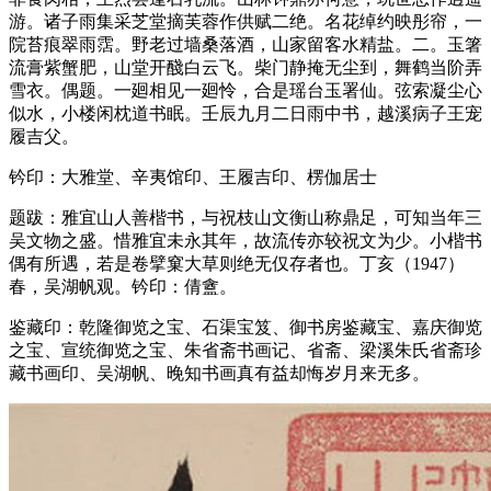
游。诸子雨集采芝堂摘芙蓉作供赋二绝。名花绰约映彤帘，一
院苔痕翠雨霑。野老过墙桑落酒，山家留客水精盐。二。玉箸
流膏紫蟹肥，山堂开醆白云飞。柴门静掩无尘到，舞鹤当阶弄
雪衣。偶题。一廻相见一廻怜，合是瑶台玉署仙。弦索凝尘心
似水，小楼闲枕道书眠。壬辰九月二日雨中书，越溪病子王宠
履吉父。
钤印：大雅堂、辛夷馆印、王履吉印、楞伽居士
题跋：雅宜山人善楷书，与祝枝山文衡山称鼎足，可知当年三
吴文物之盛。惜雅宜未永其年，故流传亦较祝文为少。小楷书
偶有所遇，若是卷擘窠大草则绝无仅存者也。丁亥（1947）
春，吴湖帆观。钤印：倩盦。
鉴藏印：乾隆御览之宝、石渠宝笈、御书房鉴藏宝、嘉庆御览
之宝、宣统御览之宝、朱省斋书画记、省斋、梁溪朱氏省斋珍
藏书画印、吴湖帆、晚知书画真有益却悔岁月来无多。