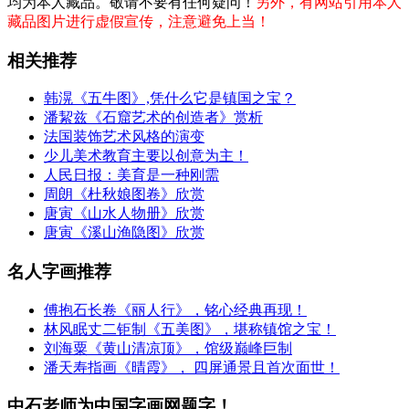
均为本人藏品。敬请不要有任何疑问！
另外，有网站引用本人
藏品图片进行虚假宣传，注意避免上当！
相关推荐
韩滉《五牛图》,凭什么它是镇国之宝？
潘絜兹《石窟艺术的创造者》赏析
法国装饰艺术风格的演变
少儿美术教育主要以创意为主！
人民日报：美育是一种刚需
周朗《杜秋娘图卷》欣赏
唐寅《山水人物册》欣赏
唐寅《溪山渔隐图》欣赏
名人字画推荐
傅抱石长卷《丽人行》，铭心经典再现！
林风眠丈二钜制《五美图》，堪称镇馆之宝！
刘海粟《黄山清凉顶》，馆级巅峰巨制
潘天寿指画《晴霞》， 四屏通景且首次面世！
中石老师为中国字画网题字！