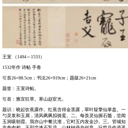
王宠 （1494～1533）
1532年作 诗帖 手卷
引首26×88.5cm；书法26×919cm；题跋26×21cm
题签：王宠诗帖。
引首：雅宜狂草。寒山赵宦光。
题识：晓起饮蕉露作。红蕉含得金茎露，翠叶疑擎仙掌盘。一
勺灵浆和玉屑，清风飒飒拟骑鸾。二。每羡灵仙握石髓，尝闻
玉洞吸朝霞。我亦山中餐沆瀣，它时五内发金沙。三。管城知
非食肉相，王烈尝逢石乳流。山林钟鼎亦何意，玩世总作逍遥