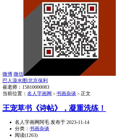
微博
微信
巴人汲水图
|
北京保利
崔老师：15810000083
当前位置：
名人字画网
书画杂谈
正文
>
>
王宠草书《诗帖》，凝重洗练！
名人字画网阿毛 发布于 2023-11-14
分类：
书画杂谈
阅读(1263)