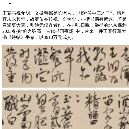
王宠与祝允明、文徵明都是长洲人，世称“吴中三才子”。惜雅
宜未永其年，故流传亦较祝、文为少，小楷书偶有所遇。若是
卷擘窠大草，则绝无仅存者也。在7月5日晚，举槌的北京保利
2023春拍“仰之弥高—古代书画夜场”中，带来一件王宠行草大
书《诗帖》手卷，以3910万元成交。