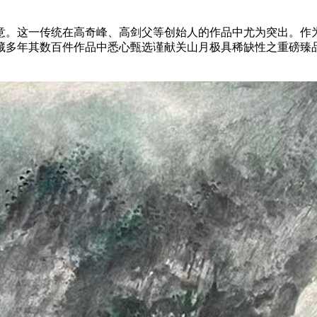
意。这一传统在高奇峰、高剑父等创始人的作品中尤为突出。作
多年其数百件作品中悉心甄选谨献关山月极具稀缺性之重磅臻品《威