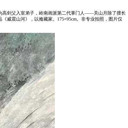
为高剑父入室弟子，岭南画派第二代掌门人——关山月除了擅长
震山河》，以飨藏家。175×95cm。非专业拍照，图片仅