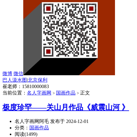
微博
微信
巴人汲水图
|
北京保利
崔老师：15810000083
当前位置：
名人字画网
国画作品
正文
>
>
极度珍罕——关山月作品《威震山河 》
名人字画网阿毛 发布于 2024-12-01
分类：
国画作品
阅读(1499)