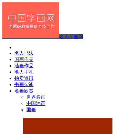
名人字画网
名人书法
国画作品
油画作品
名人手札
拍卖资讯
书画杂谈
名画欣赏
世界名画
中国油画
国画