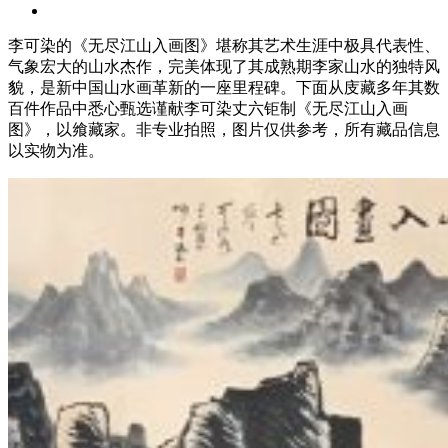
李可染的《无尽江山入画图》堪称其艺术生涯中‌极具代表性、
气象宏大‌的山水杰作，完美体现了其成熟期李家山水的独特风
貌，是新中国山水画革新的一座里程碑。下面从庋藏多年其数
百件作品中悉心甄选谨献李可染丈六钜制《无尽江山入画
图》，以飨藏家。非专业拍照，图片仅供参考，所有藏品信息
以实物为准。