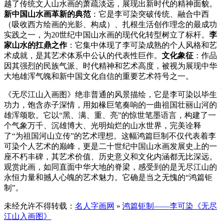
越了传统文人山水画的萧疏淡远，展现出新时代的精神面貌。‌
新中国山水画革新的典范
：‌它是李可染突破传统、融合中西
（吸收西方绘画的光影、构成）、扎根生活创作理念的最成功
实践之一，为20世纪中国山水画的现代化转型树立了标杆。‌
李
家山水的扛鼎之作
：‌它集中体现了李可染成熟的个人风格和艺
术成就，是其艺术体系中公认的代表性巨作。
文化象征
：‌作品
因其强烈的民族气派、时代精神和艺术高度，被视为展现中华
大地雄浑气魄和新中国文化自信的重要艺术符号之一。
《无尽江山入画图》绝非普通的风景描绘，它是李可染以毕生
功力，饱含赤子深情，用如椽巨笔奏响的一曲‌祖国壮丽山河的
雄浑颂歌‌。它以“黑、满、重、亮”的惊世笔墨语言，构建了一
个气象万千、沉雄博大、光明灿烂的山水世界，完美诠释
了“为祖国河山立传”的艺术理想。这幅鸿篇巨制不仅代表着李
可染个人艺术的巅峰，更是二十世纪中国山水画发展史上的一
座不朽丰碑，其艺术价值、历史意义和文化内涵都无比深远。
观赏此画，如同直面中华大地的脊梁，感受到的是无尽江山的
永恒力量和撼人心魄的艺术魅力。它确是当之无愧的“鸿篇钜
制”。
未经允许不得转载：
名人字画网
»
‌鸿篇钜制——李可染《无尽
江山入画图》