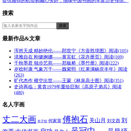
提供难得的机会购藏心头好，细味中国书画的丰富历史传统。
搜索
最新作品&文章
浑然天成 精妙绝伦——郎世宁《方壶胜境图》
阅读(105)
清雅自在 刚健婀娜——黄宾虹《花卉册页》
阅读(169)
千秋墨君 独步艺苑——郑板桥《墨竹册》
阅读(222)
岁稔时康 气象万千——魏紫熙《红果满畴庆丰年》
阅读
(263)
旷代杰作 横空出世——王蒙《林泉高士图》
阅读(351)
史诗再临：黄胄1979年重绘巨制《高原子弟兵》
阅读
(480)
名人字画
丈二大画
傅抱石
刘
关山月
何家英
刘文西
丰子恺
吴冠中