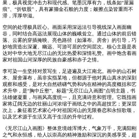
果，极具视觉冲击力和现代感。笔墨沉厚有力，线条如“屋漏
痕”、“折钗股”，具有篆籀金石般的力度；皴擦点染皆重而不
滞，浑厚华滋。
空间的处理极具匠心。画面采用深远法引导视线深入画面幽
谷，同时结合高远法展现山体的巍峨耸立。通过山体的前后错
落、云雾的穿插掩映、亮色路径（如瀑布、房舍）的引导，巧
妙地营造出‌深邃、幽远、可游可居的空间层次‌。核心主题是表
达对中华大地无尽江山的无比热爱和深情礼赞。画中饱含着画
家对祖国山河深厚的‌民族自豪感和赤子之情‌。
李可染一生坚持对景写生，足迹遍及大江南北。画中的山石树
木、屋舍瀑布，虽非实指某地，但都源于他对真山真水的深刻
观察和感受，是对大自然磅礴气势和内在精神的高度概括和艺
术升华，是“胸中丘壑”。标题“无尽江山入画图”点明主题，书
法雄健凝重，与画风高度统一，且充满诗意和哲理。它既指画
家将辽阔无边的壮丽山河浓缩于画纸之中的高超技艺；更深层
次上，象征着艺术家心中对祖国河山的无限眷恋和永恒歌颂，
以及艺术源于生活又高于生活的升华过程。
《无尽江山入画图》整体意境雄浑博大，气象万千，充满阳刚
之气和永恒感，给人以崇高的精神激励和深沉的美感享受，超