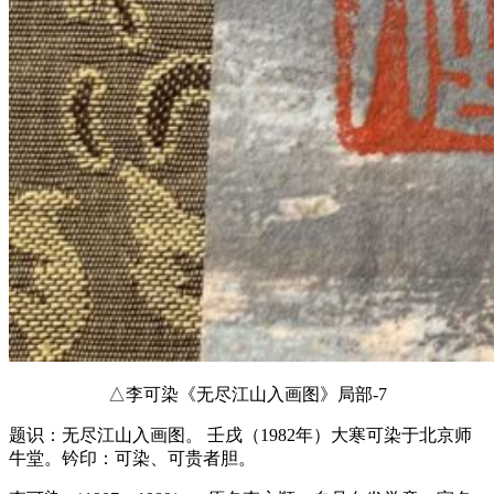
△李可染《无尽江山入画图》局部-7
题识：无尽江山入画图。 壬戌（1982年）大寒可染于北京师
牛堂。钤印：可染、可贵者胆。