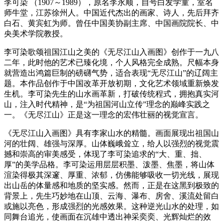
李可染 （1907～1989），原名李永顺，自号白发学童，室名
师牛堂，江苏徐州人。中国近代杰出的画家、诗人，先后拜齐
白石、黄宾虹为师。曾任中国美协副主席、中国画院院长、中
央美术学院教授。
李可染歌颂祖国江山之美的《无尽江山入画图》创作于一九八
二年，此时他的艺术已臻化境，个人风格完全成熟。尺幅本身
就营造出鸿篇巨制的磅礴气势，适合表现“无尽江山”的辽阔主
题。本作品创作于中国改革开放初期，文化艺术领域重新焕发
生机。李可染先生的山水画革新，打破传统程式，拥抱真实河
山，注入时代精神，是“为祖国河山立传”理念的巅峰实践之
一。《无尽江山》正是这一理念的宏伟壮丽的视觉宣言。
《无尽江山入画图》具有李家山水的精髓。画面展现出祖国山
河的‌壮阔、雄强与深厚‌。山体巍峨耸立，给人以强烈的视觉震
撼和崇高的审美感受，体现了李可染追求的“大、重、拙、
厚”的美学品格。李可染运用层层积墨、泼墨、焦墨，将山体
渲染得‌极其深邃、厚重、浓郁‌，仿佛能够吸收一切光线，展现
出山岳的体量感和地质的坚实感。然而，正是在这黑到极致的
背景上，先生巧妙地在山顶、云海、瀑布、房舍、溪流处‌留白
或施以亮色，形成强烈的光感效果。这种逆光山水的处理，如
同舞台追光，使画面在沉雄中透出‌神采奕奕、光辉灿烂‌的效