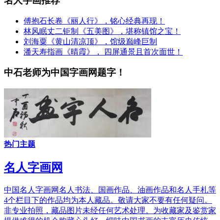
名人字画推荐
傅抱石长卷《丽人行》，铭心经典再现！
林风眠丈二钜制《五美图》，堪称镇馆之宝！
刘海粟《黄山清凉顶》，馆级巅峰巨制
潘天寿指画《晴霞》， 四屏通景且首次面世！
中石老师为中国字画网题字！
热门主题
名人字画网
中国名人字画网名人书法、国画作品、油画作品和名人手札等
4个栏目下的作品均为本人藏品。敬请大家不要有任何疑问。
非专业拍照，藏品图片未经任何艺术处理。为收藏家及鉴赏家