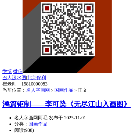
微博
微信
巴人汲水图
|
北京保利
崔老师：15810000083
当前位置：
名人字画网
国画作品
正文
>
>
‌鸿篇钜制——李可染《无尽江山入画图》
名人字画网阿毛 发布于 2025-11-01
分类：
国画作品
阅读(938)