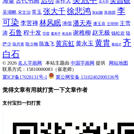
吴昌硕
启功
海粟
古代书画
吴作人
吴大羽
李
徐悲鸿
张大千
常玉
吴湖帆
宋文治
朱德群
朱屺瞻
可染
林风眠
潘天寿
李苦禅
王雪
溥儒
潘玉良
王明明
石鲁
程十发
赵无极
谢稚柳
涛
钱松岩
陆
范曾
董寿平
蒋兆和
齐
黄胄
黄宾虹
黄永玉
陈逸飞
俨少
陈少梅
陈丹青
黎雄才
白石
© 2026
名人字画网
本站主题由
中国字画网
提供
网站地图
联系方式：15810000083（崔老师）
冀ICP备17028131号-1
冀公网安备 13102402000336号
觉得文章有用就打赏一下文章作者
支付宝扫一扫打赏