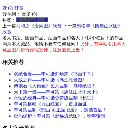
赞 (
2
)
打赏
分享到：
更多
(
0
)
标签：
丈六大画
李可染
上一篇
马和之《唐风图》欣赏
下一篇
刘松年《四景山水图》
欣赏
名人书法、国画作品、油画作品和名人手札4个栏目下的作品
均为本人藏品。敬请不要有任何疑问！
另外，有网站引用本人
藏品图片进行虚假宣传，注意避免上当！
相关推荐
双绝合璧——李可染刘炳森《书画中堂》
大成之作——李可染《漓江胜景图》
傅抱石《人物画》丈六巨制，巅峰绝唱！
天下第一景——李可染《漓江山水甲天下》
永恒的经典—李可染史诗级巨制《长征》
李可染横幅《万山红遍》，首度面世
李可染巨制《韶山·毛主席旧居》，震撼首呈！
密码保护：李可染《源远流长图》，晚年钜制