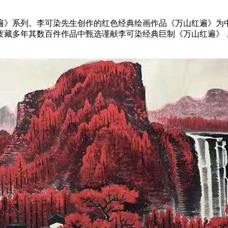
遍》系列。李可染先生创作的红色经典绘画作品《万山红遍》为
藏多年其数百件作品中甄选谨献李可染经典巨制《万山红遍》，以飨