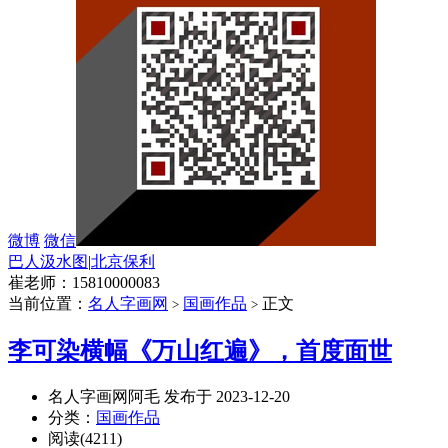
微博
微信
巴人汲水图
|
北京保利
崔老师：15810000083
当前位置：
名人字画网
国画作品
正文
>
>
李可染横幅《万山红遍》，首度面世
名人字画网阿毛 发布于 2023-12-20
分类：
国画作品
阅读(4211)