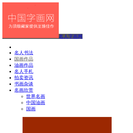
名人字画网
名人书法
国画作品
油画作品
名人手札
拍卖资讯
书画杂谈
名画欣赏
世界名画
中国油画
国画