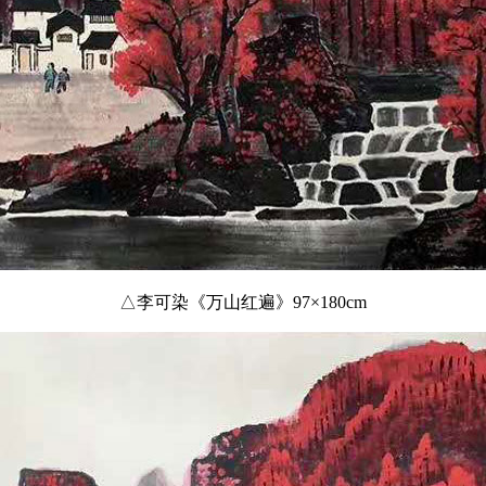
△李可染《万山红遍》97×180cm