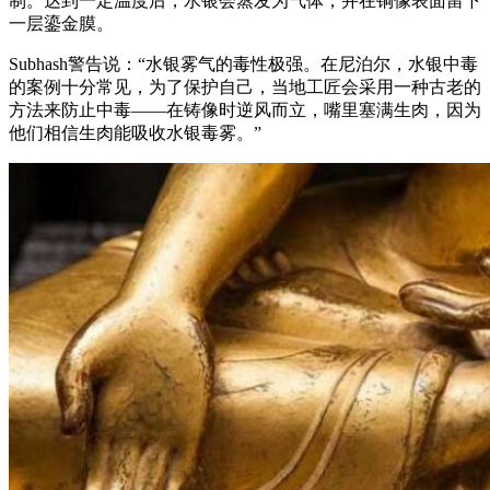
制。达到一定温度后，水银会蒸发为气体，并在铜像表面留下
一层鎏金膜。
Subhash警告说：“水银雾气的毒性极强。在尼泊尔，水银中毒
的案例十分常见，为了保护自己，当地工匠会采用一种古老的
方法来防止中毒——在铸像时逆风而立，嘴里塞满生肉，因为
他们相信生肉能吸收水银毒雾。”