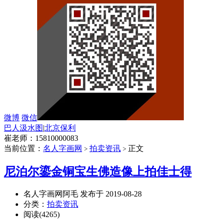
微博
微信
巴人汲水图
|
北京保利
崔老师：15810000083
当前位置：
名人字画网
拍卖资讯
正文
>
>
尼泊尔鎏金铜宝生佛造像上拍佳士得
名人字画网阿毛 发布于 2019-08-28
分类：
拍卖资讯
阅读(4265)