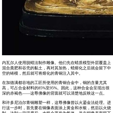
内瓦尔人使用脱蜡法制作雕像。他们先在蜡质模型外层覆盖上
混合粪肥和谷壳的黏土，再对其加热，蜡熔化之后就会留下中
空的铸模，然后就可将熔化的青铜注入其中。
在加德满都谷地的工匠所使用的青铜合金中，铜的含量尤其
高，可占合金材料的85%至95%。因此，这种合金会呈现出很
深的赤褐色——这尊佛像的背面就可以清楚地反映这一点。
和许多尼泊尔青铜雕塑一样，这尊佛像曾以火鎏金法处理。进
行这一步时，首先要在铜像表面涂上黄金和水银，然后以火烧