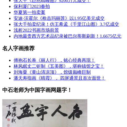
张大千《巨然晴峰图》9200万元成交！
保利厦门2023春拍
华夏第一拍卖案
安迪·沃霍尔《枪击玛丽莲》以1.95亿美元成交
张大千拍卖纪录！仿王希孟《千里江山图》3.7亿成交
浅析2022书画市场前景
内地最贵西方艺术品纪录被巴尔蒂斯刷新！1.6675亿元
名人字画推荐
傅抱石长卷《丽人行》，铭心经典再现！
林风眠丈二钜制《五美图》，堪称镇馆之宝！
刘海粟《黄山清凉顶》，馆级巅峰巨制
潘天寿指画《晴霞》， 四屏通景且首次面世！
中石老师为中国字画网题字！