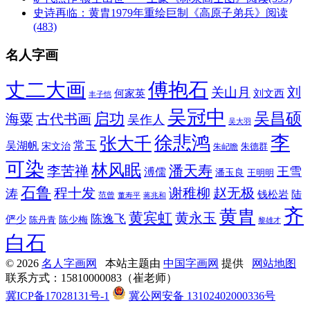
史诗再临：黄胄1979年重绘巨制《高原子弟兵》
阅读
(483)
名人字画
丈二大画
傅抱石
刘
关山月
何家英
刘文西
丰子恺
吴冠中
吴昌硕
启功
海粟
古代书画
吴作人
吴大羽
李
徐悲鸿
张大千
常玉
吴湖帆
宋文治
朱德群
朱屺瞻
可染
林风眠
潘天寿
李苦禅
王雪
溥儒
潘玉良
王明明
石鲁
程十发
赵无极
谢稚柳
涛
钱松岩
陆
范曾
董寿平
蒋兆和
齐
黄胄
黄宾虹
黄永玉
陈逸飞
俨少
陈少梅
陈丹青
黎雄才
白石
© 2026
名人字画网
本站主题由
中国字画网
提供
网站地图
联系方式：15810000083（崔老师）
冀ICP备17028131号-1
冀公网安备 13102402000336号