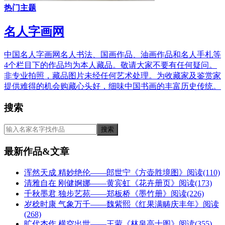
热门主题
名人字画网
中国名人字画网名人书法、国画作品、油画作品和名人手札等
4个栏目下的作品均为本人藏品。敬请大家不要有任何疑问。
非专业拍照，藏品图片未经任何艺术处理。为收藏家及鉴赏家
提供难得的机会购藏心头好，细味中国书画的丰富历史传统。
搜索
最新作品&文章
浑然天成 精妙绝伦——郎世宁《方壶胜境图》
阅读(110)
清雅自在 刚健婀娜——黄宾虹《花卉册页》
阅读(173)
千秋墨君 独步艺苑——郑板桥《墨竹册》
阅读(226)
岁稔时康 气象万千——魏紫熙《红果满畴庆丰年》
阅读
(268)
旷代杰作 横空出世——王蒙《林泉高士图》
阅读(355)