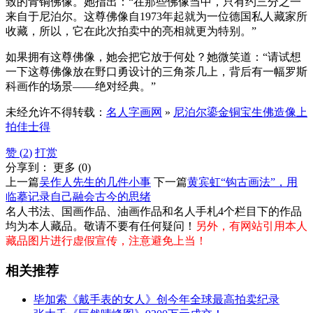
致的青铜佛像。她指出：“在那些佛像当中，只有约三分之一
来自于尼泊尔。这尊佛像自1973年起就为一位德国私人藏家所
收藏，所以，它在此次拍卖中的亮相就更为特别。”
如果拥有这尊佛像，她会把它放于何处？她微笑道：“请试想
一下这尊佛像放在野口勇设计的三角茶几上，背后有一幅罗斯
科画作的场景——绝对经典。”
未经允许不得转载：
名人字画网
»
尼泊尔鎏金铜宝生佛造像上
拍佳士得
赞 (
2
)
打赏
分享到：
更多
(
0
)
上一篇
吴作人先生的几件小事
下一篇
黄宾虹“钩古画法”，用
临摹记录自己融会古今的思绪
名人书法、国画作品、油画作品和名人手札4个栏目下的作品
均为本人藏品。敬请不要有任何疑问！
另外，有网站引用本人
藏品图片进行虚假宣传，注意避免上当！
相关推荐
毕加索《戴手表的女人》创今年全球最高拍卖纪录