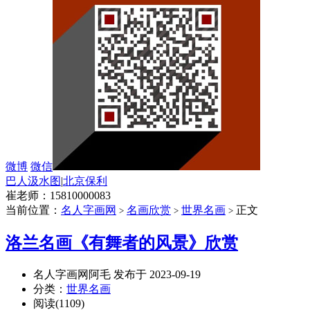
微博
微信
巴人汲水图
|
北京保利
崔老师：15810000083
当前位置：
名人字画网
名画欣赏
世界名画
正文
>
>
>
洛兰名画《有舞者的风景》欣赏
名人字画网阿毛 发布于 2023-09-19
分类：
世界名画
阅读(1109)