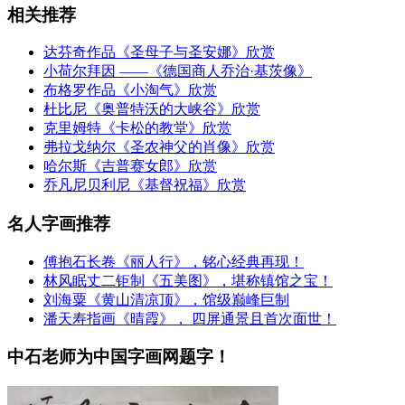
相关推荐
达芬奇作品《圣母子与圣安娜》欣赏
小荷尔拜因 ——《德国商人乔治·基茨像》
布格罗作品《小淘气》欣赏
杜比尼《奥普特沃的大峡谷》欣赏
克里姆特《卡松的教堂》欣赏
弗拉戈纳尔《圣农神父的肖像》欣赏
哈尔斯《吉普赛女郎》欣赏
乔凡尼贝利尼《基督祝福》欣赏
名人字画推荐
傅抱石长卷《丽人行》，铭心经典再现！
林风眠丈二钜制《五美图》，堪称镇馆之宝！
刘海粟《黄山清凉顶》，馆级巅峰巨制
潘天寿指画《晴霞》， 四屏通景且首次面世！
中石老师为中国字画网题字！