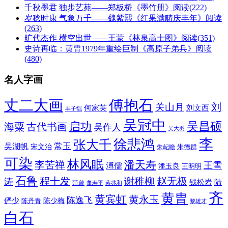
千秋墨君 独步艺苑——郑板桥《墨竹册》
阅读(222)
岁稔时康 气象万千——魏紫熙《红果满畴庆丰年》
阅读
(263)
旷代杰作 横空出世——王蒙《林泉高士图》
阅读(351)
史诗再临：黄胄1979年重绘巨制《高原子弟兵》
阅读
(480)
名人字画
丈二大画
傅抱石
刘
关山月
何家英
刘文西
丰子恺
吴冠中
吴昌硕
启功
海粟
古代书画
吴作人
吴大羽
李
徐悲鸿
张大千
常玉
吴湖帆
宋文治
朱德群
朱屺瞻
可染
林风眠
潘天寿
李苦禅
王雪
溥儒
潘玉良
王明明
石鲁
程十发
赵无极
谢稚柳
涛
钱松岩
陆
范曾
董寿平
蒋兆和
齐
黄胄
黄宾虹
黄永玉
陈逸飞
俨少
陈少梅
陈丹青
黎雄才
白石