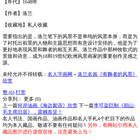
【年代】1648年
【作者】洛兰
【收藏地】私人收藏
需要指出的是，洛兰笔下的风景不是单纯的风景本身，而是为
了衬托出前景的人物和主题思想而有意设计安排的，他是为了
更好地表现风景和舞者的相互关系。洛兰作品中那种牧歌式的
景致和诗意，成为18和19世纪欧洲风景画家的重要创作灵感之
源。
未经允许不得转载：
名人字画网
»
洛兰名画《有舞者的风景》
欣赏
赞 (
6
)
打赏
分享到：
更多
(
0
)
上一篇
何岸油画《海边絮语》欣赏
下一篇
李可染巨制《韶山·
毛主席旧居》，震撼首呈！
名人书法、国画作品、油画作品和名人手札4个栏目下的作品
均为本人藏品。敬请不要有任何疑问！
另外，有网站引用本人
藏品图片进行虚假宣传，注意避免上当！