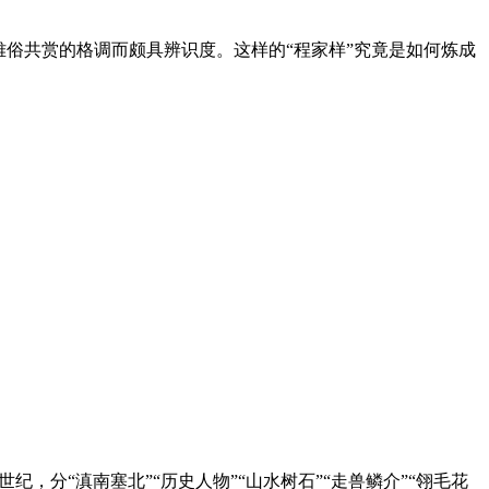
雅俗共赏的格调而颇具辨识度。这样的“程家样”究竟是如何炼成
，分“滇南塞北”“历史人物”“山水树石”“走兽鳞介”“翎毛花