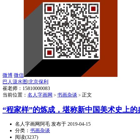
微博
微信
巴人汲水图
|
北京保利
崔老师：15810000083
当前位置：
名人字画网
书画杂谈
正文
>
>
“程家样”的炼成，堪称新中国美术史上的
名人字画网阿毛 发布于 2019-04-15
分类：
书画杂谈
阅读(3237)