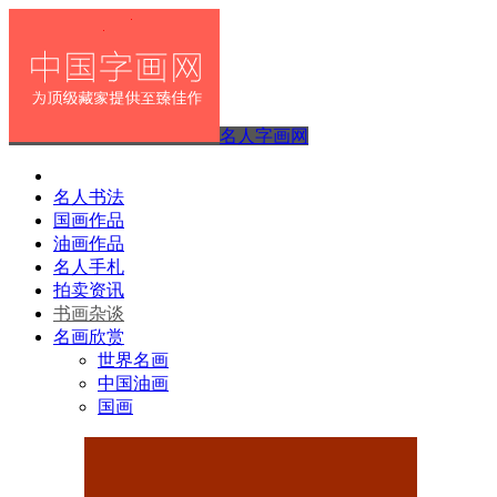
名人字画网
名人书法
国画作品
油画作品
名人手札
拍卖资讯
书画杂谈
名画欣赏
世界名画
中国油画
国画