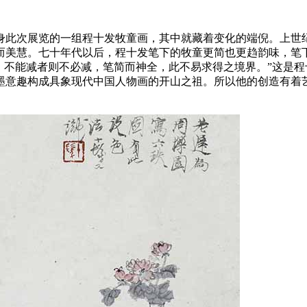
身此次展览的一组程十发牧童画，其中就藏着变化的端倪。上世
而美慧。七十年代以后，程十发笔下的牧童更简也更趋韵味，笔
，不能减者则不必减，笔简而神全，此不易求得之境界。”这是程
墨意趣构成具象现代中国人物画的开山之祖。所以他的创造有着艺