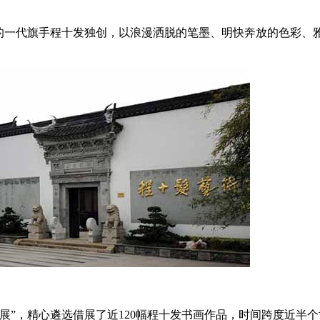
画的一代旗手程十发独创，以浪漫洒脱的笔墨、明快奔放的色彩、
，精心遴选借展了近120幅程十发书画作品，时间跨度近半个世纪