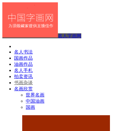
名人字画网
名人书法
国画作品
油画作品
名人手札
拍卖资讯
书画杂谈
名画欣赏
世界名画
中国油画
国画