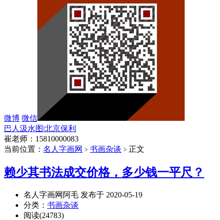
微博
微信
巴人汲水图
|
北京保利
崔老师：15810000083
当前位置：
名人字画网
书画杂谈
正文
>
>
赖少其书法成交价格，多少钱一平尺？
名人字画网阿毛 发布于 2020-05-19
分类：
书画杂谈
阅读(24783)