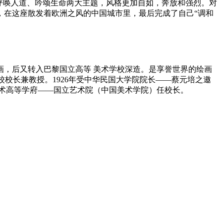
呼唤人道、吟颂生命两大主题，风格更加自如，奔放和强烈。对
，在这座散发着欧洲之风的中国城市里，最后完成了自己“调和
洋画，后又转入巴黎国立高等 美术学校深造。是享誉世界的绘画
校校长兼教授。1926年受中华民国大学院院长——蔡元培之邀
美术高等学府——国立艺术院（中国美术学院）任校长。