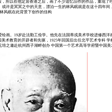
损毁，所以在他定居香港之后，画了不少追忆旧作的作品，重现了
。或许是冥冥之中的天意，漂泊一生的林风眠就是在这十四年间
是林风眠在此背景下创作的佳构
幼喜爱绘画。19岁赴法勤工俭学。他先在法国蒂戎美术学校进修西
美术教育的开辟者和先驱，1925年回国后出任北平艺术专科 学
蔡元培之邀赴杭州西子湖畔创办 中国第一个艺术高等学府暨中国