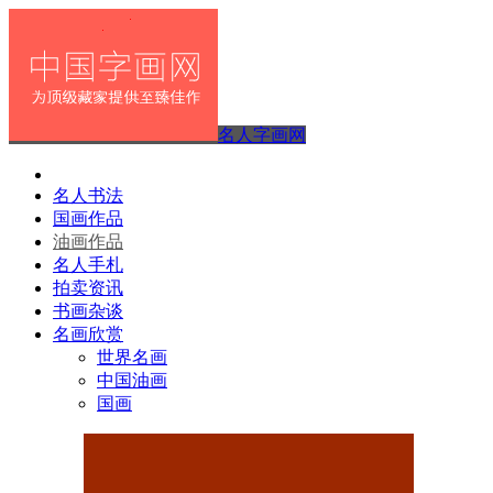
名人字画网
名人书法
国画作品
油画作品
名人手札
拍卖资讯
书画杂谈
名画欣赏
世界名画
中国油画
国画