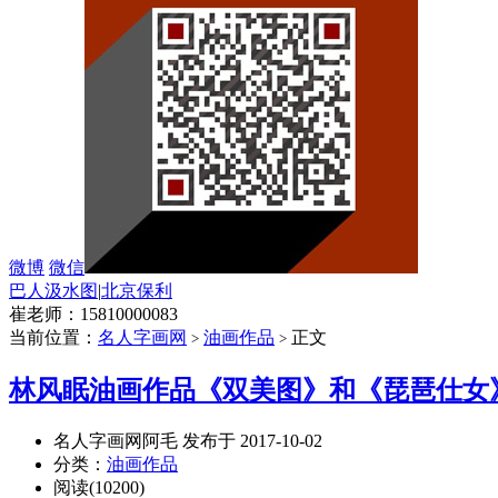
微博
微信
巴人汲水图
|
北京保利
崔老师：15810000083
当前位置：
名人字画网
油画作品
正文
>
>
林风眠油画作品《双美图》和《琵琶仕女
名人字画网阿毛 发布于 2017-10-02
分类：
油画作品
阅读(10200)