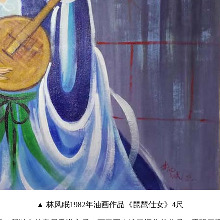
▲ 林风眠1982年油画作品《琵琶仕女》4尺