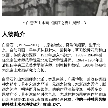
△白雪石山水画《漓江之春》局部 – 3
人物简介
白雪石 （1915—2011） ，原名增锐，斋号何须斋。生于北
京。自幼习画，早年师从赵梦朱、梁树年，研习没骨花鸟和山
水画，传统功力深厚。1933年加入“湖社”。 1959－1964年曾
任北京艺术师范学院及北京艺术学院讲师。 1964－1984年先
后担任中央工艺美术学院讲师、副教授和教授。1980年他被推
为北京山水画研究会会长。
白雪石的山水画师宗北派，旁及南派，广采博取，兼收各类画
种之精华，具有宋画之严谨，元画之轻快，水彩画之秀润，版
画之纯净、明快而具装饰美。他的作品清新俊逸，朴秀多姿，
题材广泛，具有浓郁的时代气息，尤以桂林为题材创作的青绿
山水画最能体现和代表白雪石的绘画风格。
他的一种独具风貌
的桂林山水画法被称为“白派山水”。