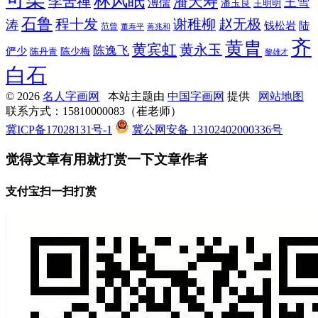
林风眠
潘天寿
李苦禅
王雪
溥儒
潘玉良
王明明
石鲁
程十发
赵无极
谢稚柳
涛
钱松岩
陆
范曾
董寿平
蒋兆和
齐
黄胄
黄宾虹
黄永玉
陈逸飞
俨少
陈少梅
陈丹青
黎雄才
白石
© 2026
名人字画网
本站主题由
中国字画网
提供
网站地图
联系方式：15810000083（崔老师）
冀ICP备17028131号-1
冀公网安备 13102402000336号
觉得文章有用就打赏一下文章作者
支付宝扫一扫打赏