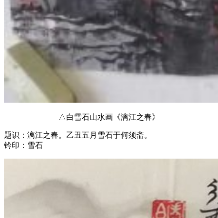
△白雪石山水画《漓江之春》
题识：漓江之春。乙丑五月雪石于何须斋。
钤印：雪石