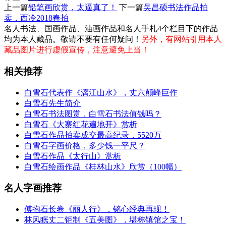
上一篇
铅笔画欣赏，太逼真了！
下一篇
吴昌硕书法作品拍
卖，西冷2018春拍
名人书法、国画作品、油画作品和名人手札4个栏目下的作品
均为本人藏品。敬请不要有任何疑问！
另外，有网站引用本人
藏品图片进行虚假宣传，注意避免上当！
相关推荐
白雪石代表作《漓江山水》，丈六颠峰巨作
白雪石先生简介
白雪石书法图赏，白雪石书法值钱吗？
白雪石《大寨红花遍地开》赏析
白雪石作品拍卖成交最高纪录，5520万
白雪石字画价格，多少钱一平尺？
白雪石作品《太行山》赏析
白雪石绘画作品《桂林山水》欣赏（100幅）
名人字画推荐
傅抱石长卷《丽人行》，铭心经典再现！
林风眠丈二钜制《五美图》，堪称镇馆之宝！