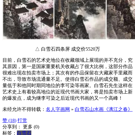
△ 白雪石四条屏 成交价5520万
目前，白雪石的艺术史地位在收藏领域上展现的并不充分，究
其原因，第一是国家重要机关收藏占了很大比例，这部分作品
很难出现在拍卖市场上；其次有的作品保留在大藏家手里藏而
不出，导致市场流通量不足。使得白雪石作品的成交额、成交
量低于和他同时期同地位的李可染等画家。白雪石先生这样在
艺术史上有着较高地位的近现代书画大家，将是拍卖市场上新
的爆发点，成为继李可染之后近现代书画的又一个高峰！
未经允许不得转载：
名人字画网
»
白雪石山水画《漓江之春》
赞 (
18
)
打赏
分享到：
更多
(
0
)
标签：
白雪石