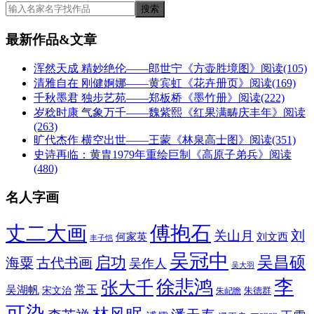
最新作品&文章
浑然天成 精妙绝伦——郎世宁《方壶胜境图》
阅读(105)
清雅自在 刚健婀娜——黄宾虹《花卉册页》
阅读(169)
千秋墨君 独步艺苑——郑板桥《墨竹册》
阅读(222)
岁稔时康 气象万千——魏紫熙《红果满畴庆丰年》
阅读
(263)
旷代杰作 横空出世——王蒙《林泉高士图》
阅读(351)
史诗再临：黄胄1979年重绘巨制《高原子弟兵》
阅读
(480)
名人字画
丈二大画
傅抱石
刘
关山月
何家英
刘文西
丰子恺
吴冠中
吴昌硕
启功
海粟
古代书画
吴作人
吴大羽
李
徐悲鸿
张大千
常玉
吴湖帆
宋文治
朱德群
朱屺瞻
可染