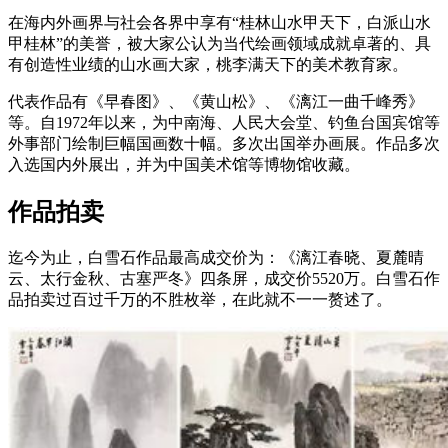
在海内外画界与社会各界中享有“桂林山水甲天下，白派山水
甲桂林”的美誉，被大家公认为当代绘画领域成就卓著的、具
有创造性业绩的山水画大家，桃李满天下的美术教育家。
代表作品有《早春图》、《黄山松》、《漓江一曲千峰秀》
等。自1972年以来，为中南海、人民大会堂、钓鱼台国宾馆等
外事部门绘制巨幅国画数十幅。多次出国举办画展。作品多次
入选国内外展出，并为中国美术馆等博物馆收藏。
作品拍卖
迄今为止，白雪石作品最高成交价为：《漓江春晓、夏麓晴
云、太行金秋、古塞严冬》四条屏，成交价5520万。白雪石作
品拍卖过百过千万的不胜枚举，在此就不一一赘述了。