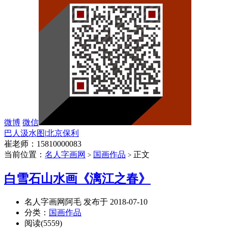
微博
微信
巴人汲水图
|
北京保利
崔老师：15810000083
当前位置：
名人字画网
国画作品
正文
>
>
白雪石山水画《漓江之春》
名人字画网阿毛 发布于 2018-07-10
分类：
国画作品
阅读(5559)