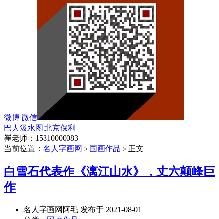
微博
微信
巴人汲水图
|
北京保利
崔老师：15810000083
当前位置：
名人字画网
国画作品
正文
>
>
白雪石代表作《漓江山水》，丈六颠峰巨
作
名人字画网阿毛 发布于 2021-08-01