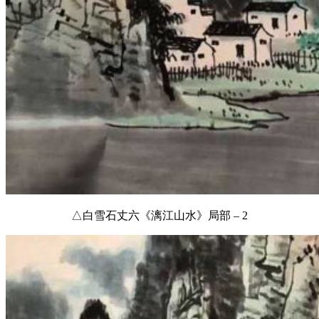
△白雪石丈六《漓江山水》局部 – 2