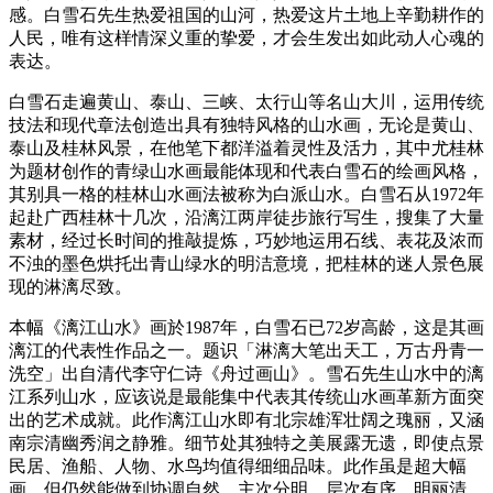
感。白雪石先生热爱祖国的山河，热爱这片土地上辛勤耕作的
人民，唯有这样情深义重的挚爱，才会生发出如此动人心魂的
表达。
白雪石走遍黄山、泰山、三峡、太行山等名山大川，运用传统
技法和现代章法创造出具有独特风格的山水画，无论是黄山、
泰山及桂林风景，在他笔下都洋溢着灵性及活力，其中尤桂林
为题材创作的青绿山水画最能体现和代表白雪石的绘画风格，
其别具一格的桂林山水画法被称为白派山水。白雪石从1972年
起赴广西桂林十几次，沿漓江两岸徒步旅行写生，搜集了大量
素材，经过长时间的推敲提炼，巧妙地运用石线、表花及浓而
不浊的墨色烘托出青山绿水的明洁意境，把桂林的迷人景色展
现的淋漓尽致。
本幅《漓江山水》画於1987年，白雪石已72岁高龄，这是其画
漓江的代表性作品之一。题识「淋漓大笔出天工，万古丹青一
洗空」出自清代李守仁诗《舟过画山》。雪石先生山水中的漓
江系列山水，应该说是最能集中代表其传统山水画革新方面突
出的艺术成就。此作漓江山水即有北宗雄浑壮阔之瑰丽，又涵
南宗清幽秀润之静雅。细节处其独特之美展露无遗，即使点景
民居、渔船、人物、水鸟均值得细细品味。此作虽是超大幅
画，但仍然能做到协调自然，主次分明，层次有序，明丽清