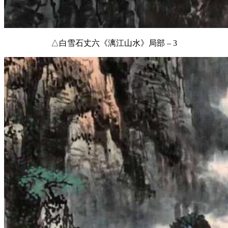
△白雪石丈六《漓江山水》局部 – 3