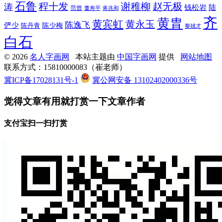
石鲁
程十发
赵无极
谢稚柳
涛
钱松岩
陆
范曾
董寿平
蒋兆和
齐
黄胄
黄宾虹
黄永玉
陈逸飞
俨少
陈少梅
陈丹青
黎雄才
白石
© 2026
名人字画网
本站主题由
中国字画网
提供
网站地图
联系方式：15810000083（崔老师）
冀ICP备17028131号-1
冀公网安备 13102402000336号
觉得文章有用就打赏一下文章作者
支付宝扫一扫打赏