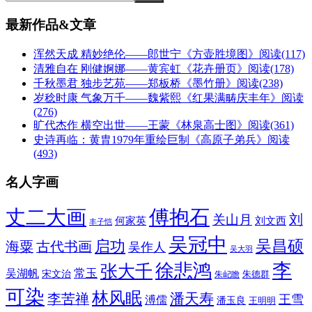
最新作品&文章
浑然天成 精妙绝伦——郎世宁《方壶胜境图》
阅读(117)
清雅自在 刚健婀娜——黄宾虹《花卉册页》
阅读(178)
千秋墨君 独步艺苑——郑板桥《墨竹册》
阅读(238)
岁稔时康 气象万千——魏紫熙《红果满畴庆丰年》
阅读
(276)
旷代杰作 横空出世——王蒙《林泉高士图》
阅读(361)
史诗再临：黄胄1979年重绘巨制《高原子弟兵》
阅读
(493)
名人字画
丈二大画
傅抱石
刘
关山月
何家英
刘文西
丰子恺
吴冠中
吴昌硕
启功
海粟
古代书画
吴作人
吴大羽
李
徐悲鸿
张大千
常玉
吴湖帆
宋文治
朱德群
朱屺瞻
可染
林风眠
潘天寿
李苦禅
王雪
溥儒
潘玉良
王明明