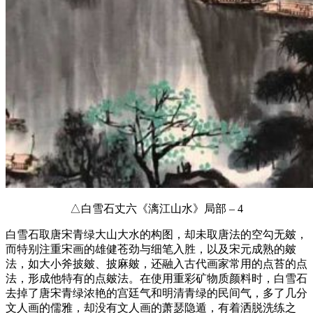
△白雪石丈六《漓江山水》局部 – 4
白雪石取唐宋青绿大山大水的构图，却未取唐法的空勾无皴，
而特别注重宋画的雄健苍劲与细笔入胜，以及宋元成熟的皴
法，如大小斧披皴、披麻皴，还融入古代画家常用的点苔的点
法，形成他特有的点皴法。在使用重彩矿物质颜料时，白雪石
去掉了唐宋青绿浓艳的宫廷气和明清青绿的民间气，多了几分
文人画的儒雅，却没有文人画的萧瑟隐遁，有着洒脱洗练之