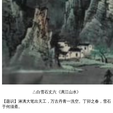
△白雪石丈六《漓江山水》
【题识】淋漓大笔出天工，万古丹青一洗空。丁卯之春，雪石
于何须斋。