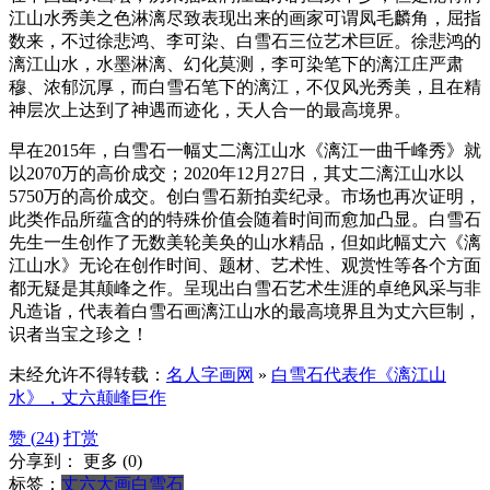
江山水秀美之色淋漓尽致表现出来的画家可谓凤毛麟角，屈指
数来，不过徐悲鸿、李可染、白雪石三位艺术巨匠。徐悲鸿的
漓江山水，水墨淋漓、幻化莫测，李可染笔下的漓江庄严肃
穆、浓郁沉厚，而白雪石笔下的漓江，不仅风光秀美，且在精
神层次上达到了神遇而迹化，天人合一的最高境界。
早在2015年，白雪石一幅丈二漓江山水《漓江一曲千峰秀》就
以2070万的高价成交；2020年12月27日，其丈二漓江山水以
5750万的高价成交。创白雪石新拍卖纪录。市场也再次证明，
此类作品所蕴含的的特殊价值会随着时间而愈加凸显。白雪石
先生一生创作了无数美轮美奂的山水精品，但如此幅丈六《漓
江山水》无论在创作时间、题材、艺术性、观赏性等各个方面
都无疑是其颠峰之作。呈现出白雪石艺术生涯的卓绝风采与非
凡造诣，代表着白雪石画漓江山水的最高境界且为丈六巨制，
识者当宝之珍之！
未经允许不得转载：
名人字画网
»
白雪石代表作《漓江山
水》，丈六颠峰巨作
赞 (
24
)
打赏
分享到：
更多
(
0
)
标签：
丈六大画
白雪石