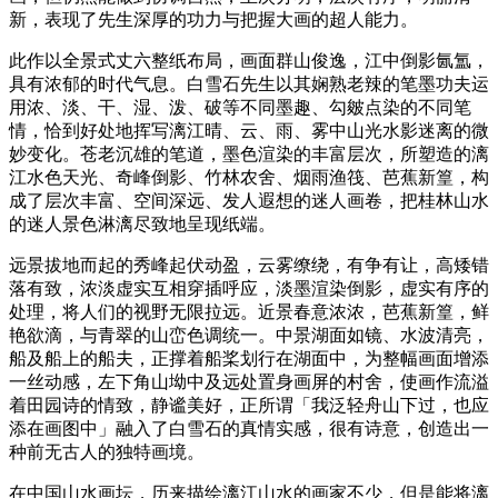
新，表现了先生深厚的功力与把握大画的超人能力。
此作以全景式丈六整纸布局，画面群山俊逸，江中倒影氤氲，
具有浓郁的时代气息。白雪石先生以其娴熟老辣的笔墨功夫运
用浓、淡、干、湿、泼、破等不同墨趣、勾皴点染的不同笔
情，恰到好处地挥写漓江晴、云、雨、雾中山光水影迷离的微
妙变化。苍老沉雄的笔道，墨色渲染的丰富层次，所塑造的漓
江水色天光、奇峰倒影、竹林农舍、烟雨渔筏、芭蕉新篁，构
成了层次丰富、空间深远、发人遐想的迷人画卷，把桂林山水
的迷人景色淋漓尽致地呈现纸端。
远景拔地而起的秀峰起伏动盈，云雾缭绕，有争有让，高矮错
落有致，浓淡虚实互相穿插呼应，淡墨渲染倒影，虚实有序的
处理，将人们的视野无限拉远。近景春意浓浓，芭蕉新篁，鲜
艳欲滴，与青翠的山峦色调统一。中景湖面如镜、水波清亮，
船及船上的船夫，正撑着船桨划行在湖面中，为整幅画面增添
一丝动感，左下角山坳中及远处置身画屏的村舍，使画作流溢
着田园诗的情致，静谧美好，正所谓「我泛轻舟山下过，也应
添在画图中」融入了白雪石的真情实感，很有诗意，创造出一
种前无古人的独特画境。
在中国山水画坛，历来描绘漓江山水的画家不少，但是能将漓