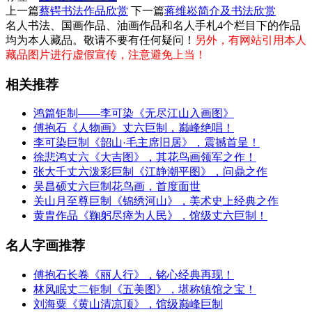
上一篇
蔡锷书法作品欣赏
下一篇
蒋维崧简介及书法欣赏
名人书法、国画作品、油画作品和名人手札4个栏目下的作品
均为本人藏品。敬请不要有任何疑问！
另外，有网站引用本人
藏品图片进行虚假宣传，注意避免上当！
相关推荐
‌鸿篇钜制——李可染《无尽江山入画图》
傅抱石《人物画》丈六巨制，巅峰绝唱！
李可染巨制《韶山·毛主席旧居》，震撼首呈！
徐悲鸿丈六《大吉图》，其花鸟画领军之作！
张大千丈六泼彩巨制《江静潮平图》，问鼎之作
吴昌硕丈六巨制花鸟画，首度面世
关山月至尊巨制《锦绣河山》，美术史上经典之作
黄胄作品《鞠躬尽瘁为人民》，馆级丈六巨制！
名人字画推荐
傅抱石长卷《丽人行》，铭心经典再现！
林风眠丈二钜制《五美图》，堪称镇馆之宝！
刘海粟《黄山清凉顶》，馆级巅峰巨制