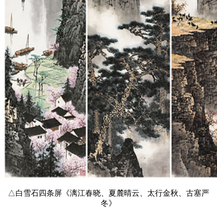
△白雪石四条屏《漓江春晓、夏麓晴云、太行金秋、古塞严
冬》