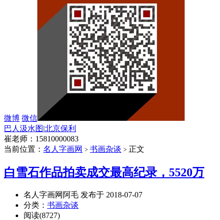
微博
微信
巴人汲水图
|
北京保利
崔老师：15810000083
当前位置：
名人字画网
书画杂谈
正文
>
>
白雪石作品拍卖成交最高纪录，5520万
名人字画网阿毛 发布于 2018-07-07
分类：
书画杂谈
阅读(8727)