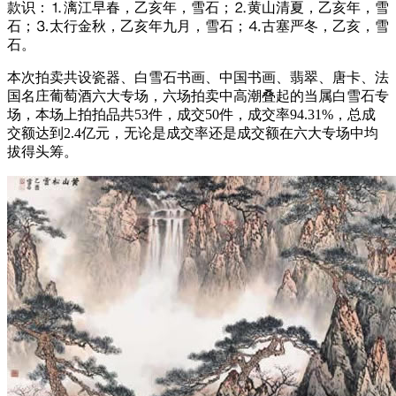
款识：⒈漓江早春，乙亥年，雪石；⒉黄山清夏，乙亥年，雪
石；⒊太行金秋，乙亥年九月，雪石；⒋古塞严冬，乙亥，雪
石。
本次拍卖共设瓷器、白雪石书画、中国书画、翡翠、唐卡、法
国名庄葡萄酒六大专场，六场拍卖中高潮叠起的当属白雪石专
场，本场上拍拍品共53件，成交50件，成交率94.31%，总成
交额达到2.4亿元，无论是成交率还是成交额在六大专场中均
拔得头筹。