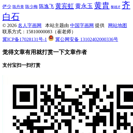
齐
黄胄
黄宾虹
黄永玉
陈逸飞
俨少
陈少梅
陈丹青
黎雄才
白石
© 2026
名人字画网
本站主题由
中国字画网
提供
网站地图
联系方式：15810000083（崔老师）
冀ICP备17028131号-1
冀公网安备 13102402000336号
觉得文章有用就打赏一下文章作者
支付宝扫一扫打赏