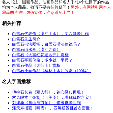
名人书法、国画作品、油画作品和名人手札4个栏目下的作品
均为本人藏品。敬请不要有任何疑问！
另外，有网站引用本人
藏品图片进行虚假宣传，注意避免上当！
相关推荐
白雪石代表作《漓江山水》，丈六颠峰巨作
白雪石先生简介
白雪石书法图赏，白雪石书法值钱吗？
白雪石山水画《漓江之春》
白雪石《大寨红花遍地开》赏析
白雪石字画价格，多少钱一平尺？
白雪石作品《太行山》赏析
白雪石绘画作品《桂林山水》欣赏（100幅）
名人字画推荐
傅抱石长卷《丽人行》，铭心经典再现！
林风眠丈二钜制《五美图》，堪称镇馆之宝！
刘海粟《黄山清凉顶》，馆级巅峰巨制
潘天寿指画《晴霞》， 四屏通景且首次面世！