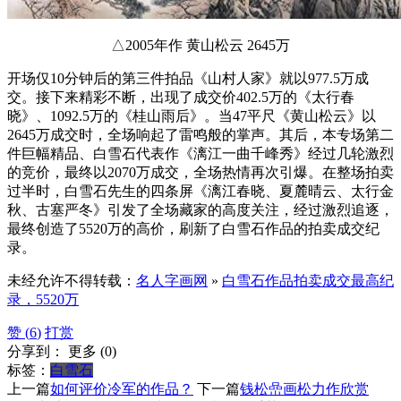
△2005年作 黄山松云 2645万
开场仅10分钟后的第三件拍品《山村人家》就以977.5万成
交。接下来精彩不断，出现了成交价402.5万的《太行春
晓》、1092.5万的《桂山雨后》。当47平尺《黄山松云》以
2645万成交时，全场响起了雷鸣般的掌声。其后，本专场第二
件巨幅精品、白雪石代表作《漓江一曲千峰秀》经过几轮激烈
的竞价，最终以2070万成交，全场热情再次引爆。在整场拍卖
过半时，白雪石先生的四条屏《漓江春晓、夏麓晴云、太行金
秋、古塞严冬》引发了全场藏家的高度关注，经过激烈追逐，
最终创造了5520万的高价，刷新了白雪石作品的拍卖成交纪
录。
未经允许不得转载：
名人字画网
»
白雪石作品拍卖成交最高纪
录，5520万
赞 (
6
)
打赏
分享到：
更多
(
0
)
标签：
白雪石
上一篇
如何评价冷军的作品？
下一篇
钱松嵒画松力作欣赏