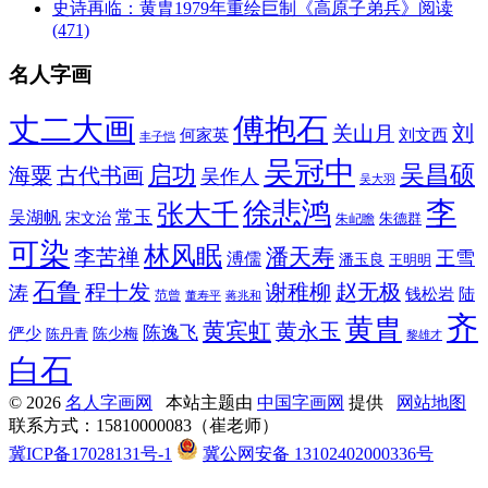
史诗再临：黄胄1979年重绘巨制《高原子弟兵》
阅读
(471)
名人字画
丈二大画
傅抱石
刘
关山月
何家英
刘文西
丰子恺
吴冠中
吴昌硕
启功
海粟
古代书画
吴作人
吴大羽
李
徐悲鸿
张大千
常玉
吴湖帆
宋文治
朱德群
朱屺瞻
可染
林风眠
潘天寿
李苦禅
王雪
溥儒
潘玉良
王明明
石鲁
程十发
赵无极
谢稚柳
涛
钱松岩
陆
范曾
董寿平
蒋兆和
齐
黄胄
黄宾虹
黄永玉
陈逸飞
俨少
陈少梅
陈丹青
黎雄才
白石
© 2026
名人字画网
本站主题由
中国字画网
提供
网站地图
联系方式：15810000083（崔老师）
冀ICP备17028131号-1
冀公网安备 13102402000336号