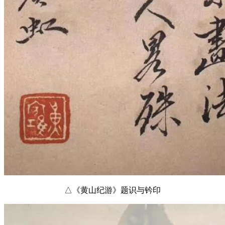
△《黄山纪游》题识与钤印