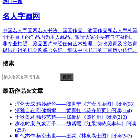
热门主题
名人字画网
中国名人字画网名人书法、国画作品、油画作品和名人手札等
4个栏目下的作品均为本人藏品。敬请大家不要有任何疑问。
非专业拍照，藏品图片未经任何艺术处理。为收藏家及鉴赏家
提供难得的机会购藏心头好，细味中国书画的丰富历史传统。
搜索
最新作品&文章
浑然天成 精妙绝伦——郎世宁《方壶胜境图》
阅读(98)
清雅自在 刚健婀娜——黄宾虹《花卉册页》
阅读(164)
千秋墨君 独步艺苑——郑板桥《墨竹册》
阅读(213)
岁稔时康 气象万千——魏紫熙《红果满畴庆丰年》
阅读
(253)
旷代杰作 横空出世——王蒙《林泉高士图》
阅读(347)