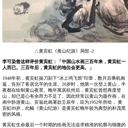
△黄宾虹《黄山纪游》局部 -2
李可染曾这样评价黄宾虹：「中国山水画三百年来，黄宾虹一
人而已。三百年后，黄宾虹的地位会更高。」
1948年初，黄宾虹操刀刻下“冰上鸿飞馆”印章，数月后乘机南
返，告别了客居北平的生涯。20岁时，他第一次登上黄山，半
夜都在绘制黄山夜景。晚年寓居杭州后，黄宾虹曾想再度登
山，却已是心有余而力不足了。因此经常以黄山为题作画，在
画中卧游黄山。宾翁此画署款壬辰年，应为1952年所绘， 黄
宾虹89岁，此幅《黄山纪游》是黄宾虹晚年较为典型的朴茂黑
密的风格。
黄宾虹生命最后一个时期的绘画无法追求精准的轮廓与细微的