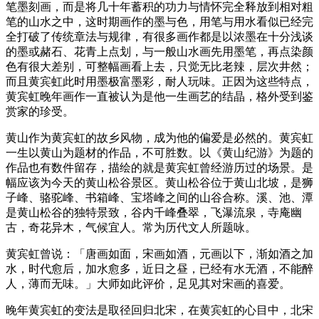
笔墨刻画，而是将几十年蓄积的功力与情怀完全释放到相对粗
笔的山水之中，这时期画作的墨与色，用笔与用水看似已经完
全打破了传统章法与规律，有很多画作都是以浓墨在十分浅谈
的墨或赭石、花青上点划，与一般山水画先用墨笔，再点染颜
色有很大差别，可整幅画看上去，只觉无比老辣，层次井然；
而且黄宾虹此时用墨极富墨彩，耐人玩味。正因为这些特点，
黄宾虹晚年画作一直被认为是他一生画艺的结晶，格外受到鉴
赏家的珍受。
黄山作为黄宾虹的故乡风物，成为他的偏爱是必然的。黄宾虹
一生以黄山为题材的作品，不可胜数。以《黄山纪游》为题的
作品也有数件留存，描绘的就是黄宾虹曾经游历过的场景。是
幅应该为今天的黄山松谷景区。黄山松谷位于黄山北坡，是狮
子峰、骆驼峰、书箱峰、宝塔峰之间的山谷合称。溪、池、潭
是黄山松谷的独特景致，谷内千峰叠翠，飞瀑流泉，寺庵幽
古，奇花异木，气候宜人。常为历代文人所题咏。
黄宾虹曾说：「唐画如面，宋画如酒，元画以下，渐如酒之加
水，时代愈后，加水愈多，近日之昼，已经有水无酒，不能醉
人，薄而无味。」大师如此评价，足见其对宋画的喜爱。
晚年黄宾虹的变法是取径回归北宋，在黄宾虹的心目中，北宋