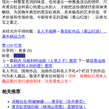
现出一种繁复苍润的味道，也传递出一种雅逸淡泊的情怀。只
有黄宾虹这样真心热爱山水的人，才能把这份感情抒发得淋漓
畅快。为其晚年典型的黑宾虹画风，具有极高的艺术价值、学
术价值和市场价值。今能有幸见到是幅《黄山纪游》，识者当
宝之重之。
未经允许不得转载：
名人字画网
»
黄宾虹作品《黄山纪游》，
暮年精品力作
赞 (
19
)
打赏
分享到：
更多
(
0
)
标签：
黄宾虹
上一篇
勒内·马格利特油画《人类之子》图赏
下一篇
提香油画
《天上的爱和人间的爱》图赏
名人书法、国画作品、油画作品和名人手札4个栏目下的作品
均为本人藏品。敬请不要有任何疑问！
另外，有网站引用本人
藏品图片进行虚假宣传，注意避免上当！
相关推荐
清雅自在 刚健婀娜——黄宾虹《花卉册页》
黄宾虹馆级巨献《镜湖山景图》,震撼登场！