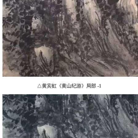
△黄宾虹《黄山纪游》局部 -1