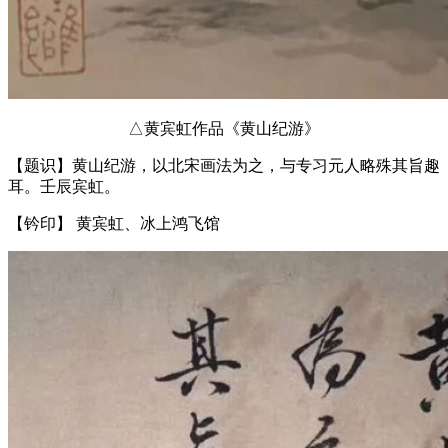
△黄宾虹作品《黄山纪游》
【题识】黄山纪游，以北宋画法为之，与专习元人略殊其旨趣
耳。壬辰宾虹。
【钤印】 黄宾虹、冰上鸿飞馆