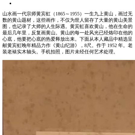
山水画一代宗师黄宾虹（1865～1955）一生九上黄山，画过无
数的黄山题材，这些画作，不仅为世人留存了大量的黄山美景
图，也记录了大师的人生际遇。黄宾虹喜欢黄山，他在生命的
最后几年里，反复画黄山。黄山的每一处风光已经烙印在他的
心底，他要把心底的热爱释放出来。下面从本人藏品中精选呈
献黄宾虹晚年精品力作《黄山纪游》，8尺。作于 1952 年。老
装老裱实木轴头。手机拍照，图片未经任何艺术处理。