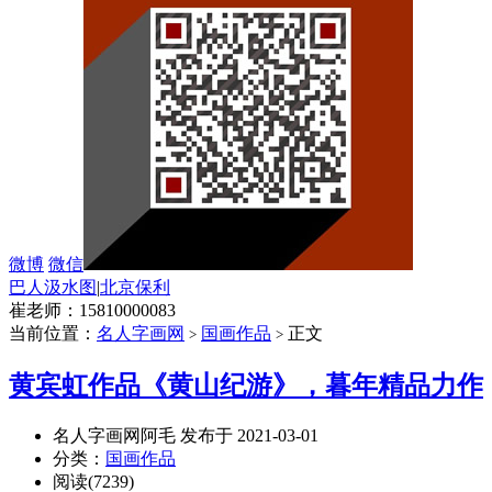
微博
微信
巴人汲水图
|
北京保利
崔老师：15810000083
当前位置：
名人字画网
国画作品
正文
>
>
黄宾虹作品《黄山纪游》，暮年精品力作
名人字画网阿毛 发布于 2021-03-01
分类：
国画作品
阅读(7239)