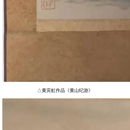
△黄宾虹作品《黄山纪游》