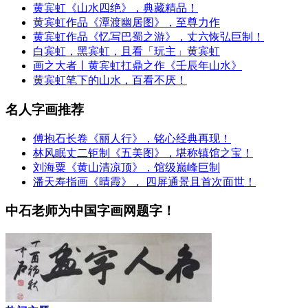
黄宾虹《山水四绝》，典藏精品！
黄宾虹作品《潭渡幽居图》，至尊力作
黄宾虹作品《忆写巴蜀之游》，丈六恢弘巨制！
白宾虹，黑宾虹，且看「玩主」黄宾虹
画之大者丨黄宾虹扛鼎之作《壬辰年山水》
黄宾虹笔下的山水，百看不厌！
名人字画推荐
傅抱石长卷《丽人行》，铭心经典再现！
林风眠丈二钜制《五美图》，堪称镇馆之宝！
刘海粟《黄山清凉顶》，馆级巅峰巨制
潘天寿指画《晴霞》， 四屏通景且首次面世！
中石老师为中国字画网题字！