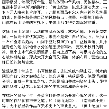
画学极盛，笔墨浑厚华滋，最能体现中华风物，民族精神。正
像画中题识中所说的那样：「黄山纪游，以北宋画法为之，与
专习元人略殊其旨趣耳。」此幅画面虽有宋人内涵神韵及笔墨
韵味，但墨色却是他自己的风格特点，焦墨、积墨施于峰头，
山体在远山淡墨的衬托下，主体山形显得更加沉雄厚重。
这幅《黄山纪游》远观前景乱石纵横，林木葱郁。下有茅屋数
间，一位高士在伏案冥思，未尝不是先生自己的写照。至后山
土石相叠渐磊渐高，山间平整处有庙宇山门，益显幽邃。几抹
黛青色的远山以饱含水分的笔墨没骨写出，更映出秋日的明
净。整个山水气象俊朗整肃，横向上虚下实，与纵向古松的左
右欹斜相结合，形成大开大合而又混融一体的布局，营造出山
静日长的悠然古意。
近观笔墨非常连贯，书写性极强，先以笔线勾勒山石、树木的
阴阳向背，随之皴擦点染，综合运用，错落层叠，笔墨浑融而
分明，形成一片氤氲之气，尤其是后山整体积染的山头，显得
浑厚华滋，彰显出五笔七墨的丰富细腻和语言美感。
在杭州的最后七年，是黄宾虹创作最为开放心魄的时期。这一
时期的作品多有神来之笔，如《黄山汤口》、《南高峰小景》
等，无不彰显著作品在美术史上的重要意义。《黄山纪游》呈