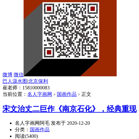
微博
微信
巴人汲水图
|
北京保利
崔老师：15810000083
当前位置：
名人字画网
国画作品
正文
>
>
宋文治丈二巨作《南京石化》，经典重现
名人字画网阿毛 发布于 2020-12-20
分类：
国画作品
阅读(5400)