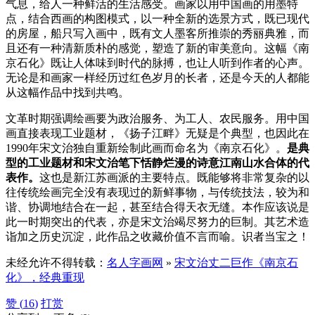
气息，给人一种鲜活的生活感受。画家以用中国画的用墨特
点，结合西画的构图模式，以一种全新的选景方式，既已现代
的房屋，船只写入画中，既有文人墨客所推崇的秀丽典雅，而
且还有一种清新质朴的感觉，塑造了新的审美意向。这幅《南
京石化》既让人体味到时代的脉搏，也让人听到作者的心声。
无论是和画家一样经历过红色岁月的长者，还是今天的人都能
从这幅作品中找到共鸣。
文革时期强调绘画要为政治服务、为工人、农民服务。用中国
画直接表现工业题材，《扬子江畔》无疑是个典型，也因此在
1990年宋文治独自重新绘制此画而命名为《南京石化》。
是典
型的工业题材和宋文治笔下恬静烂漫的诗意江南山水合体的代
表作。
这也是新江苏画派的主要特点。既能够将非常复杂的以
往传统绘画完全没有表现过的新鲜事物，与传统技法，较为和
谐、协调地结合在一起，甚至结合得天衣无缝。本作应该说是
此一时期突出的代表，亦是宋文治竭尽努力的巨制。其艺术造
诣加之历史沉淀，此作品之收藏价值不言而喻。识者当宝之！
未经允许不得转载：
名人字画网
»
宋文治丈二巨作《南京石
化》，经典重现
赞 (
16
)
打赏