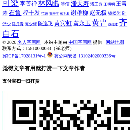
可染
林风眠
潘天寿
李苦禅
王雪
溥儒
潘玉良
王明明
石鲁
程十发
赵无极
谢稚柳
涛
钱松岩
陆
范曾
董寿平
蒋兆和
齐
黄胄
黄宾虹
黄永玉
陈逸飞
俨少
陈少梅
陈丹青
黎雄才
白石
© 2026
名人字画网
本站主题由
中国字画网
提供
网站地图
联系方式：15810000083（崔老师）
冀ICP备17028131号-1
冀公网安备 13102402000336号
觉得文章有用就打赏一下文章作者
支付宝扫一扫打赏