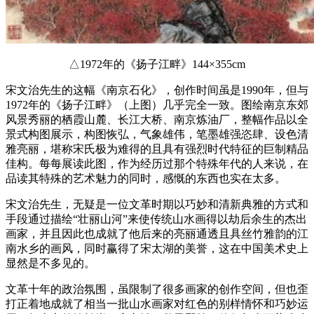
△1972年的《扬子江畔》144×355cm
宋文治先生的这幅《南京石化》，创作时间虽是1990年，但与
1972年的《扬子江畔》（上图）几乎完全一致。图绘南京东郊
风景秀丽的栖霞山麓、长江大桥、南京炼油厂，整幅作品以全
景式构图展示，构图恢弘，气象雄伟，笔墨雄强恣肆、设色清
雅亮丽，堪称宋氏极为难得的且具有强烈时代特征的巨制精品
佳构。每每展读此图，作为经历过那个特殊年代的人来说，在
品读其特殊的艺术魅力的同时，感慨的东西也实在太多。
宋文治先生，无疑是一位文革时期以巧妙和清新典雅的方式和
手段通过描绘“壮丽山河”来使传统山水画得以劫后余生的杰出
画家，并且因此也成就了他后来的亮丽通透且具丝竹雅韵的江
南水乡的画风，同时赢得了宋太湖的美誉，这在中国美术史上
显然是不多见的。
文革十年的政治氛围，虽限制了很多画家的创作空间，但也歪
打正着地成就了相当一批山水画家对红色的别样情怀和巧妙运