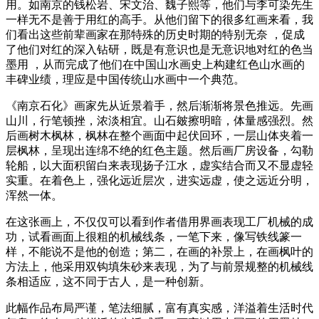
用。如南京的钱松岩、宋文治、魏子熙等，他们与李可染先生
一样无不是善于用红的高手。从他们留下的很多红画来看，我
们看出这些前辈画家在那特殊的历史时期的特别无奈 ，促成
了他们对红的深入钻研，既是有意识也是无意识地对红的色当
墨用 ，从而完成了他们在中国山水画史上构建红色山水画的
丰碑业绩，理应是中国传统山水画中一个典范。
《南京石化》画家先从近景着手，然后渐渐将景色推远。先画
山川，行笔顿挫，浓淡相宜。山石皴擦明暗，体量感强烈。然
后画树木枫林，枫林在整个画面中起伏回环，一层山体夹着一
层枫林，呈现出连绵不绝的红色主题。然后画厂房设备，勾勒
轮船，以大面积留白来表现扬子江水，虚实结合而又不显虚轻
实重。在着色上，强化远近层次，进实远虚，使之远近分明，
浑然一体。
在这张画上，不仅仅可以看到作者借用界画表现工厂机械的成
功，试看画面上很粗的机械线条，一笔下来，像写铁线篆一
样，不能说不是他的创造；第二，在画的补景上，在画枫叶的
方法上，他采用双钩填朱砂来表现，为了与前景规整的机械线
条相适应，这不同于古人，是一种创新。
此幅作品布局严谨，笔法细腻，富有真实感，洋溢着生活时代