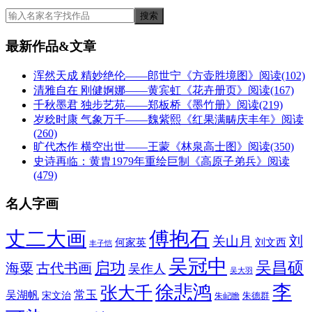
最新作品&文章
浑然天成 精妙绝伦——郎世宁《方壶胜境图》
阅读(102)
清雅自在 刚健婀娜——黄宾虹《花卉册页》
阅读(167)
千秋墨君 独步艺苑——郑板桥《墨竹册》
阅读(219)
岁稔时康 气象万千——魏紫熙《红果满畴庆丰年》
阅读
(260)
旷代杰作 横空出世——王蒙《林泉高士图》
阅读(350)
史诗再临：黄胄1979年重绘巨制《高原子弟兵》
阅读
(479)
名人字画
丈二大画
傅抱石
刘
关山月
何家英
刘文西
丰子恺
吴冠中
吴昌硕
启功
海粟
古代书画
吴作人
吴大羽
李
徐悲鸿
张大千
常玉
吴湖帆
宋文治
朱德群
朱屺瞻