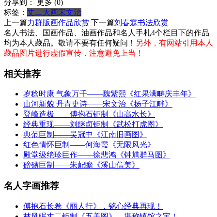
分享到：
更多
(
0
)
标签：
丈二大画
宋文治
上一篇
力群版画作品欣赏
下一篇
刘春霖书法欣赏
名人书法、国画作品、油画作品和名人手札4个栏目下的作品
均为本人藏品。敬请不要有任何疑问！
另外，有网站引用本人
藏品图片进行虚假宣传，注意避免上当！
相关推荐
岁稔时康 气象万千——魏紫熙《红果满畴庆丰年》
山河新貌 丹青史诗——宋文治《扬子江畔》
‌登峰造极——傅抱石钜制《山高水长》
经典重现——刘继卣钜制《武松打虎图》
典范巨制——吴冠中《江南旧画图》
红色情怀巨制——何海霞《无限风光》
殿堂级绝珍巨作——徐悲鸿《钟馗群马图》
磅礴巨制——朱屺瞻《溪山信美》
名人字画推荐
傅抱石长卷《丽人行》，铭心经典再现！
林风眠丈二钜制《五美图》，堪称镇馆之宝！