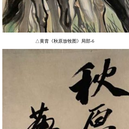
△黄胄《秋原放牧图》局部-6