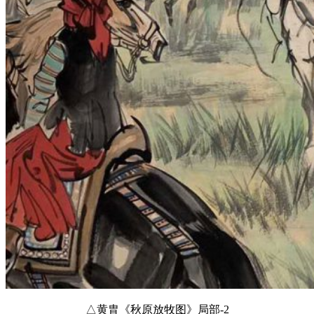
△黄胄《秋原放牧图》局部-2