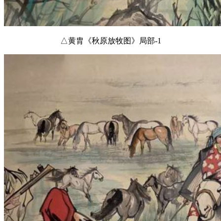
△黄胄《秋原放牧图》局部-1