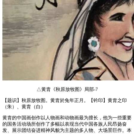
△黄胄《秋原放牧图》局部-7
【题识】秋原放牧图。黄胄於兔年正月。【钤印】黄胄之印
（朱）、黄胄（白）
黄胄的中国画创作以人物画和动物画最为擅长，他为一些重要
的国务活动场所创作了多幅以表现当代中国各族人民昂扬奋
发、展示团结奋进精神风貌为主题的多人物、大场景巨作。本