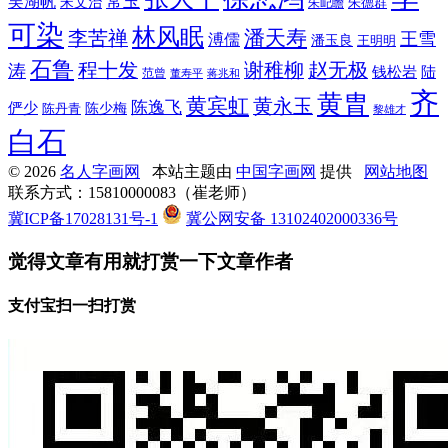
常玉
吴湖帆
宋文治
朱德群
朱屺瞻
可染
林风眠
潘天寿
李苦禅
王雪
溥儒
潘玉良
王明明
石鲁
程十发
赵无极
谢稚柳
涛
钱松岩
陆
范曾
董寿平
蒋兆和
齐
黄胄
黄宾虹
黄永玉
陈逸飞
俨少
陈少梅
陈丹青
黎雄才
白石
© 2026
名人字画网
本站主题由
中国字画网
提供
网站地图
联系方式：15810000083（崔老师）
冀ICP备17028131号-1
冀公网安备 13102402000336号
觉得文章有用就打赏一下文章作者
支付宝扫一扫打赏