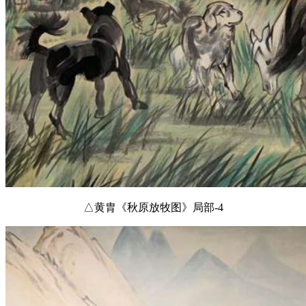
△黄胄《秋原放牧图》局部-4