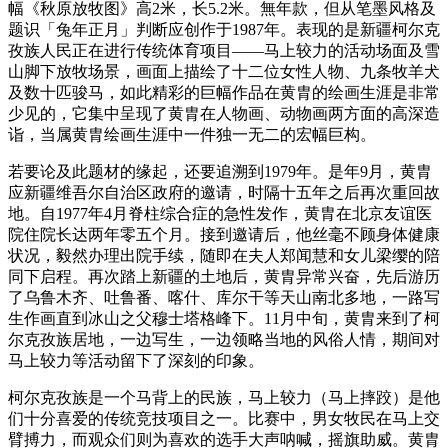
幅《秋原放牧图》高2米，长5.2米。無年款，但从笔墨风格及
题识「兔年正月」判断应创作于1987年。表现的是新疆柯尔克
孜族人民正在进行传统体育项目——马上较力的活动场面及雪
山脚下放牧场景，画面上描绘了十二位女性人物、九条牧羊犬
及数十匹骏马，如此精彩的巨幅作品在黄胄的绘画生涯是非常
少见的，它集中呈现了黄胄在人物画、动物画两方面的高深造
诣，当属黄胄绘画生涯中一件独一无二的宏幅巨构。
若要论及此题材的缘起，还要追溯到1979年。是年9月，黄胄
应新疆维吾尔自治区政府的邀请，时隔十五年之后再次重回故
地。自1977年4月脊柱综合症的急性发作，黄胄在北京友谊医
院住院长达两年零五个月。接到邀请后，他丝毫不顾身体健康
状况，毅然办理出院手续，随即在夫人郑闻慧和女儿梁缨的陪
同下启程。再次踏上新疆的土地后，黄胄异常兴奋，先后游历
了乌鲁木齐、吐鲁番、喀什、库尔干等天山南北多地，一路写
生作画直到冰山之父穆士塔格峰下。11月中旬，黄胄来到了柯
尔克孜族居地，一边写生，一边领略当地的风俗人情，期间对
马上较力等活动留下了深刻的印象。
柯尔克孜族是一个马背上的民族，马上较力（马上摔跤）是他
们十分喜爱的传统竞技项目之一。比赛中，男女牧民在马上交
臂搏力，而观众们则为喜欢的选手大声呐喊，摇旗助威。黄胄