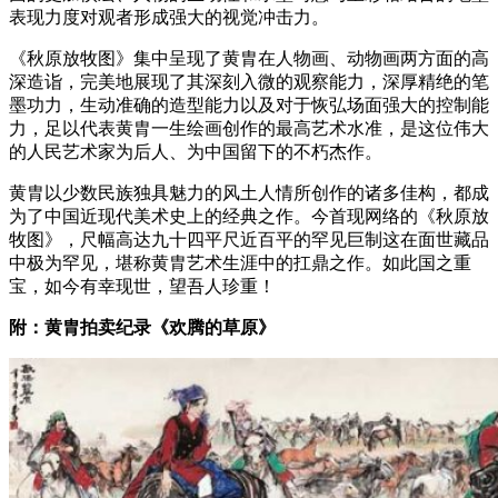
表现力度对观者形成强大的视觉冲击力。
《秋原放牧图》集中呈现了黄胄在人物画、动物画两方面的高
深造诣，完美地展现了其深刻入微的观察能力，深厚精绝的笔
墨功力，生动准确的造型能力以及对于恢弘场面强大的控制能
力，足以代表黄胄一生绘画创作的最高艺术水准，是这位伟大
的人民艺术家为后人、为中国留下的不朽杰作。
黄胄以少数民族独具魅力的风土人情所创作的诸多佳构，都成
为了中国近现代美术史上的经典之作。今首现网络的《秋原放
牧图》，尺幅高达九十四平尺近百平的罕见巨制这在面世藏品
中极为罕见，堪称黄胄艺术生涯中的扛鼎之作。如此国之重
宝，如今有幸现世，望吾人珍重！
附：黄胄拍卖纪录《欢腾的草原》