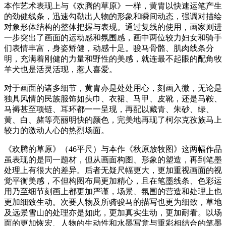
本作艺术表现上与《欢腾的草原》一样，黄胄以快速运笔产生
的劲健线条，迅速勾勒出人物的形象和瞬间动态，强调对描绘
对象形体结构的整体把握与表现。通过复线的使用，画家则进
一步突出了画面的运动感和氛围感，画中两位较力妇女和骑手
们表情丰富，身姿矫健，动感十足。骏马骨骼、肌肉线条分
明，充满着刚健的力量和野性的美感，就连最不起眼的配角牧
羊犬也是活灵活现，惹人喜爱。
对于画面的诸多细节，黄胄亦是处处用心，刻画入微，无论是
独具风情的民族服饰如头巾、衣裙、马甲、皮靴，还是马鞍、
马褥甚至项链、耳环都一一呈现，再配以藏青、朱砂、绿、
黄、白、赭等亮丽明快的颜色，完美地再现了柯尔克孜族马上
较力的激动人心的热烈场面。
《欢腾的草原》（46平尺）与本作《秋原放牧图》这两幅作品
虽表现的是同一题材，但从画面构图、形象的塑造，再到笔墨
处理上有很大的差异。后者无疑尺幅更大，更加重视画面的视
觉平衡美感，不但构图布局更加精心，且在笔墨线条、色彩运
用乃至细节刻画上都更加严谨，场景、氛围的营造和处理上也
更加细致生动。次要人物及所骑骏马的描写也更为细致，草地
及远景雪山的处理亦是如此，更加真实生动，更加耐看。以场
面的更加恢宏、人物的生动性和水墨写意与重彩相结合的笔墨