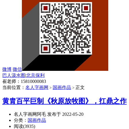
微博
微信
巴人汲水图
|
北京保利
崔老师：15810000083
当前位置：
名人字画网
国画作品
正文
>
>
黄胄百平巨制《秋原放牧图》，扛鼎之作
名人字画网阿毛 发布于 2022-05-20
分类：
国画作品
阅读(3935)