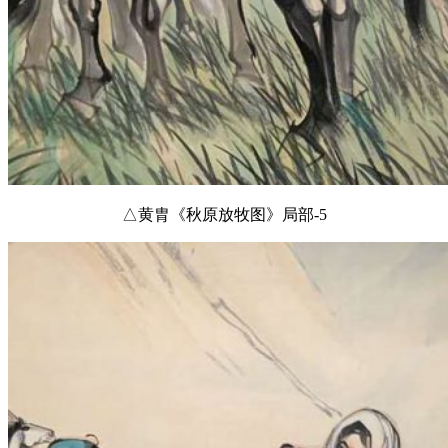
△黄胄《秋原放牧图》局部-5