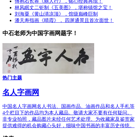
傅抱石长卷《丽人行》，铭心经典再现！
林风眠丈二钜制《五美图》，堪称镇馆之宝！
刘海粟《黄山清凉顶》，馆级巅峰巨制
潘天寿指画《晴霞》， 四屏通景且首次面世！
中石老师为中国字画网题字！
热门主题
名人字画网
中国名人字画网名人书法、国画作品、油画作品和名人手札等
4个栏目下的作品均为本人藏品。敬请大家不要有任何疑问。
非专业拍照，藏品图片未经任何艺术处理。为收藏家及鉴赏家
提供难得的机会购藏心头好，细味中国书画的丰富历史传统。