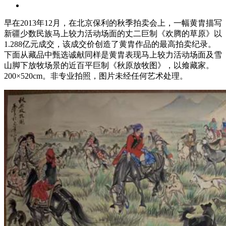
早在2013年12月，在北京保利的秋季拍卖会上，一幅黄胄描写
新疆少数民族马上较力活动场面的丈二巨制《欢腾的草原》以
1.288亿元成交，该成交价创造了黄胄作品的最高拍卖纪录。
下面从藏品中甄选诚献同样是黄胄表现马上较力活动场面及雪
山脚下放牧场景的近百平巨制《秋原放牧图》，以飨藏家。
200×520cm。非专业拍照，图片未经任何艺术处理。