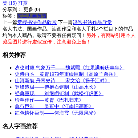
赞 (
15
)
打赏
分享到：
更多
(
0
)
标签：
丈二大画
黄胄
上一篇
章梫书法作品欣赏
下一篇
冯煦书法作品欣赏
名人书法、国画作品、油画作品和名人手札4个栏目下的作品
均为本人藏品。敬请不要有任何疑问！
另外，有网站引用本人
藏品图片进行虚假宣传，注意避免上当！
相关推荐
岁稔时康 气象万千——魏紫熙《红果满畴庆丰年》
史诗再临：黄胄1979年重绘巨制《高原子弟兵》
山河新貌 丹青史诗——宋文治《扬子江畔》
‌登峰造极——傅抱石钜制《山高水长》
经典重现——刘继卣钜制《武松打虎图》
珍罕佳作——黄胄《巴扎归来》
典范巨制——吴冠中《江南旧画图》
红色情怀巨制——何海霞《无限风光》
名人字画推荐