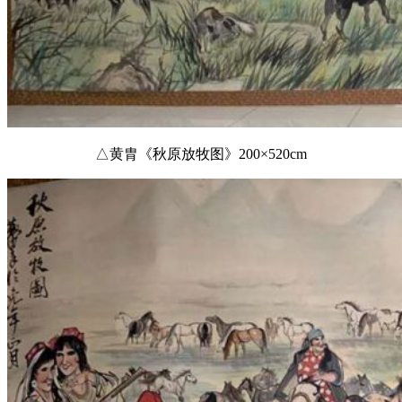
△黄胄《秋原放牧图》200×520cm