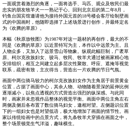
一面观赏着激烈的角逐，一面将选手、马匹、观众及牧民们最
忠实的朋友牧羊犬一一熟记于心。回到北京后的第二年8月，
钓鱼台国宾馆邀请他为接待外国元首的18号楼会客厅绘制壁画
式的中国画时，他随即选择了上述场景迸行创作，并最终定名
为《欢腾的草原》。
本幅《秋原放牧图》为1987年对这一题材的再创作，最大的不
同是《欢腾的草原》以近景特写为主，本作以中远景为主。且
人物众多，又加入了远景雪山等物象。纵观此幅巨制，广袤草
原、柯尔克孜族妇女、骏马、牧民、牧羊犬通过被画家精心地
安排组织，相互之间建立起多层次性聚散、呼应、遮掩等视觉
联系，疏密有致，主次得当，营造出一片欢腾的节日气氛。
画面中两位骑马较力的柯尔克孜族妇女作为主角居于前景黄金
位置，占据了画面中心，其余人物、动物随着景深的延伸比例
逐渐减小，以焦点透视的方式营造出强烈的纵深感。与此同
时，画家并未忽视作品整体的视觉平衡。画面中两位主角左右
两侧及侧后各布置了数位骑马妇女，邀相对望。左侧题识位置
下的一组妇女也是对望低语，极大地增加了画面的情节性。画
家以传统绘画中的点景方式，将九条牧羊犬穿插在画面之中，
整个场景顿觉生气洋溢，趣味横生。