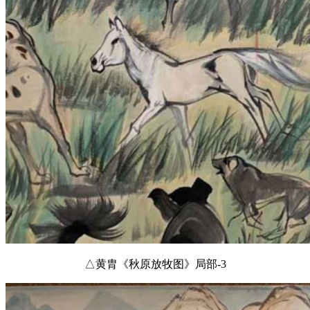
△黄胄《秋原放牧图》局部-3