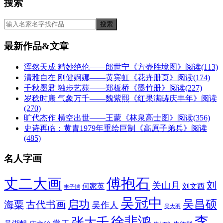
搜索
最新作品&文章
浑然天成 精妙绝伦——郎世宁《方壶胜境图》
阅读(113)
清雅自在 刚健婀娜——黄宾虹《花卉册页》
阅读(174)
千秋墨君 独步艺苑——郑板桥《墨竹册》
阅读(227)
岁稔时康 气象万千——魏紫熙《红果满畴庆丰年》
阅读
(270)
旷代杰作 横空出世——王蒙《林泉高士图》
阅读(356)
史诗再临：黄胄1979年重绘巨制《高原子弟兵》
阅读
(485)
名人字画
丈二大画
傅抱石
刘
关山月
何家英
刘文西
丰子恺
吴冠中
吴昌硕
启功
海粟
古代书画
吴作人
吴大羽
李
徐悲鸿
张大千