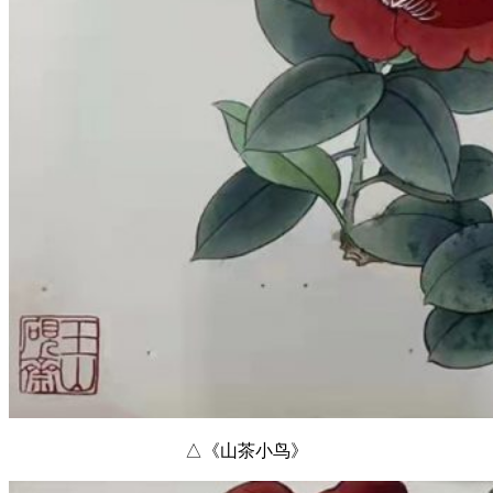
△《山茶小鸟》