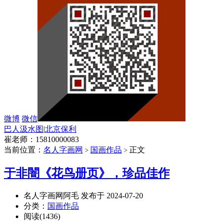
微博
微信
巴人汲水图
|
北京保利
崔老师：15810000083
当前位置：
名人字画网
国画作品
正文
>
>
于非闇《花鸟册页》，珍品佳作
名人字画网阿毛 发布于 2024-07-20
分类：
国画作品
阅读(1436)