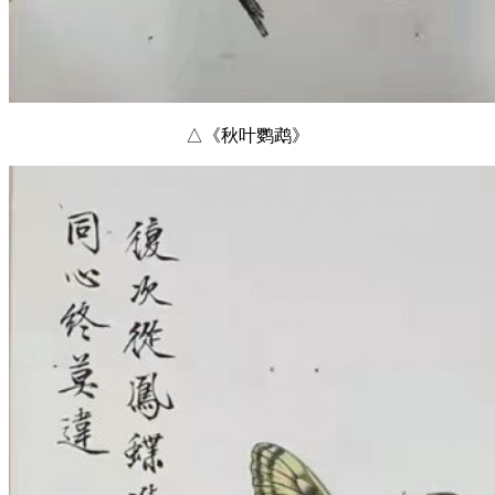
△《秋叶鹦鹉》