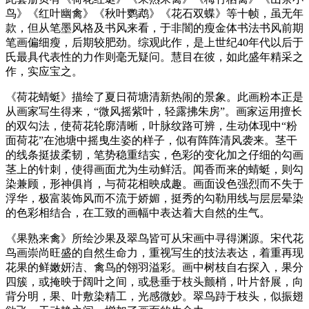
鸟》《红叶幽禽》《秋叶鹦鹉》《花石双蝶》等十帧，虽无年
款，但从笔墨风格及书风来看，于非闇的瘦金体书法书风前期
笔画偏细瘦，后期较肥劲。综观此作，是上世纪40年代以后于
氏最具代表性的力作则毫无疑问。慧目在彼，如此盛年精采之
作，实应宝之。
《荷花蜻蜓》描绘了夏日荷塘清新热闹的景象。此画粉本正是
从画家写生得来，“微风摇紫叶，轻露拂朱房”。画家运用擅长
的双勾法，使荷花轮廓清晰，叶脉纹路可辨，生动体现中“粉
面荷花”在池塘中摇曳生姿的样子，似有阵阵清风袭来。茎干
的线条挺拔柔韧，笔势稳重结实，色彩的变化加之仔细的勾画
茎上的针刺，使得画面尤为生动鲜活。闻香而来的蜻蜓，则勾
染兼顾，形神俱肖，与荷花相映成趣。画面设色强烈而不失于
浮华，极富装饰风而不流于娇媚，挺秀的勾勒用线与层层晕染
的色彩相结合，在工致的画幅中表达着大自然的生气。
《果熟来禽》所绘沙果及翠鸟皆可从宋画中寻得渊源。宋代花
鸟画崇尚旺盛的自然生命力，重视写生的技法表达，着重再现
花果的鲜嫩妍洁、禽鸟的翎羽溢彩。画中树枝自右探入，果分
四簇，或掩映于阔叶之间，或悬垂于枝头颤梢，叶片舒展，向
背分明，果、叶敷染精工，光感微妙。翠鸟跱于枝头，似振翅