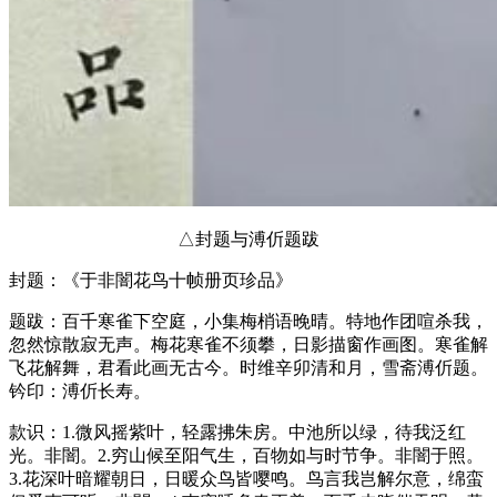
△封题与溥伒题跋
封题：《于非闇花鸟十帧册页珍品》
题跋：百千寒雀下空庭，小集梅梢语晚晴。特地作团喧杀我，
忽然惊散寂无声。梅花寒雀不须攀，日影描窗作画图。寒雀解
飞花解舞，君看此画无古今。时维辛卯清和月，雪斋溥伒题。
钤印：溥伒长寿。
款识：1.微风摇紫叶，轻露拂朱房。中池所以绿，待我泛红
光。非闇。2.穷山候至阳气生，百物如与时节争。非闇于照。
3.花深叶暗耀朝日，日暖众鸟皆嘤鸣。鸟言我岂解尔意，绵蛮