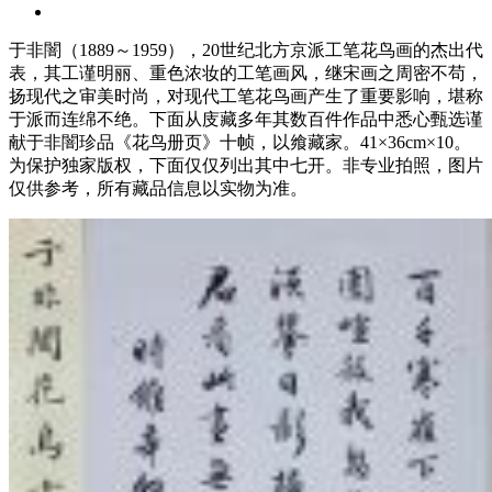
于非闇（1889～1959），20世纪北方京派工笔花鸟画的杰出代
表，其工谨明丽、重色浓妆的工笔画风，继宋画之周密不苟，
扬现代之审美时尚，对现代工笔花鸟画产生了重要影响，堪称
于派而连绵不绝。下面从庋藏多年其数百件作品中悉心甄选谨
献于非闇珍品《花鸟册页》十帧，以飨藏家。41×36cm×10。
为保护独家版权，下面仅仅列出其中七开。非专业拍照，图片
仅供参考，所有藏品信息以实物为准。