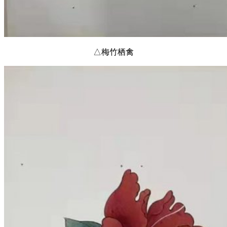
△梅竹栖禽