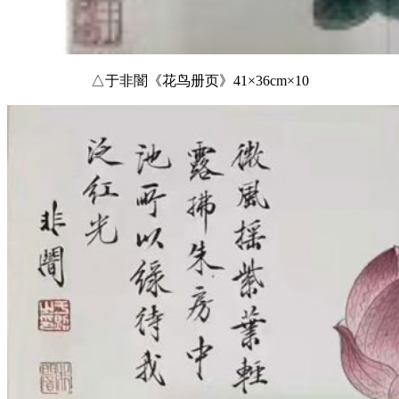
△于非闇《花鸟册页》41×36cm×10