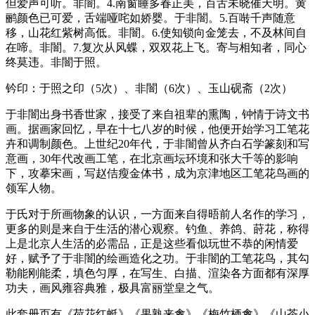
但爱声可听。非闇。4.南窗睡多春正美，百舌未晓催天明。黄
鹂颜色已可爱，舌端哑咤如娇婴。于非闇。5.百啭千声随意
移，山花红紫树高低。非闇。6.使知锁向金笼去，不及林间自
在啼。非闇。7.复次从风蝶，双双花上飞。寄与相知者，同心
终莫违。非闇于照。
钤印：于照之印（5次）、非闇（6次）、玉山砚斋（2次）
于非闇出身书香世家，接受了来自祖辈的熏陶，钟情于诗文书
画。据画家回忆，早在十七八岁的时候，他便开始学习工笔花
卉和调制颜色。上世纪20年代，于非闇曾从齐白石学篆刻和写
意画，30年代改画工笔，在北京画坛环境和张大千等的影响
下，攻摹宋画，写赵佶瘦金体书，成为京津地区工笔花鸟画的
领军人物。
于氏对于所画物象的认识，一方面来自得晤前人名作的学习，
更多的则是来自于生活的潜心观察。钓鱼、养鸽、莳花，称得
上是北京人生活的必需品，正是这些看似玩世不恭的闲情爱
好，赋予了于非闇的绘画造化之功。于非闇的工笔花鸟，其勾
勒能刚能柔，填色匀厚，在写生、白描、渲染各方面都有深厚
功夫，画风雍容典雅，极具富丽堂皇之气。
此套册页有《荷花红蜓》《果熟来禽》《梅竹栖禽》《山茶小