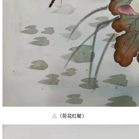
△《荷花红蜓》