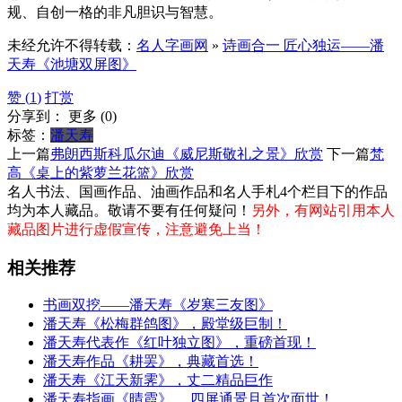
规、自创一格‌的非凡胆识与智慧。
未经允许不得转载：
名人字画网
»
诗画合一 匠心独运——潘
天寿《池塘双屏图》
赞 (
1
)
打赏
分享到：
更多
(
0
)
标签：
潘天寿
上一篇
弗朗西斯科瓜尔迪《威尼斯敬礼之景》欣赏
下一篇
梵
高《桌上的紫萝兰花篮》欣赏
名人书法、国画作品、油画作品和名人手札4个栏目下的作品
均为本人藏品。敬请不要有任何疑问！
另外，有网站引用本人
藏品图片进行虚假宣传，注意避免上当！
相关推荐
书画双挖——潘天寿《岁寒三友图》
潘天寿《松梅群鸽图》，殿堂级巨制！
潘天寿代表作《红叶独立图》，重磅首现！
潘天寿作品《耕罢》，典藏首选！
潘天寿《江天新霁》，丈二精品巨作
潘天寿指画《晴霞》， 四屏通景且首次面世！