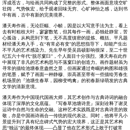
浑成苍古，与绘画共同构成了完整的形式。整体画面意境空旷
壮阔，气势恢宏，给予观者回味无穷、心旷神怡之感，达到书
中有画，古中有新的完美境界。
潘天寿作画，无论巨幅、小帧，因是以大写意手法为主，看上
去有时粗枝大叶，寥寥数笔，但其每作一画，必独处静室，苦
心孤诣，从构思到下笔，无不高度缜密的提炼、概括。平凡题
材经潘天寿入手，在“有常必有变”的思想指导下，却能产生出
不平凡的艺术感染力。先生早年受吴昌硕影响很深，至二十世
纪五六十年代“脱尽窠臼”，个人面目十分强烈。潘天寿在此作
中展现了非凡的艺术构思与不落窠臼的创造力‌。画作题材虽为
寻常的描绘池塘春意盎然之景‌，但画家通过奇崛的构图和雄强
的笔墨，赋予了画面一种‌静穆、崇高甚至带有一些描绘芳春生
机场景的『池塘生春草，园柳变鸣禽』的初春新绿萌发的古典
文学的清新意境。
潘天寿作为中国现代国画大师，其艺术创作与古典诗词的融合
体现了深厚的文化底蕴。『写春草池塘诗意』深刻诠释了谢灵
运诗中自然与生命的交融。这种艺术实践既是对古典诗意的致
敬，亦是中国画诗画合一传统的现代表达‌。同时，他将平凡小
景提升到了具有纪念碑式气势的宏大境界，这正是其艺术构
思“独运”的最终体现——凸显了他在艺术形式上敢于‌打破常