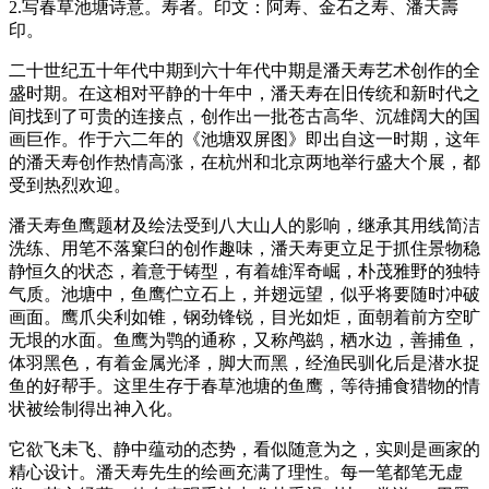
2.写春草池塘诗意。寿者。印文：阿寿、金石之寿、潘天壽
印。
二十世纪五十年代中期到六十年代中期是潘天寿艺术创作的全
盛时期。在这相对平静的十年中，潘天寿在旧传统和新时代之
间找到了可贵的连接点，创作出一批苍古高华、沉雄阔大的国
画巨作。作于六二年的《池塘双屏图》即出自这一时期，这年
的潘天寿创作热情高涨，在杭州和北京两地举行盛大个展，都
受到热烈欢迎。
潘天寿鱼鹰题材及绘法受到八大山人的影响，继承其用线简洁
洗练、用笔不落窠臼的创作趣味，潘天寿更立足于抓住景物稳
静恒久的状态，着意于铸型，有着雄浑奇崛，朴茂雅野的独特
气质。池塘中，鱼鹰伫立石上，并翅远望，似乎将要随时冲破
画面。鹰爪尖利如锥，钢劲锋锐，目光如炬，面朝着前方空旷
无垠的水面。鱼鹰为鹗的通称，又称鸬鹚，栖水边，善捕鱼，
体羽黑色，有着金属光泽，脚大而黑，经渔民驯化后是潜水捉
鱼的好帮手。这里生存于春草池塘的鱼鹰，等待捕食猎物的情
状被绘制得出神入化。
它欲飞未飞、静中蕴动的态势，看似随意为之，实则是画家的
精心设计。潘天寿先生的绘画充满了理性。每一笔都笔无虚