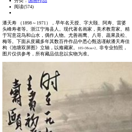
分类：
国画作品
阅读(574)
潘天寿 （1898～1971），早年名天授、字大颐、阿寿、雷婆
头峰寿者等。浙江宁海县人。现代著名画家，美术教育家。精
于写意花鸟和山水，偶作人物。尤善画鹰、八哥、蔬果及松、
梅等。下面从庋藏多年其数百件作品中悉心甄选谨献潘天寿佳
构《池塘双屏图》立轴，以飨藏家。
非专业拍照，
105×38cm×2。
图片仅供参考，所有藏品信息以实物为准。