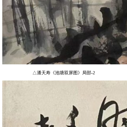
△潘天寿《池塘双屏图》局部-2