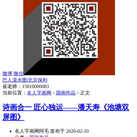
微博
微信
巴人汲水图
|
北京保利
崔老师：15810000083
当前位置：
名人字画网
国画作品
正文
>
>
诗画合一 匠心独运——潘天寿《池塘双
屏图》
名人字画网阿毛 发布于 2026-02-10