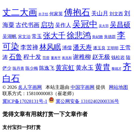
丈二大画
傅抱石
刘
关山月
何家英
刘文西
丰子恺
吴冠中
吴昌硕
启功
海粟
古代书画
吴作人
吴大羽
李
徐悲鸿
张大千
常玉
吴湖帆
宋文治
朱德群
朱屺瞻
可染
林风眠
潘天寿
李苦禅
王雪
溥儒
潘玉良
王明明
石鲁
程十发
赵无极
谢稚柳
涛
钱松岩
陆
范曾
董寿平
蒋兆和
齐
黄胄
黄宾虹
黄永玉
陈逸飞
俨少
陈少梅
陈丹青
黎雄才
白石
© 2026
名人字画网
本站主题由
中国字画网
提供
网站地图
联系方式：15810000083（崔老师）
冀ICP备17028131号-1
冀公网安备 13102402000336号
觉得文章有用就打赏一下文章作者
支付宝扫一扫打赏