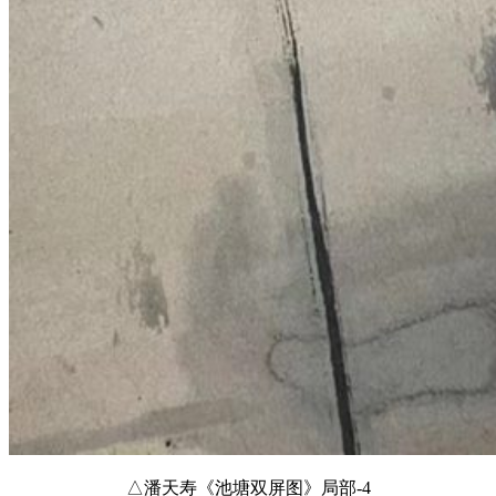
△潘天寿《池塘双屏图》局部-4