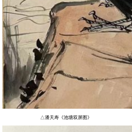
△潘天寿《池塘双屏图》