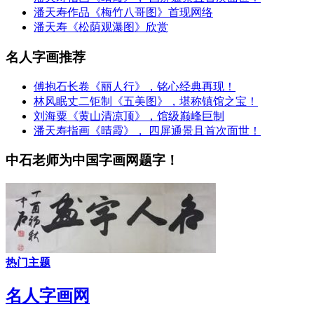
潘天寿作品《梅竹八哥图》首现网络
潘天寿《松荫观瀑图》欣赏
名人字画推荐
傅抱石长卷《丽人行》，铭心经典再现！
林风眠丈二钜制《五美图》，堪称镇馆之宝！
刘海粟《黄山清凉顶》，馆级巅峰巨制
潘天寿指画《晴霞》， 四屏通景且首次面世！
中石老师为中国字画网题字！
热门主题
名人字画网