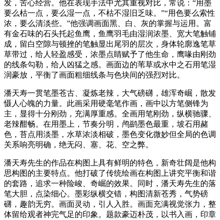
发，苦心经营。他在表现手法中尤其重视对比，常说：“用墨
要么枯一点，要么湿一点，不枯不湿旧乏味。”“用色要么索性
浓，要么清淡些。”他强调画面黑、白、灰的掌握与运用。富
有金石味的石头托起鱼鹰，鱼鹰羽毛由湿润浓墨、宽大笔触铺
成，留白空隙与顿挫的笔触显出尾羽的层次，身体轮廓逸笔草
草带过，给人轻盈感受，浓墨点睛赋予了他生命，鹰喙由刚劲
的线条勾勒，给人凶猛之感。画面边的苇草或水中之石用笔湿
润豪放，平衡了画面粗细线条与色块间的强烈对比。
潘天寿一贯笔墨苍古、凝炼老辣，大气磅礴，雄浑奇崛，散发
慑人心魄的力量。此画采用硬毫笔作画，画中以方笔侧锋为
主，显得十分刚劲，充满厚重感。全画用笔刚劲，纵横驰骤、
老辣酣畅。在用墨上，节奏分明，鸬鹚墨色最重，坡石用赭
色，苔点用淡墨，水草浓淡相破，墨色变化微妙但全局的色调
关系响亮明确，绝无闷、塞、花、空之弊。
潘天寿先生的作品在构图上具有鲜明的特色，新奇壮阔是他构
思构图的主要特点。他打破了传统绘画在构图上讲究平衡和谐
的套路，追求一种险峻、奇崛的效果。同时，潘天寿先生的落
笔大胆，点染细心。墨彩纵横交错，构图清新苍秀，气势磅
礴，趣韵无穷。画面灵动，引人入胜。画面充满视觉张力，整
体留给观者神完气足的印象。题款豪迈朴茂，以书入画，印章