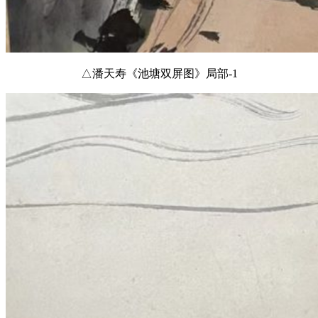
△潘天寿《池塘双屏图》局部-1