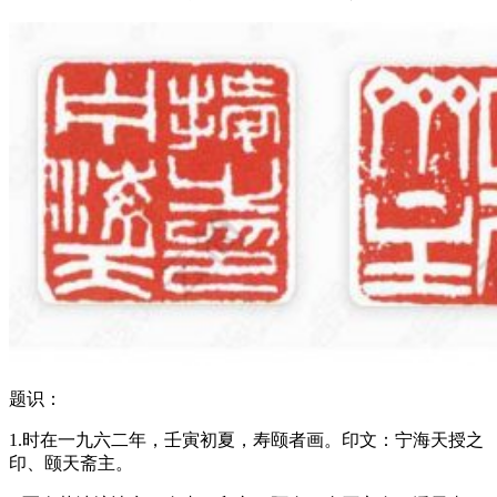
题识：
1.时在一九六二年，壬寅初夏，寿颐者画。印文：宁海天授之
印、颐天斋主。