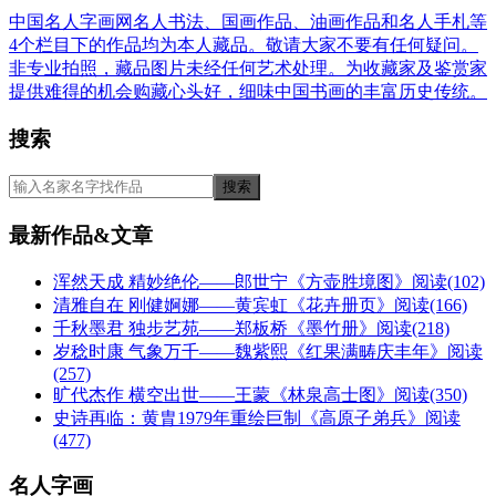
中国名人字画网名人书法、国画作品、油画作品和名人手札等
4个栏目下的作品均为本人藏品。敬请大家不要有任何疑问。
非专业拍照，藏品图片未经任何艺术处理。为收藏家及鉴赏家
提供难得的机会购藏心头好，细味中国书画的丰富历史传统。
搜索
最新作品&文章
浑然天成 精妙绝伦——郎世宁《方壶胜境图》
阅读(102)
清雅自在 刚健婀娜——黄宾虹《花卉册页》
阅读(166)
千秋墨君 独步艺苑——郑板桥《墨竹册》
阅读(218)
岁稔时康 气象万千——魏紫熙《红果满畴庆丰年》
阅读
(257)
旷代杰作 横空出世——王蒙《林泉高士图》
阅读(350)
史诗再临：黄胄1979年重绘巨制《高原子弟兵》
阅读
(477)
名人字画