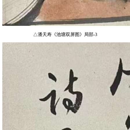
△潘天寿《池塘双屏图》局部-3