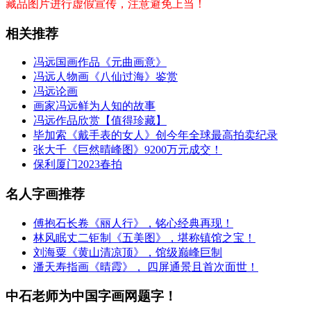
藏品图片进行虚假宣传，注意避免上当！
相关推荐
冯远国画作品《元曲画意》
冯远人物画《八仙过海》鉴赏
冯远论画
画家冯远鲜为人知的故事
冯远作品欣赏【值得珍藏】
毕加索《戴手表的女人》创今年全球最高拍卖纪录
张大千《巨然晴峰图》9200万元成交！
保利厦门2023春拍
名人字画推荐
傅抱石长卷《丽人行》，铭心经典再现！
林风眠丈二钜制《五美图》，堪称镇馆之宝！
刘海粟《黄山清凉顶》，馆级巅峰巨制
潘天寿指画《晴霞》， 四屏通景且首次面世！
中石老师为中国字画网题字！