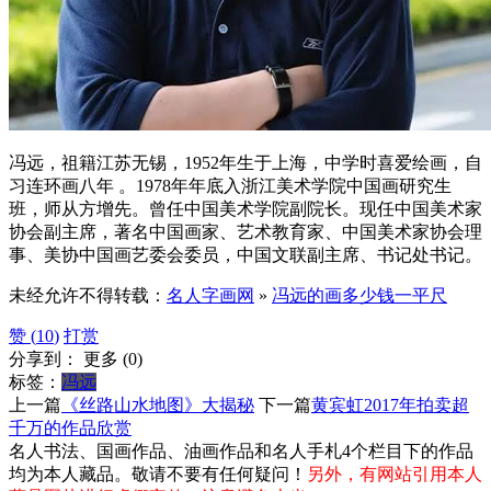
冯远，祖籍江苏无锡，1952年生于上海，中学时喜爱绘画，自
习连环画八年 。1978年年底入浙江美术学院中国画研究生
班，师从方增先。曾任中国美术学院副院长。现任中国美术家
协会副主席，著名中国画家、艺术教育家、中国美术家协会理
事、美协中国画艺委会委员，中国文联副主席、书记处书记。
未经允许不得转载：
名人字画网
»
冯远的画多少钱一平尺
赞 (
10
)
打赏
分享到：
更多
(
0
)
标签：
冯远
上一篇
《丝路山水地图》大揭秘
下一篇
黄宾虹2017年拍卖超
千万的作品欣赏
名人书法、国画作品、油画作品和名人手札4个栏目下的作品
均为本人藏品。敬请不要有任何疑问！
另外，有网站引用本人