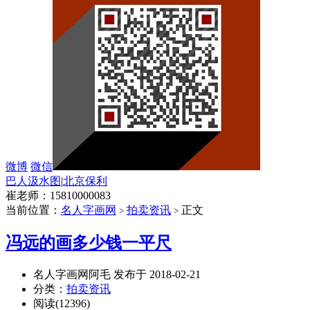
微博
微信
巴人汲水图
|
北京保利
崔老师：15810000083
当前位置：
名人字画网
拍卖资讯
正文
>
>
冯远的画多少钱一平尺
名人字画网阿毛 发布于 2018-02-21
分类：
拍卖资讯
阅读(12396)