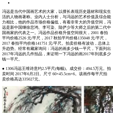
冯远是当代中国画艺术的大家，以擅长表现历史题材和现实生
活的人物画著称。业内人士分析，与冯远的艺术价值及综合能
力相比，他的作品市场价格偏低，有着非常大的升值空间，冯
远是新中国继徐悲鸿、李可染、陆俨少等大师之后的第二代中
国画家的代表之一。冯远作品价格升值空间很大，2001 春拍
平均价格2526 元/平尺，2017 秋拍平均价格135048 元/平尺，
2017 春拍平均价格141751 元/平尺。拍卖价格有波动，总体上
升趋势。经常有藏家询问：冯远的画多少钱一平尺，下面列出
2017年冯远的几件拍品，来证明一下冯远的画2017年到底多少
钱一平尺。
● 1306冯远王维诗意约2.5平尺(每幅)。成交价：494.5万元。拍
卖时间 2017年6月2日。尺寸 60×45.5cm×6。该画作每平尺拍
卖价格高达335027元。