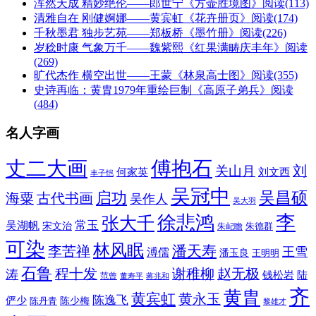
浑然天成 精妙绝伦——郎世宁《方壶胜境图》
阅读(113)
清雅自在 刚健婀娜——黄宾虹《花卉册页》
阅读(174)
千秋墨君 独步艺苑——郑板桥《墨竹册》
阅读(226)
岁稔时康 气象万千——魏紫熙《红果满畴庆丰年》
阅读
(269)
旷代杰作 横空出世——王蒙《林泉高士图》
阅读(355)
史诗再临：黄胄1979年重绘巨制《高原子弟兵》
阅读
(484)
名人字画
丈二大画
傅抱石
刘
关山月
何家英
刘文西
丰子恺
吴冠中
吴昌硕
启功
海粟
古代书画
吴作人
吴大羽
李
徐悲鸿
张大千
常玉
吴湖帆
宋文治
朱德群
朱屺瞻
可染
林风眠
潘天寿
李苦禅
王雪
溥儒
潘玉良
王明明
石鲁
程十发
赵无极
谢稚柳
涛
钱松岩
陆
范曾
董寿平
蒋兆和
齐
黄胄
黄宾虹
黄永玉
陈逸飞
俨少
陈少梅
陈丹青
黎雄才