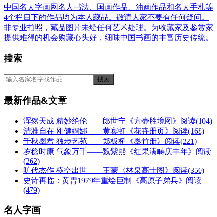
中国名人字画网名人书法、国画作品、油画作品和名人手札等
4个栏目下的作品均为本人藏品。敬请大家不要有任何疑问。
非专业拍照，藏品图片未经任何艺术处理。为收藏家及鉴赏家
提供难得的机会购藏心头好，细味中国书画的丰富历史传统。
搜索
最新作品&文章
浑然天成 精妙绝伦——郎世宁《方壶胜境图》
阅读(104)
清雅自在 刚健婀娜——黄宾虹《花卉册页》
阅读(168)
千秋墨君 独步艺苑——郑板桥《墨竹册》
阅读(221)
岁稔时康 气象万千——魏紫熙《红果满畴庆丰年》
阅读
(262)
旷代杰作 横空出世——王蒙《林泉高士图》
阅读(350)
史诗再临：黄胄1979年重绘巨制《高原子弟兵》
阅读
(479)
名人字画