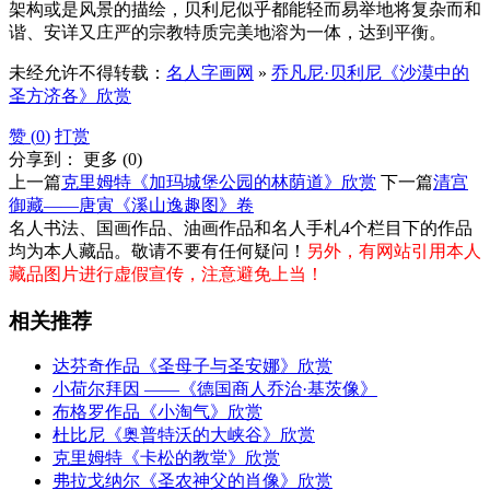
架构或是风景的描绘，贝利尼似乎都能轻而易举地将复杂而和
谐、安详又庄严的宗教特质完美地溶为一体，达到平衡。
未经允许不得转载：
名人字画网
»
乔凡尼·贝利尼《沙漠中的
圣方济各》欣赏
赞 (
0
)
打赏
分享到：
更多
(
0
)
上一篇
克里姆特《加玛城堡公园的林荫道》欣赏
下一篇
清宫
御藏——唐寅《溪山逸趣图》卷
名人书法、国画作品、油画作品和名人手札4个栏目下的作品
均为本人藏品。敬请不要有任何疑问！
另外，有网站引用本人
藏品图片进行虚假宣传，注意避免上当！
相关推荐
达芬奇作品《圣母子与圣安娜》欣赏
小荷尔拜因 ——《德国商人乔治·基茨像》
布格罗作品《小淘气》欣赏
杜比尼《奥普特沃的大峡谷》欣赏
克里姆特《卡松的教堂》欣赏
弗拉戈纳尔《圣农神父的肖像》欣赏