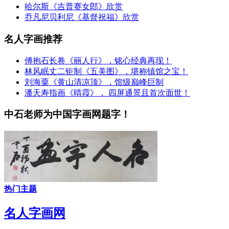
哈尔斯《吉普赛女郎》欣赏
乔凡尼贝利尼《基督祝福》欣赏
名人字画推荐
傅抱石长卷《丽人行》，铭心经典再现！
林风眠丈二钜制《五美图》，堪称镇馆之宝！
刘海粟《黄山清凉顶》，馆级巅峰巨制
潘天寿指画《晴霞》， 四屏通景且首次面世！
中石老师为中国字画网题字！
热门主题
名人字画网