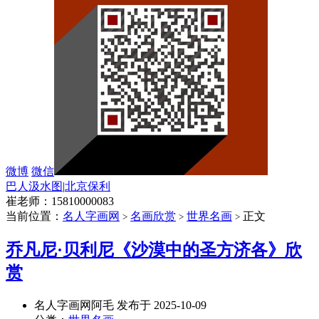
微博
微信
巴人汲水图
|
北京保利
崔老师：15810000083
当前位置：
名人字画网
名画欣赏
世界名画
正文
>
>
>
乔凡尼·贝利尼《沙漠中的圣方济各》欣
赏
名人字画网阿毛 发布于 2025-10-09