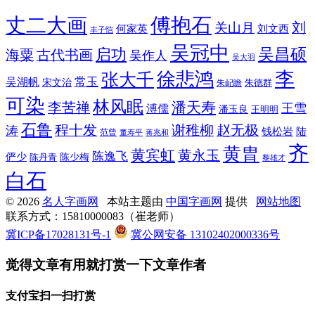
丈二大画
傅抱石
刘
关山月
何家英
刘文西
丰子恺
吴冠中
吴昌硕
启功
海粟
古代书画
吴作人
吴大羽
李
徐悲鸿
张大千
常玉
吴湖帆
宋文治
朱德群
朱屺瞻
可染
林风眠
潘天寿
李苦禅
王雪
溥儒
潘玉良
王明明
石鲁
程十发
赵无极
谢稚柳
涛
钱松岩
陆
范曾
董寿平
蒋兆和
齐
黄胄
黄宾虹
黄永玉
陈逸飞
俨少
陈少梅
陈丹青
黎雄才
白石
© 2026
名人字画网
本站主题由
中国字画网
提供
网站地图
联系方式：15810000083（崔老师）
冀ICP备17028131号-1
冀公网安备 13102402000336号
觉得文章有用就打赏一下文章作者
支付宝扫一扫打赏