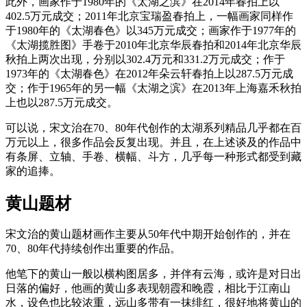
此外，画家作于1980年的《太湖之滨》在2014年春拍上以
402.5万元成交；2011年北京宝瑞盈春拍上，一幅画家同样作
于1980年的《太湖春色》以345万元成交；画家作于1977年的
《太湖揽胜图》手卷于2010年北京华辰春拍和2014年北京华辰
秋拍上两次出现，分别以302.4万元和331.2万元成交；作于
1973年的《太湖春色》在2012年朵云轩春拍上以287.5万元成
交；作于1965年的另一幅《太湖之滨》在2013年上海嘉禾秋拍
上也以287.5万元成交。
可以说，宋文治在70、80年代创作的太湖系列精品几乎都在百
万元以上，很多作品会反复出现。并且，在上述谈及的作品中
有条屏、立轴、手卷、横幅、斗方，几乎每一种形式都受到藏
家的追捧。
黄山题材
宋文治的黄山题材画作主要从50年代中期开始创作的，并在
70、80年代持续创作出重要的作品。
他笔下的黄山一般以横构图居多，并伴有云海，或许是对日出
日落的偏好，他画的黄山多表现朝霞和晚霞，相比于江南山
水，设色也比较浓重，远山多带有一抹绯红，很好地将黄山的