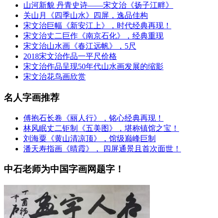
山河新貌 丹青史诗——宋文治《扬子江畔》
关山月《四季山水》四屏，逸品佳构
宋文治巨幅《新安江上》，时代经典再现！
宋文治丈二巨作《南京石化》，经典重现
宋文治山水画《春江远帆》，5尺
2018宋文治作品一平尺价格
宋文治作品呈现50年代山水画发展的缩影
宋文治花鸟画欣赏
名人字画推荐
傅抱石长卷《丽人行》，铭心经典再现！
林风眠丈二钜制《五美图》，堪称镇馆之宝！
刘海粟《黄山清凉顶》，馆级巅峰巨制
潘天寿指画《晴霞》， 四屏通景且首次面世！
中石老师为中国字画网题字！