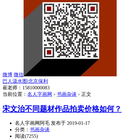
微博
微信
巴人汲水图
|
北京保利
崔老师：15810000083
当前位置：
名人字画网
书画杂谈
正文
>
>
宋文治不同题材作品拍卖价格如何？
名人字画网阿毛 发布于 2019-01-17
分类：
书画杂谈
阅读(7255)