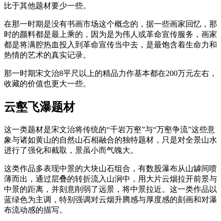
比于其他题材要少一些。
在那一时期是没有书画市场这个概念的，据一些画家回忆，那
时的颜料都是最上乘的，因为是为伟人或革命宣传服务，画家
都是将满腔热血投入到革命宣传当中去，是最饱含着生命力和
热情的艺术的真实记录。
那一时期宋文治8平尺以上的精品力作基本都在200万元左右，
收藏的价值也更大一些。
云壑飞瀑题材
这一类题材是宋文治将传统的“千岩万壑”与“万壑争流”这些意
象与诸如黄山的自然山石相融合的独特题材，只是对全景山水
进行了强化和截取，景虽小而气魄大。
这类作品多表现中景的大块山石组合，有数股瀑布从山罅间喷
薄而出，通过层叠的转折流入山涧中，用大片云烟拉开前景与
中景的距离，并刻意削弱了远景，将中景拉近。这一类作品以
蓝绿色为主调，特别强调对云烟升腾感与厚度感的刻画和对瀑
布流动感的描写。