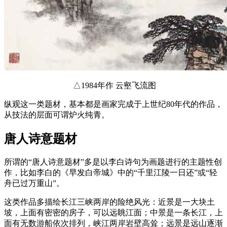
△1984年作 云壑飞流图
纵观这一类题材，基本都是画家完成于上世纪80年代的作品，
从技法的层面可谓炉火纯青。
唐人诗意题材
所谓的“唐人诗意题材”多是以李白诗句为画题进行的主题性创
作，比如李白的《早发白帝城》中的“千里江陵一日还”或“轻
舟已过万重山”。
这类作品多描绘长江三峡两岸的险绝风光：近景是一大块土
坡，上面有密密的房子，可以远眺江面；中景是一条长江，上
面有无数游船依次排列，峡江两岸岩壁高耸；远景是远山逐渐