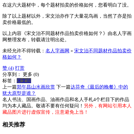
在这六大题材中，每个题材拍卖的价格如何，您看明白了没。
除了以上题材以外，宋文治亦作了大量花鸟画，当然了亦是拍
卖价格最低的。
以上内容《宋文治不同题材作品拍卖价格如何？》由名人字画
网整理发布，转载请注明出处。
未经允许不得转载：
名人字画网
»
宋文治不同题材作品拍卖价
格如何？
赞 (
4
)
打赏
分享到：
更多
(
0
)
标签：
宋文治
上一篇
郑午昌山水画欣赏
下一篇
达芬奇《最后的晚餐》中的
犹大原型是谁？
名人书法、国画作品、油画作品和名人手札4个栏目下的作品
均为本人藏品。敬请不要有任何疑问！
另外，有网站引用本人
藏品图片进行虚假宣传，注意避免上当！
相关推荐