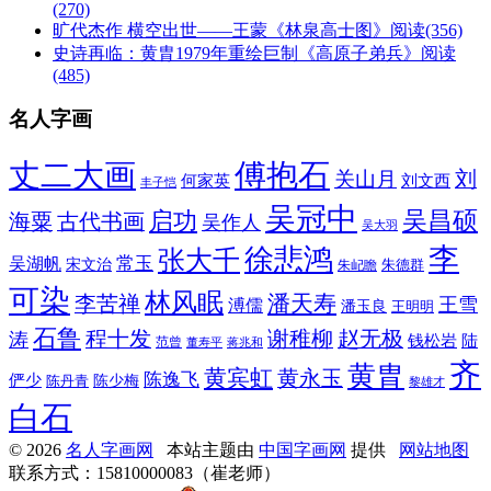
(270)
旷代杰作 横空出世——王蒙《林泉高士图》
阅读(356)
史诗再临：黄胄1979年重绘巨制《高原子弟兵》
阅读
(485)
名人字画
丈二大画
傅抱石
刘
关山月
何家英
刘文西
丰子恺
吴冠中
吴昌硕
启功
海粟
古代书画
吴作人
吴大羽
李
徐悲鸿
张大千
常玉
吴湖帆
宋文治
朱德群
朱屺瞻
可染
林风眠
潘天寿
李苦禅
王雪
溥儒
潘玉良
王明明
石鲁
程十发
赵无极
谢稚柳
涛
钱松岩
陆
范曾
董寿平
蒋兆和
齐
黄胄
黄宾虹
黄永玉
陈逸飞
俨少
陈少梅
陈丹青
黎雄才
白石
© 2026
名人字画网
本站主题由
中国字画网
提供
网站地图
联系方式：15810000083（崔老师）