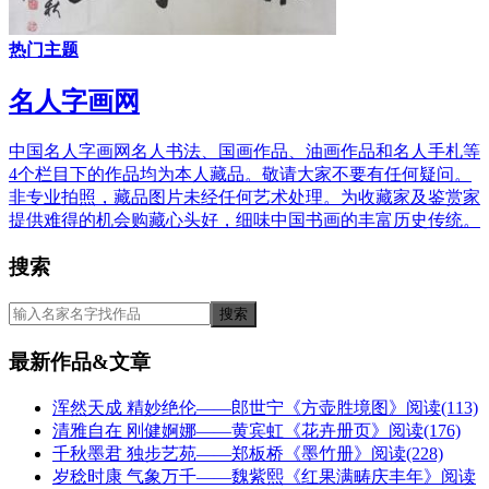
热门主题
名人字画网
中国名人字画网名人书法、国画作品、油画作品和名人手札等
4个栏目下的作品均为本人藏品。敬请大家不要有任何疑问。
非专业拍照，藏品图片未经任何艺术处理。为收藏家及鉴赏家
提供难得的机会购藏心头好，细味中国书画的丰富历史传统。
搜索
最新作品&文章
浑然天成 精妙绝伦——郎世宁《方壶胜境图》
阅读(113)
清雅自在 刚健婀娜——黄宾虹《花卉册页》
阅读(176)
千秋墨君 独步艺苑——郑板桥《墨竹册》
阅读(228)
岁稔时康 气象万千——魏紫熙《红果满畴庆丰年》
阅读