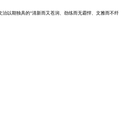
。宋文治以期独具的“清新而又苍润、劲练而无霸悍、文雅而不纤