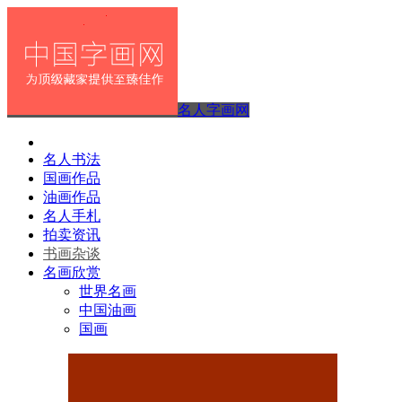
名人字画网
名人书法
国画作品
油画作品
名人手札
拍卖资讯
书画杂谈
名画欣赏
世界名画
中国油画
国画