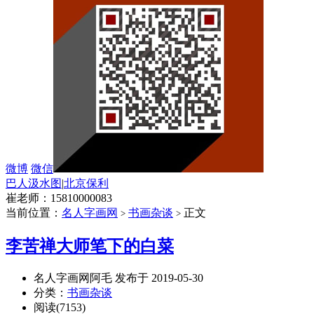
微博
微信
巴人汲水图
|
北京保利
崔老师：15810000083
当前位置：
名人字画网
书画杂谈
正文
>
>
李苦禅大师笔下的白菜
名人字画网阿毛 发布于 2019-05-30
分类：
书画杂谈
阅读(7153)