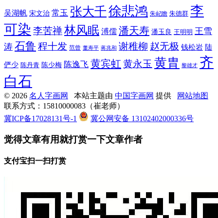
李
徐悲鸿
张大千
常玉
吴湖帆
宋文治
朱德群
朱屺瞻
可染
林风眠
潘天寿
李苦禅
王雪
溥儒
潘玉良
王明明
石鲁
程十发
赵无极
谢稚柳
涛
钱松岩
陆
范曾
董寿平
蒋兆和
齐
黄胄
黄宾虹
黄永玉
陈逸飞
俨少
陈少梅
陈丹青
黎雄才
白石
© 2026
名人字画网
本站主题由
中国字画网
提供
网站地图
联系方式：15810000083（崔老师）
冀ICP备17028131号-1
冀公网安备 13102402000336号
觉得文章有用就打赏一下文章作者
支付宝扫一扫打赏