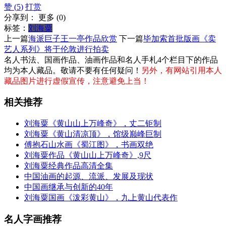
赞 (
5
)
打赏
分享到：
更多
(
0
)
标签：
刘海粟
上一篇
海派巨子王一亭作品欣赏
下一篇
毕加索首批版画《卖
艺人系列》将于伦敦进行拍卖
名人书法、国画作品、油画作品和名人手札4个栏目下的作品
均为本人藏品。敬请不要有任何疑问！
另外，有网站引用本人
藏品图片进行虚假宣传，注意避免上当！
相关推荐
刘海粟《黄山山上万峰奇》，丈二钜制
刘海粟《黄山清凉顶》，馆级巅峰巨制
傅抱石山水画《蜀江图》，书画双绝
刘海粟作品《黄山山上万峰奇》,9尺
刘海粟经典作品高清全集
中国油画的起源、流派、发展及现状
中国画继承与创新的40年
刘海粟国画《泼彩黄山》，九上黄山代表作
名人字画推荐