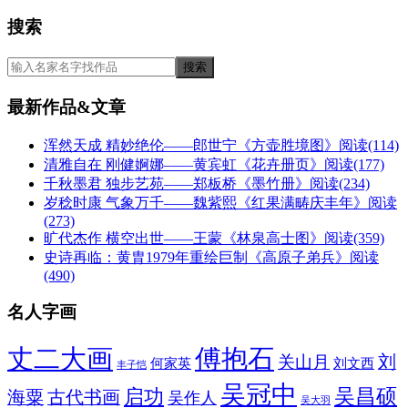
搜索
最新作品&文章
浑然天成 精妙绝伦——郎世宁《方壶胜境图》
阅读(114)
清雅自在 刚健婀娜——黄宾虹《花卉册页》
阅读(177)
千秋墨君 独步艺苑——郑板桥《墨竹册》
阅读(234)
岁稔时康 气象万千——魏紫熙《红果满畴庆丰年》
阅读
(273)
旷代杰作 横空出世——王蒙《林泉高士图》
阅读(359)
史诗再临：黄胄1979年重绘巨制《高原子弟兵》
阅读
(490)
名人字画
丈二大画
傅抱石
刘
关山月
何家英
刘文西
丰子恺
吴冠中
吴昌硕
启功
海粟
古代书画
吴作人
吴大羽