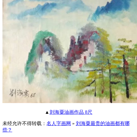
▲
刘海粟油画作品 8尺
未经允许不得转载：
名人字画网
»
刘海粟最贵的油画都有哪
些？