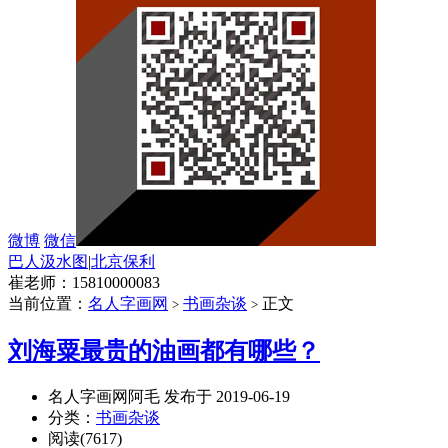
微博
微信
巴人汲水图
|
北京保利
崔老师：15810000083
当前位置：
名人字画网
书画杂谈
正文
>
>
刘海粟最贵的油画都有哪些？
名人字画网阿毛 发布于 2019-06-19
分类：
书画杂谈
阅读(7617)