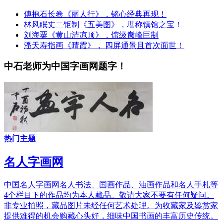
傅抱石长卷《丽人行》，铭心经典再现！
林风眠丈二钜制《五美图》，堪称镇馆之宝！
刘海粟《黄山清凉顶》，馆级巅峰巨制
潘天寿指画《晴霞》， 四屏通景且首次面世！
中石老师为中国字画网题字！
热门主题
名人字画网
中国名人字画网名人书法、国画作品、油画作品和名人手札等
4个栏目下的作品均为本人藏品。敬请大家不要有任何疑问。
非专业拍照，藏品图片未经任何艺术处理。为收藏家及鉴赏家
提供难得的机会购藏心头好，细味中国书画的丰富历史传统。