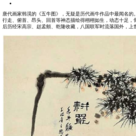
唐代画家韩滉的《五牛图》，无疑是历代画牛作品中最闻名的
行走、俯首、昂头、回首等神态描绘得栩栩如生，动态十足，骨
后历经宋高宗、赵孟頫、乾隆收藏，八国联军时流落国外，上世