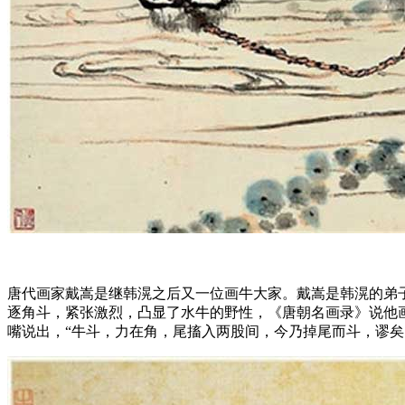
唐代画家戴嵩是继韩滉之后又一位画牛大家。戴嵩是韩滉的弟
逐角斗，紧张激烈，凸显了水牛的野性，《唐朝名画录》说他
嘴说出，“牛斗，力在角，尾搐入两股间，今乃掉尾而斗，谬