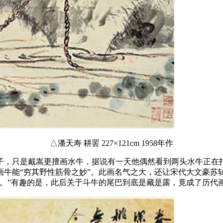
△潘天寿 耕罢 227×121cm 1958年作
子，只是戴嵩更擅画水牛，据说有一天他偶然看到两头水牛正在
画牛能“穷其野性筋骨之妙”。此画名气之大，还让宋代大文豪苏
矣。”有趣的是，此后关于斗牛的尾巴到底是藏是露，竟成了历代