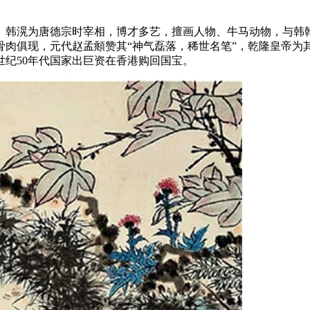
。韩滉为唐德宗时宰相，博才多艺，擅画人物、牛马动物，与韩幹
肉俱现，元代赵孟頫赞其“神气磊落，稀世名笔”，乾隆皇帝为其
纪50年代国家出巨资在香港购回国宝。