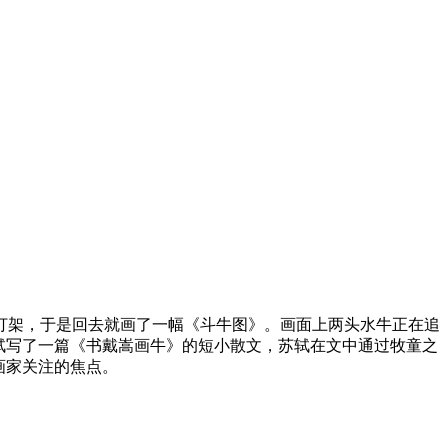
打架，于是回去就画了一幅《斗牛图》。画面上两头水牛正在追
轼写了一篇《书戴嵩画牛》的短小散文，苏轼在文中通过牧童之
画家关注的焦点。