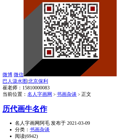
微博
微信
巴人汲水图
|
北京保利
崔老师：15810000083
当前位置：
名人字画网
书画杂谈
正文
>
>
历代画牛名作
名人字画网阿毛 发布于 2021-03-09
分类：
书画杂谈
阅读(6942)