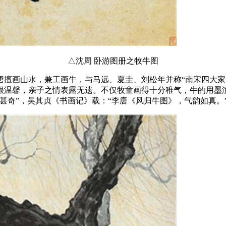
△沈周 卧游图册之牧牛图
唐擅画山水，兼工画牛，与马远、夏圭、刘松年并称“南宋四大家
很温馨，亲子之情表露无遗。不仅牧童画得十分稚气，牛的用墨
甚奇”，吴其贞《书画记》载：“李唐《风归牛图》，气韵如真。