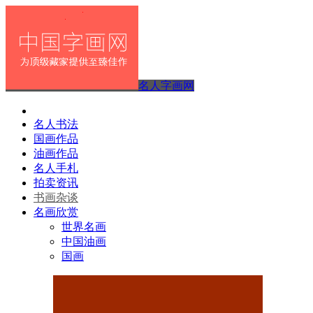
名人字画网
名人书法
国画作品
油画作品
名人手札
拍卖资讯
书画杂谈
名画欣赏
世界名画
中国油画
国画