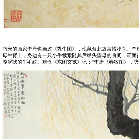
南宋的画家李唐也画过《乳牛图》，现藏台北故宫博物院。李
母牛背上，身边有一只小牛犊紧随其后昂头望母的瞬间，画面
漩涡状的牛毛纹。难怪《东图玄览》记：“李唐《春牧图》，势