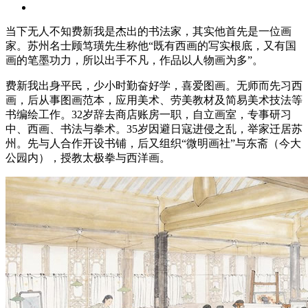
当下无人不知费新我是杰出的书法家，其实他首先是一位画
家。苏州名士顾笃璜先生称他“既有西画的写实根底，又有国
画的笔墨功力，所以出手不凡，作品以人物画为多”。
费新我出身平民，少小时勤奋好学，喜爱图画。无师而先习西
画，后从事图画范本，应用美术、劳美教材及简易美术技法等
书编绘工作。32岁辞去商店账房一职，自立画室，专事研习
中、西画、书法与拳术。35岁因避日寇进侵之乱，举家迁居苏
州。先与人合作开设书铺，后又组织“微明画社”与东斋（今大
公园内），授教太极拳与西洋画。