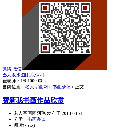
微博
微信
巴人汲水图
|
北京保利
崔老师：15810000083
当前位置：
名人字画网
书画杂谈
正文
>
>
费新我书画作品欣赏
名人字画网阿毛 发布于 2018-03-21
分类：
书画杂谈
阅读(7552)