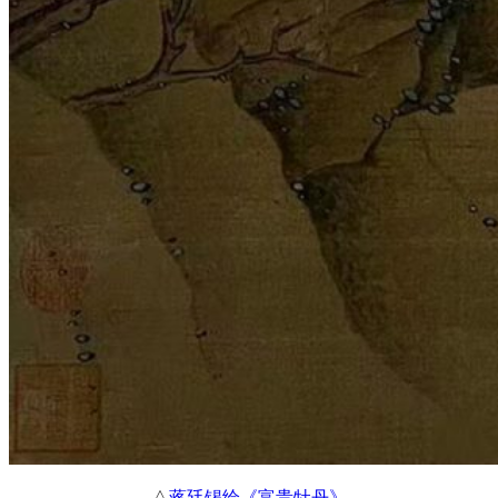
△
蒋廷锡绘《富贵牡丹》