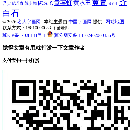
齐
黄胄
黄宾虹
黄永玉
陈逸飞
俨少
陈少梅
陈丹青
黎雄才
白石
© 2026
名人字画网
本站主题由
中国字画网
提供
网站地图
联系方式：15810000083（崔老师）
冀ICP备17028131号-1
冀公网安备 13102402000336号
觉得文章有用就打赏一下文章作者
支付宝扫一扫打赏