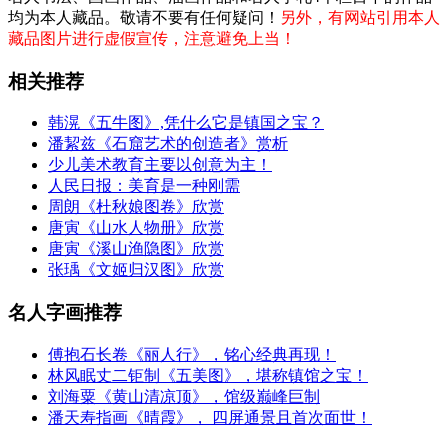
均为本人藏品。敬请不要有任何疑问！
另外，有网站引用本人
藏品图片进行虚假宣传，注意避免上当！
相关推荐
韩滉《五牛图》,凭什么它是镇国之宝？
潘絜兹《石窟艺术的创造者》赏析
少儿美术教育主要以创意为主！
人民日报：美育是一种刚需
周朗《杜秋娘图卷》欣赏
唐寅《山水人物册》欣赏
唐寅《溪山渔隐图》欣赏
张瑀《文姬归汉图》欣赏
名人字画推荐
傅抱石长卷《丽人行》，铭心经典再现！
林风眠丈二钜制《五美图》，堪称镇馆之宝！
刘海粟《黄山清凉顶》，馆级巅峰巨制
潘天寿指画《晴霞》， 四屏通景且首次面世！