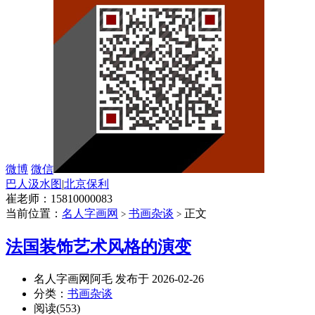
微博
微信
巴人汲水图
|
北京保利
崔老师：15810000083
当前位置：
名人字画网
书画杂谈
正文
>
>
法国装饰艺术风格的演变
名人字画网阿毛 发布于 2026-02-26
分类：
书画杂谈
阅读(553)