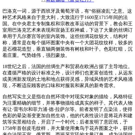
巴洛克一词，源于西班牙及葡萄牙语，有“俗丽凌乱”之意。这
种艺术风格来自于意大利，大致流行于1600至1715年间的法
国。在中央君主专制集权和宗教改革运动的背景下，教会和王
室用巴洛克艺术来表现和宣扬王权神威，下达了大量的丝绸订
单用于凡尔赛宫等的室内装饰。这些丝绸花纹较大，结构对
称，通常是在每个循环图案中央有一个大团花纹纹样，较多的
是石榴花造型，垂直轴两侧装饰有树枝和叶子。色彩红暗，沉
着庄重。气势雄伟，强烈豪放。
18世纪之后，法国的丝绸生产和贸易在欧洲占据了主导地位。
在遵循严格的设计标准之外，设计师们也更富创造性，从远东
或美洲新发现的土地和地点获得灵感，异域风情的艺术风格涌
现，不断适应顾客的口味和对服装和家具的新奇需求。
自然写实主义是指在自然环境中对现实对象的描绘，风格特征
为注重精确的细节，并将事物描绘成真实的样子。其代表人物
有让·雷韦尔和菲力浦·德·拉萨尔等。前者发明了点染法，使得
色彩的晕染渐变更加自然生动，他的代表性设计是将花卉和建
筑等实景相结合，开启了一个时代；后者发明了意匠纸，于
1758年首创皮毛纹样，并大量使用禽鸟于花卉图案之中，获得
来自法国王室、俄罗斯、西班牙宫廷的大量订单，成为法国丝