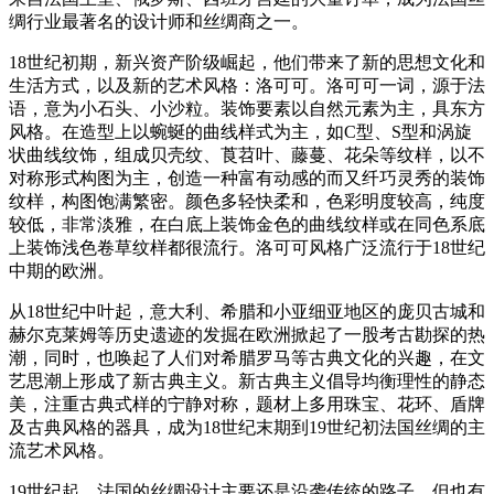
绸行业最著名的设计师和丝绸商之一。
18世纪初期，新兴资产阶级崛起，他们带来了新的思想文化和
生活方式，以及新的艺术风格：洛可可。洛可可一词，源于法
语，意为小石头、小沙粒。装饰要素以自然元素为主，具东方
风格。在造型上以蜿蜒的曲线样式为主，如C型、S型和涡旋
状曲线纹饰，组成贝壳纹、莨苕叶、藤蔓、花朵等纹样，以不
对称形式构图为主，创造一种富有动感的而又纤巧灵秀的装饰
纹样，构图饱满繁密。颜色多轻快柔和，色彩明度较高，纯度
较低，非常淡雅，在白底上装饰金色的曲线纹样或在同色系底
上装饰浅色卷草纹样都很流行。洛可可风格广泛流行于18世纪
中期的欧洲。
从18世纪中叶起，意大利、希腊和小亚细亚地区的庞贝古城和
赫尔克莱姆等历史遗迹的发掘在欧洲掀起了一股考古勘探的热
潮，同时，也唤起了人们对希腊罗马等古典文化的兴趣，在文
艺思潮上形成了新古典主义。新古典主义倡导均衡理性的静态
美，注重古典式样的宁静对称，题材上多用珠宝、花环、盾牌
及古典风格的器具，成为18世纪末期到19世纪初法国丝绸的主
流艺术风格。
19世纪起，法国的丝绸设计主要还是沿袭传统的路子，但也有