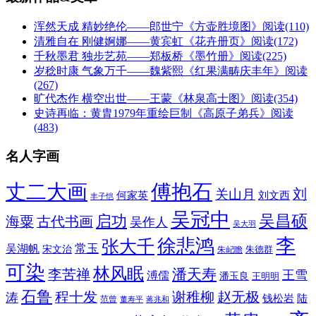
浑然天成 精妙绝伦——郎世宁《方壶胜境图》
阅读(110)
清雅自在 刚健婀娜——黄宾虹《花卉册页》
阅读(172)
千秋墨君 独步艺苑——郑板桥《墨竹册》
阅读(225)
岁稔时康 气象万千——魏紫熙《红果满畴庆丰年》
阅读
(267)
旷代杰作 横空出世——王蒙《林泉高士图》
阅读(354)
史诗再临：黄胄1979年重绘巨制《高原子弟兵》
阅读
(483)
名人字画
丈二大画
傅抱石
刘
关山月
何家英
刘文西
丰子恺
吴冠中
吴昌硕
启功
海粟
古代书画
吴作人
吴大羽
李
徐悲鸿
张大千
常玉
吴湖帆
宋文治
朱德群
朱屺瞻
可染
林风眠
潘天寿
李苦禅
王雪
溥儒
潘玉良
王明明
石鲁
程十发
赵无极
谢稚柳
涛
钱松岩
陆
范曾
董寿平
蒋兆和