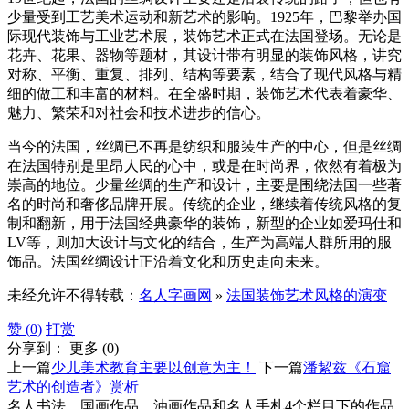
少量受到工艺美术运动和新艺术的影响。1925年，巴黎举办国
际现代装饰与工业艺术展，装饰艺术正式在法国登场。无论是
花卉、花果、器物等题材，其设计带有明显的装饰风格，讲究
对称、平衡、重复、排列、结构等要素，结合了现代风格与精
细的做工和丰富的材料。在全盛时期，装饰艺术代表着豪华、
魅力、繁荣和对社会和技术进步的信心。
当今的法国，丝绸已不再是纺织和服装生产的中心，但是丝绸
在法国特别是里昂人民的心中，或是在时尚界，依然有着极为
崇高的地位。少量丝绸的生产和设计，主要是围绕法国一些著
名的时尚和奢侈品牌开展。传统的企业，继续着传统风格的复
制和翻新，用于法国经典豪华的装饰，新型的企业如爱玛仕和
LV等，则加大设计与文化的结合，生产为高端人群所用的服
饰品。法国丝绸设计正沿着文化和历史走向未来。
未经允许不得转载：
名人字画网
»
法国装饰艺术风格的演变
赞 (
0
)
打赏
分享到：
更多
(
0
)
上一篇
少儿美术教育主要以创意为主！
下一篇
潘絜兹《石窟
艺术的创造者》赏析
名人书法、国画作品、油画作品和名人手札4个栏目下的作品