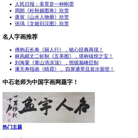
人民日报：美育是一种刚需
周朗《杜秋娘图卷》欣赏
唐寅《山水人物册》欣赏
张瑀《文姬归汉图》欣赏
名人字画推荐
傅抱石长卷《丽人行》，铭心经典再现！
林风眠丈二钜制《五美图》，堪称镇馆之宝！
刘海粟《黄山清凉顶》，馆级巅峰巨制
潘天寿指画《晴霞》， 四屏通景且首次面世！
中石老师为中国字画网题字！
热门主题