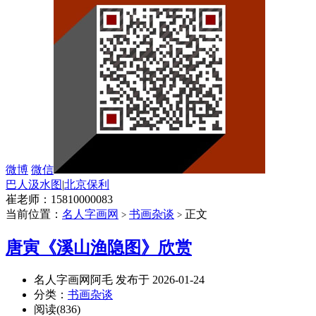
微博
微信
巴人汲水图
|
北京保利
崔老师：15810000083
当前位置：
名人字画网
书画杂谈
正文
>
>
唐寅《溪山渔隐图》欣赏
名人字画网阿毛 发布于 2026-01-24
分类：
书画杂谈
阅读(836)