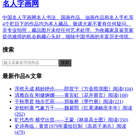
名人字画网
中国名人字画网名人书法、国画作品、油画作品和名人手札等
4个栏目下的作品均为本人藏品。敬请大家不要有任何疑问。
非专业拍照，藏品图片未经任何艺术处理。为收藏家及鉴赏家
提供难得的机会购藏心头好，细味中国书画的丰富历史传统。
搜索
最新作品&文章
浑然天成 精妙绝伦——郎世宁《方壶胜境图》
阅读(104)
清雅自在 刚健婀娜——黄宾虹《花卉册页》
阅读(168)
千秋墨君 独步艺苑——郑板桥《墨竹册》
阅读(221)
岁稔时康 气象万千——魏紫熙《红果满畴庆丰年》
阅读
(262)
旷代杰作 横空出世——王蒙《林泉高士图》
阅读(350)
史诗再临：黄胄1979年重绘巨制《高原子弟兵》
阅读
(479)