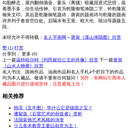
勾勒醉态，屋内翻倒酒壶、案头《离骚》暗藏屈原式悲愤，虽
着墨不多，但生动传神。引首为乾隆御笔渔隐二字，钤乾隆宸
翰朱文印。其后是乾隆御笔题诗，唐寅的题画诗与乾隆的题画
诗并列于卷首空白处。后隔水有王宠、程大伦、陆治等题跋五
段。
未经允许不得转载：
名人字画网
»
唐寅《溪山渔隐图》欣赏
赞 (
1
)
打赏
分享到：
更多
(
0
)
上一篇
温特哈尔特《列昂妮拉公主的肖像》欣赏
下一篇
唐寅
《山水人物册》欣赏
名人书法、国画作品、油画作品和名人手札4个栏目下的作品
均为本人藏品。敬请不要有任何疑问！
另外，有网站引用本人
藏品图片进行虚假宣传，注意避免上当！
相关推荐
韩滉《五牛图》,凭什么它是镇国之宝？
潘絜兹《石窟艺术的创造者》赏析
法国装饰艺术风格的演变
少儿美术教育主要以创意为主！