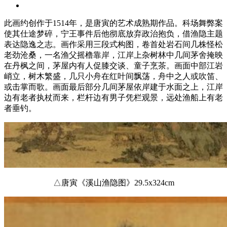
此画约创作于1514年，是唐寅的艺术成熟期作品。科场舞弊案
使其仕途梦碎，宁王事件后他彻底放弃政治抱负，借渔隐主题
表达隐逸之志。画作采用三段式构图，卷首处岩石间几株怪松
老劲沧桑，一名渔父摇橹靠岸，江岸上杂树林中几间茅舍掩映
在丹枫之间，茅屋内有人促膝交谈、童子烹茶。画面中部江岩
峭立，树木繁盛，几只小舟在红叶间飘荡，舟中之人或吹笛、
或击掌而歌。画面最后部分几间茅屋依岸建于水面之上，江岸
边有老者执杖而来，栏杆边有男子凭栏观景，远处渔船上有老
者垂钓。
△唐寅《溪山渔隐图》29.5x324cm