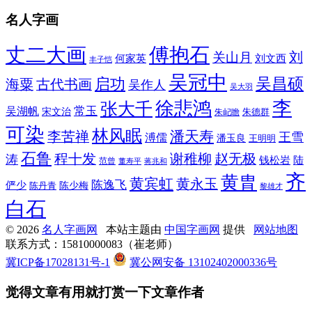
名人字画
丈二大画
傅抱石
刘
关山月
何家英
刘文西
丰子恺
吴冠中
吴昌硕
启功
海粟
古代书画
吴作人
吴大羽
李
徐悲鸿
张大千
常玉
吴湖帆
宋文治
朱德群
朱屺瞻
可染
林风眠
潘天寿
李苦禅
王雪
溥儒
潘玉良
王明明
石鲁
程十发
赵无极
谢稚柳
涛
钱松岩
陆
范曾
董寿平
蒋兆和
齐
黄胄
黄宾虹
黄永玉
陈逸飞
俨少
陈少梅
陈丹青
黎雄才
白石
© 2026
名人字画网
本站主题由
中国字画网
提供
网站地图
联系方式：15810000083（崔老师）
冀ICP备17028131号-1
冀公网安备 13102402000336号
觉得文章有用就打赏一下文章作者