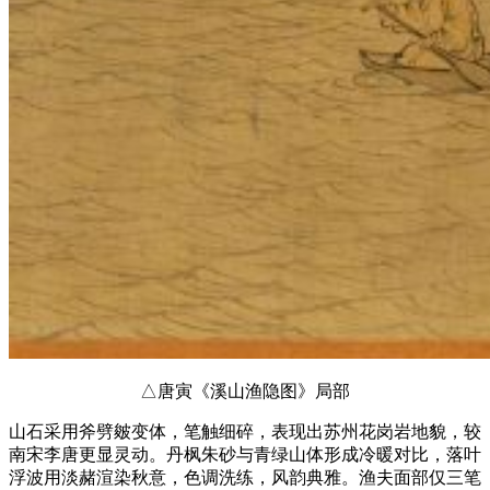
△唐寅《溪山渔隐图》局部
山石采用斧劈皴变体，笔触细碎，表现出苏州花岗岩地貌，较
南宋李唐更显灵动。丹枫朱砂与青绿山体形成冷暖对比，落叶
浮波用淡赭渲染秋意，色调洗练，风韵典雅。渔夫面部仅三笔