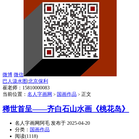
微博
微信
巴人汲水图
|
北京保利
崔老师：15810000083
当前位置：
名人字画网
国画作品
正文
>
>
稀世首呈——齐白石山水画《桃花岛》
名人字画网阿毛 发布于 2025-04-20
分类：
国画作品
阅读(1118)