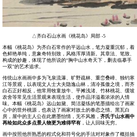
△齐白石山水画《桃花岛》局部 -5
本幅《桃花岛》为齐白石常作的平远山水，笔力凝重沉郁，着
色鲜艳单纯，意象奇特别致，风格浑厚清新。其章法、笔致、
构成的妙趣，体现了他所说的“胸中山水奇天下，删去临摹手
一双”的艺术追求。
传统山水画画中多为飞泉流瀑、旷野疏林、重峦叠嶂、独钓寒
江等景观，以表现文人士大夫隐逸山林，清冷孤傲之境，而齐
白石正好相反，他常用牧童放牛、平摊浅渚、竹林桃花、缓坡
农舍等常见生活景观来表现生活，使作品洋溢着浓浓的人情
味。本幅《桃花岛》远山如黛、简洁凝练的笔墨描绘出了画家
心中的世外桃源，也表达了画家对故土的眷恋之情。黑瓦白
房，屋中的主人公在此磨墨怡情，无不风雅，
齐氏于山水画中
再绘如此众多点景人物更为难得罕有
，让人回味无穷。
画中按照他所熟悉的程式化和符号化的手法对对象作了概括抽