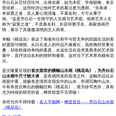
齐白石从艺经历坎坷，出身农家，始为木匠，学画较晚，来京
受排挤……这些经历让他对艺术的看法更为透彻。“夫画者，
本寂寞之道，其人要心境清逸，不慕名利，方可从事于
画。”这是齐白石一生恪守的人生观与艺术观。他将艺术人生
称为“寂寞之道”，不贪慕名利，长叹何要浮名。画家借画抒
情，展示了其孤傲清绝的文人风骨。
本幅《桃花岛》表达了画者向往和平与世无争的田园生活的美
好愿望与憧憬。从白石老人的作品不难看出，虽然饱经世事沧
桑，却依然保持单纯的童真，永远生活在追求真善美的艺术探
索中，直抒淡泊名利的情怀和傲骨。这对当下艺术界亦颇有启
示。
是次隆重呈现的
首次面世的横幅山水画《桃花岛》，为齐白石
山水画中尺寸较大者
，是有感而发的造境之作。这幅作品仅从
画面中看，就极有意境而非现实中的山水，所谓写胸中山水。
今有幸首次释出的横幅巨构《桃花岛》，堪为珍罕杰作，具有
尤为特殊的研究价值，稀世程度不言而喻！
未经允许不得转载：
名人字画网
»
稀世首呈——齐白石山水画
《桃花岛》