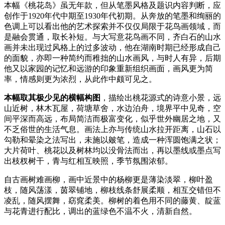
本幅《桃花岛》虽无年款，但从笔墨风格及题识内容判断，应
创作于1920年代中期至1930年代初期‌。从奔放的笔墨和绚丽的
色调上可以看出他的艺术探索并不仅仅局限于花鸟画领域，而
是融会贯通，取长补短。与大写意花鸟画不同，齐白石的山水
画并未出现过风格上的过多波动，他在湖南时期已经形成自己
的面貌，亦即一种简约而稚拙的山水画风，与时人有异，后期
他又以家园的记忆和远游的印象重新组织画面，画风更为简
率，情感则更为浓烈，从此作中颇可见之。
本幅取其极少见的横幅构图
，描绘出桃花源式的诗意小景，远
山近树，林木瓦屋，荷塘草舍，水边泊舟，境界平中见奇，空
间平深而高远，布局简洁而极富变化，似乎世外幽居之地，又
不乏俗世的生活气息。画法上亦与传统山水拉开距离，山石以
勾勒和晕染之法写出，未施以皴笔，造成一种浑圆饱满之状；
大片荷叶、桃花以及树林均以没骨法而出，再以墨线或墨点写
出枝杈树干，青与红相互映照，季节氛围浓郁。
自古画树难画柳，画中近景中的杨柳更是薄染淡翠，柳叶盈
枝，随风荡漾，茵翠铺地，柳枝线条舒展柔顺，相互交错但不
凌乱，随风摆舞，窈窕柔美。柳树的着色用不同的藤黄、靛蓝
与花青进行配比，调出的蓝绿色不温不火，清新自然。