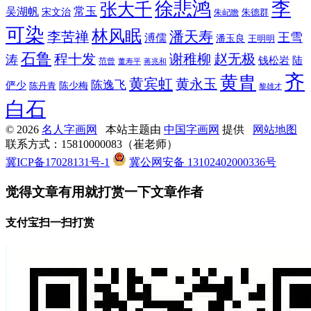
李
徐悲鸿
张大千
常玉
吴湖帆
宋文治
朱德群
朱屺瞻
可染
林风眠
潘天寿
李苦禅
王雪
溥儒
潘玉良
王明明
石鲁
程十发
赵无极
谢稚柳
涛
钱松岩
陆
范曾
董寿平
蒋兆和
齐
黄胄
黄宾虹
黄永玉
陈逸飞
俨少
陈少梅
陈丹青
黎雄才
白石
© 2026
名人字画网
本站主题由
中国字画网
提供
网站地图
联系方式：15810000083（崔老师）
冀ICP备17028131号-1
冀公网安备 13102402000336号
觉得文章有用就打赏一下文章作者
支付宝扫一扫打赏