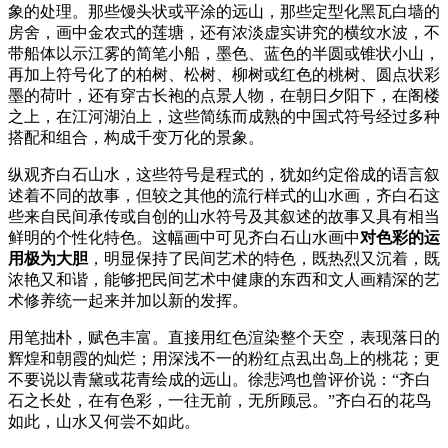
象的处理。那些馒头状或平涂的远山，那些定型化黑瓦白墙的
房舍，画中金农式的莲塘，还有浓淡虚实讲究的横纹水波，不
带船体以示江雾的简笔小船，墨色、蓝色的半圆或锥状小山，
再加上符号化了的柏树、松树、柳树或红色的桃树、圆点状彩
墨的荷叶，还有穿古长袍的点景人物，在朝日夕阳下，在阁楼
之上，在江河湖泊上，这些简练而成熟的中国式符号经过多种
搭配和组合，构成千变万化的景象。
纵观齐白石山水，这些符号是程式的，犹如约定俗成的语言叙
述着不同的故事，但较之其他的流行样式的山水画，齐白石这
些来自民间承传或自创的山水符号及其叙述的故事又具有相当
鲜明的个性化特色。这幅画中可见齐白石山水画中
对色彩的运
用极为大胆
，明显保持了民间艺术的特色，既热烈又沉着，既
浓艳又和谐，能够把民间艺术中健康的东西和文人画精深的艺
术修养统一起来并加以新的发挥。
用笔拙朴，赋色丰富。直接用红色渲染整个天空，表现落日的
辉煌和朝霞的灿烂；用深浅不一的粉红点厾出岛上的桃花；更
不要说以青黛或花青绘成的远山。徐悲鸿也曾评价说：“齐白
石之长处，在有色彩，一往无前，无所顾忌。”齐白石的花鸟
如此，山水又何尝不如此。