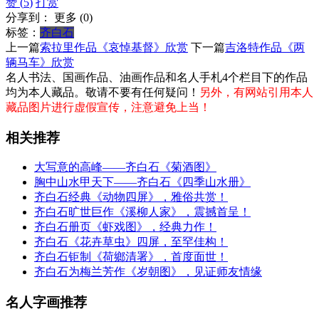
赞 (
5
)
打赏
分享到：
更多
(
0
)
标签：
齐白石
上一篇
索拉里作品《哀悼基督》欣赏
下一篇
吉洛特作品《两
辆马车》欣赏
名人书法、国画作品、油画作品和名人手札4个栏目下的作品
均为本人藏品。敬请不要有任何疑问！
另外，有网站引用本人
藏品图片进行虚假宣传，注意避免上当！
相关推荐
大写意的高峰——齐白石《菊酒图》
胸中山水甲天下——齐白石《四季山水册》
齐白石经典《动物四屏》，雅俗共赏！
齐白石旷世巨作《溪柳人家》，震撼首呈！
齐白石册页《虾戏图》，经典力作！
齐白石《花卉草虫》四屏，至罕佳构！
齐白石钜制《荷鄉清署》，首度面世！
齐白石为梅兰芳作《岁朝图》，见证师友情缘
名人字画推荐