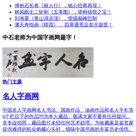
傅抱石长卷《丽人行》，铭心经典再现！
林风眠丈二钜制《五美图》，堪称镇馆之宝！
刘海粟《黄山清凉顶》，馆级巅峰巨制
潘天寿指画《晴霞》， 四屏通景且首次面世！
中石老师为中国字画网题字！
热门主题
名人字画网
中国名人字画网名人书法、国画作品、油画作品和名人手札等
4个栏目下的作品均为本人藏品。敬请大家不要有任何疑问。
非专业拍照，藏品图片未经任何艺术处理。为收藏家及鉴赏家
提供难得的机会购藏心头好，细味中国书画的丰富历史传统。