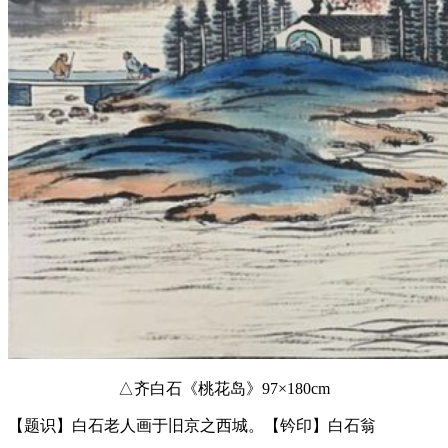
△齐白石《桃花岛》97×180cm
【题识】白石老人画于旧京之西城。【钤印】白石翁