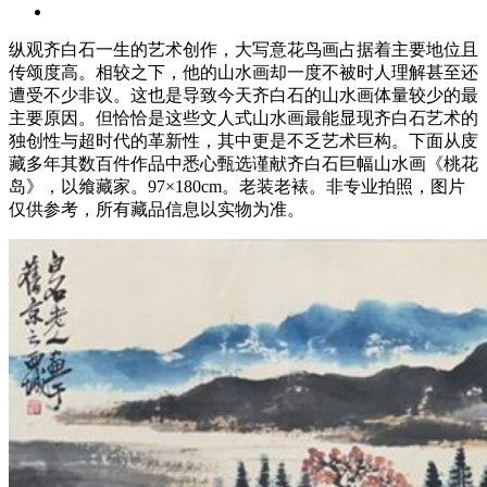
纵观齐白石一生的艺术创作，大写意花鸟画占据着主要地位且
传颂度高。相较之下，他的山水画却一度不被时人理解甚至还
遭受不少非议。这也是导致今天齐白石的山水画体量较少的最
主要原因。但恰恰是这些文人式山水画最能显现齐白石艺术的
独创性与超时代的革新性，其中更是不乏艺术巨构。下面从庋
藏多年其数百件作品中悉心甄选谨献齐白石巨幅山水画《桃花
岛》，以飨藏家。97×180cm。老装老裱。非专业拍照，图片
仅供参考，所有藏品信息以实物为准。