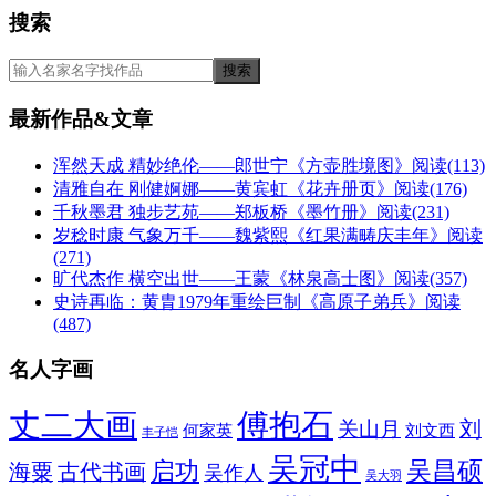
搜索
最新作品&文章
浑然天成 精妙绝伦——郎世宁《方壶胜境图》
阅读(113)
清雅自在 刚健婀娜——黄宾虹《花卉册页》
阅读(176)
千秋墨君 独步艺苑——郑板桥《墨竹册》
阅读(231)
岁稔时康 气象万千——魏紫熙《红果满畴庆丰年》
阅读
(271)
旷代杰作 横空出世——王蒙《林泉高士图》
阅读(357)
史诗再临：黄胄1979年重绘巨制《高原子弟兵》
阅读
(487)
名人字画
丈二大画
傅抱石
刘
关山月
何家英
刘文西
丰子恺
吴冠中
吴昌硕
启功
海粟
古代书画
吴作人
吴大羽