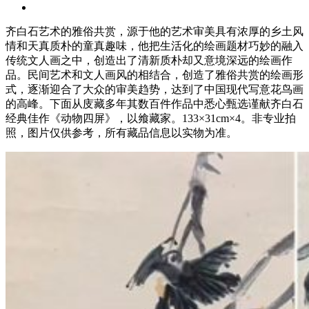
齐白石艺术的雅俗共赏，源于他的艺术审美具有浓厚的乡土风
情和天真质朴的童真趣味，他把生活化的绘画题材巧妙的融入
传统文人画之中，创造出了清新质朴却又意境深远的绘画作
品。民间艺术和文人画风的相结合，创造了雅俗共赏的绘画形
式，逐渐迎合了大众的审美趋势，达到了中国现代写意花鸟画
的高峰。下面从庋藏多年其数百件作品中悉心甄选谨献齐白石
经典佳作《动物四屏》，以飨藏家。133×31cm×4。非专业拍
照，图片仅供参考，所有藏品信息以实物为准。