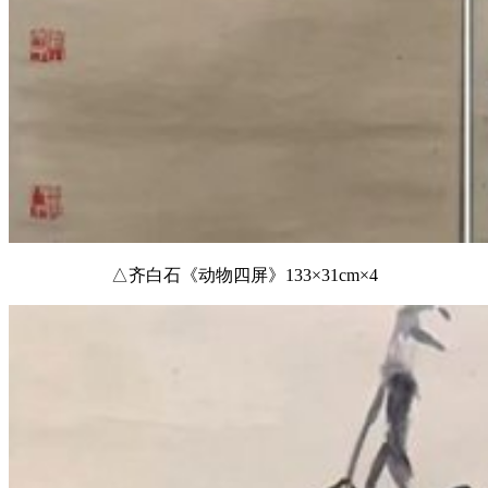
△齐白石《动物四屏》133×31cm×4