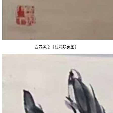
△四屏之《桂花双兔图》