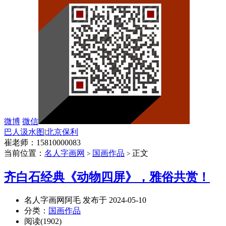
微博
微信
巴人汲水图
|
北京保利
崔老师：15810000083
当前位置：
名人字画网
国画作品
正文
>
>
齐白石经典《动物四屏》，雅俗共赏！
名人字画网阿毛 发布于 2024-05-10
分类：
国画作品
阅读(1902)