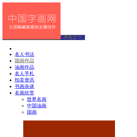
名人字画网
名人书法
国画作品
油画作品
名人手札
拍卖资讯
书画杂谈
名画欣赏
世界名画
中国油画
国画