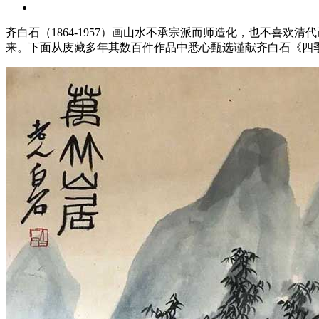
齐白石（1864-1957）画山水不承宗派而师造化，也不喜
来。下面从庋藏多年其数百件作品中悉心甄选谨献齐白石《四季山