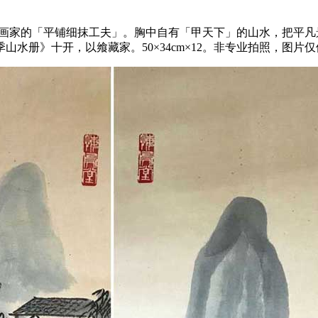
欢清代画家的「平铺细抹工夫」。胸中自有「甲天下」的山水，把
水册》十开，以飨藏家。50×34cm×12。非专业拍照，图片