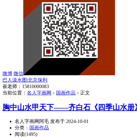
微博
微信
巴人汲水图
|
北京保利
崔老师：15810000083
当前位置：
名人字画网
国画作品
正文
>
>
胸中山水甲天下——齐白石《四季山水册
名人字画网阿毛 发布于 2024-10-01
分类：
国画作品
阅读(1495)