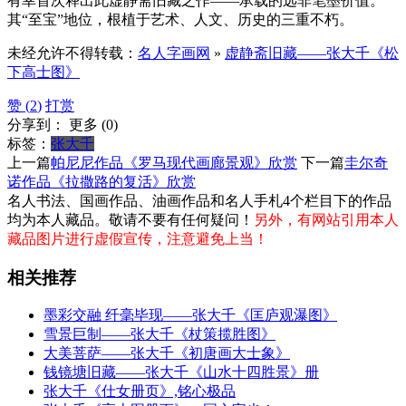
有幸首次释出此虚静斋旧藏之作——承载的远非笔墨价值。
其“至宝”地位，根植于艺术、人文、历史的三重不朽。
未经允许不得转载：
名人字画网
»
虚静斋旧藏——张大千《松
下高士图》
赞 (
2
)
打赏
分享到：
更多
(
0
)
标签：
张大千
上一篇
帕尼尼作品《罗马现代画廊景观》欣赏
下一篇
圭尔奇
诺作品《拉撒路的复活》欣赏
名人书法、国画作品、油画作品和名人手札4个栏目下的作品
均为本人藏品。敬请不要有任何疑问！
另外，有网站引用本人
藏品图片进行虚假宣传，注意避免上当！
相关推荐
墨彩交融 纤毫毕现——张大千《匡庐观瀑图》
雪景巨制——张大千《杖策揽胜图》
大美菩萨——张大千《初唐画大士象》
钱镜塘旧藏——张大千《山水十四胜景》册
张大千《仕女册页》,铭心极品