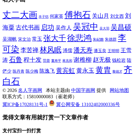
丈二大画
傅抱石
刘
关山月
何家英
刘文西
丰子恺
吴冠中
吴昌硕
启功
海粟
古代书画
吴作人
吴大羽
李
徐悲鸿
张大千
常玉
吴湖帆
宋文治
朱德群
朱屺瞻
可染
林风眠
潘天寿
李苦禅
王雪
溥儒
潘玉良
王明明
石鲁
程十发
赵无极
谢稚柳
涛
钱松岩
陆
范曾
董寿平
蒋兆和
齐
黄胄
黄宾虹
黄永玉
陈逸飞
俨少
陈少梅
陈丹青
黎雄才
白石
© 2026
名人字画网
本站主题由
中国字画网
提供
网站地图
联系方式：15810000083（崔老师）
冀ICP备17028131号-1
冀公网安备 13102402000336号
觉得文章有用就打赏一下文章作者
支付宝扫一扫打赏