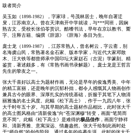
跋者简介
吴玉如（1898-1982），字家琭，号茂林居士，晚年自署迂
叟，江苏南京人。曾在天津南开中学就读，与***同班，因娴
熟古文，受校长张伯苓赏识。酷嗜书法，早年在京以教书、鬻
字、注释古籍、编撰《辞源》《辞海》条目为生。
庞士龙（1899-1987），江苏常熟人，曾名树云，字云斋，别
名海虞山民，常熟著名金石家、版本学家，与近代大家邓散
木、汪大铁等都曾师承中国印坛大家赵石（古泥）学篆刻。精
鉴赏，著述颇多，有《常熟书画书录解题》。庞士龙是王哲言
先生的挚友之一。
张大千喜好以高士为题材作画，无论是早年的俊逸秀美、中年
的精工富丽，还是晚年的沉郁朴拙，都令人感慨其人物画创作
兼具古今的眼界、深厚扎实的传统基础，折服于其笔下人物清
丽雅逸的名士风度。此幅《松下高士》，作于一九四八年，张
大千时年五十岁。与其早期的高士题材作品相比，此时张大千
的高士图风格由“清新俊逸”向“苍深渊穆”转变，画面“笔简而
意不简”。此幅《松下高士》是难得的
极品佳作
，画面宁静祥
和、清新秀雅、意寓深远、情趣盎然。张大千绘制此画时处
于“师自然”的创作阶段，通过多年的临摹生涯，此时的张大千