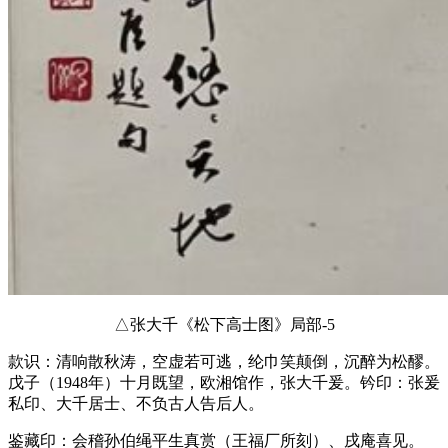
△张大千《松下高士图》局部-5
款识：清响散秋涛，空虚若可逃，纶巾笑颠倒，沉醉为松醪。
戊子（1948年）十月既望，欧湘馆作，张大千爰。钤印：张爰
私印、大千居士、不负古人告后人。
鉴藏印：会稽孙伯绳平生真赏（王福厂所刻）、戌庵喜见。