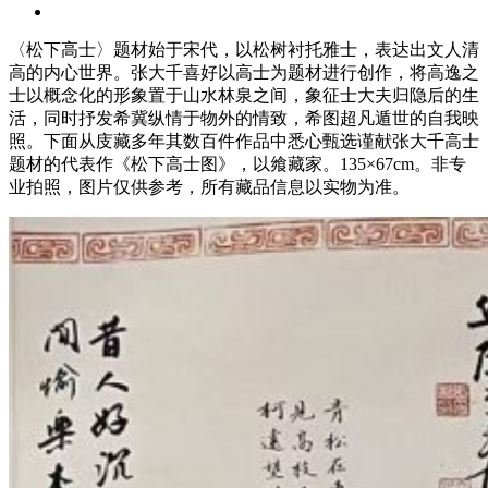
〈松下高士〉题材始于宋代，以松树衬托雅士，表达出文人清
高的内心世界。张大千喜好以高士为题材进行创作，将高逸之
士以概念化的形象置于山水林泉之间，象征士大夫归隐后的生
活，同时抒发希冀纵情于物外的情致，希图超凡遁世的自我映
照。下面从庋藏多年其数百件作品中悉心甄选谨献张大千高士
题材的代表作《松下高士图》，以飨藏家。135×67cm。非专
业拍照，图片仅供参考，所有藏品信息以实物为准。