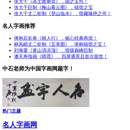
张大千《高士图册页》，国之宝也！
张大千巨制《晚山看云图》，镇馆之宝
张大千丈二钜制《登山临水》，馆藏臻绝之作！
名人字画推荐
傅抱石长卷《丽人行》，铭心经典再现！
林风眠丈二钜制《五美图》，堪称镇馆之宝！
刘海粟《黄山清凉顶》，馆级巅峰巨制
潘天寿指画《晴霞》， 四屏通景且首次面世！
中石老师为中国字画网题字！
热门主题
名人字画网