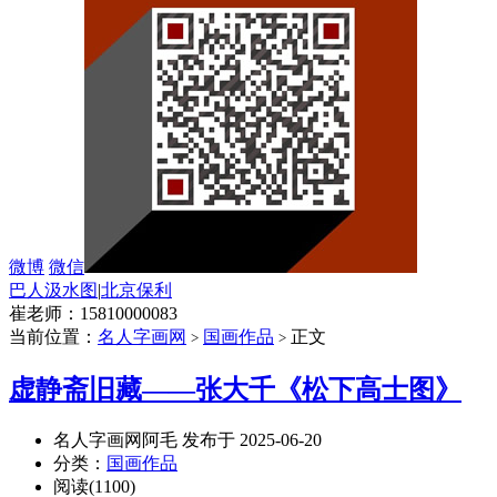
微博
微信
巴人汲水图
|
北京保利
崔老师：15810000083
当前位置：
名人字画网
国画作品
正文
>
>
虚静斋旧藏——张大千《松下高士图》
名人字画网阿毛 发布于 2025-06-20
分类：
国画作品
阅读(1100)