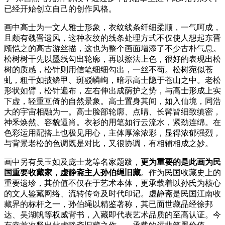
已经开始创立自己的创作风格。
画中高士为一文人雅士形象，衣纹线条纤细柔顺，一气呵成，
且颇有魏晋遗风，这种衣纹的线条处理方式不仅使人想起东晋
顾恺之的高古游丝描，这也为整个画面增添了不少古朴气息。
松树树干先以墨线勾出轮廓，再以擦法上色，很好的表现出松
树的质感，松针则用信笔细细勾出，一丝不苟。松树宛似苍
虬，粗干如披鳞甲、斑驳嶙峋，暗示高士隐于苍山之中。老松
形状如臂，松针遍布，左右伸出成荫护之势，与高士形成上实
下虚，轻重互倚的自然景象。高士置身其间，如入仙境，同浩
大的宇宙相融为一。高士脸部轮廓、点睛、长髯皆细致缜密，
神釆焕然、容貌逼肖。衣衫的用笔如行云流水，紧劲连绵。在
色彩运用配搭上也极见用心，主体厚涂浓彩，显得浓郁强烈，
与背景老松的色调既是对比，又很协调，有相辅相成之妙。
‌画中另有吴玉如及庞士龙等名家题跋，
更为重要的是此画为民
国重要收藏家，虚静斋主人孙伯绳旧藏
。作为民国收藏史上的
重要遗珍，其价值不仅在于艺术本体，更承载着以孙氏为核心
的文人鉴藏网络、流转传奇及时代印记。虚静斋‌是民国江南收
藏界的标杆之一，孙伯绳以精鉴著称，其已面世藏品经徐邦
达、吴湖帆等权威背书，入藏即代表艺术品质的至高认证。今