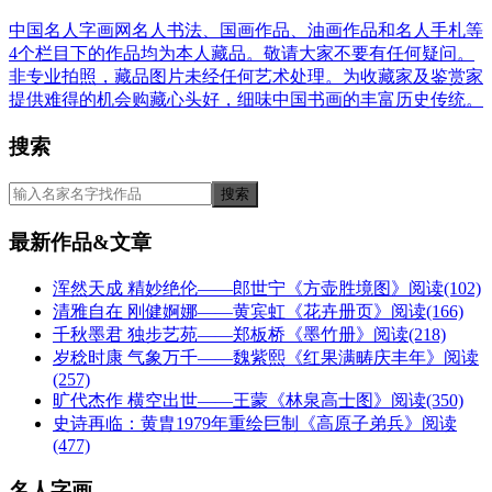
中国名人字画网名人书法、国画作品、油画作品和名人手札等
4个栏目下的作品均为本人藏品。敬请大家不要有任何疑问。
非专业拍照，藏品图片未经任何艺术处理。为收藏家及鉴赏家
提供难得的机会购藏心头好，细味中国书画的丰富历史传统。
搜索
最新作品&文章
浑然天成 精妙绝伦——郎世宁《方壶胜境图》
阅读(102)
清雅自在 刚健婀娜——黄宾虹《花卉册页》
阅读(166)
千秋墨君 独步艺苑——郑板桥《墨竹册》
阅读(218)
岁稔时康 气象万千——魏紫熙《红果满畴庆丰年》
阅读
(257)
旷代杰作 横空出世——王蒙《林泉高士图》
阅读(350)
史诗再临：黄胄1979年重绘巨制《高原子弟兵》
阅读
(477)
名人字画