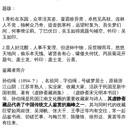
题跋：
1.青松在东园，众草没其姿。凝霜殄异类，卓然见高枝。连林
人不觉，独树众乃奇。提壶抚寒柯，远望时复为。吾生梦幻
间，何事绁尘羁。丁巳伏日，吴玉如得观题句補空。钤印：吴
玉如印。
2.昔人好沈酣，人事不复理。但进杯中物，应世聊而耳。悠悠
天地间，偷乐本无愧。诸贤各有心，啸傲夫何忧。丙辰菊花开
题句。庞士龙。钤印：庞士龙、云斋。
鉴藏者简介
孙伯绳（1894-？），名祖同，字伯绳，号破梦居士，原籍浙
江山阴，江苏常熟人，实业家、收藏大家。活跃于民国至新中
国初期。著有《虚静斋藏画集》、《虚静斋宋元明本书目》
等。孙伯绳是民国江南文化圈的重要收藏家与诗人‌，
其虚静斋
藏品代表了中国传统文人鉴赏的巅峰之一
。其与同时代的收藏
巨擘如周叔弢、吴湖帆、张大千、王季迁等均有交往，常一起
品鉴书画、切磋艺事。与梅兰芳、陈隆恪、徐邦达、黄裳等亦
有往来。