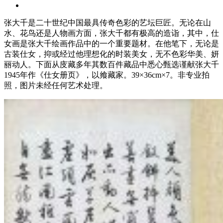
张大千是二十世纪中国最具传奇色彩的艺坛巨匠。无论在山
水、花鸟还是人物画方面，张大千都有极高的造诣，其中，仕
女画是张大千绘画作品中的一个重要题材。在他笔下，无论是
古装仕女，抑或经过他理想化的时装美女，无不色彩华美、妍
丽动人。下面从庋藏多年其数百件藏品中悉心甄选谨献张大千
1945年作《仕女册页》，以飨藏家。39×36cm×7。非专业拍
照，图片未经任何艺术处理。