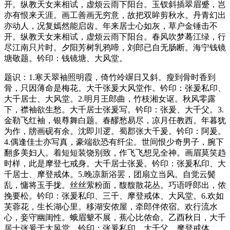
开。纵教天女来相试，虚烦云雨下阳台。玉钗斜插翠眉蹙，岂
亦有恨来天涯。画工善画无穷意，故把双眸剪秋水。丹青幻出
亦动人，况复嫣然能启齿。年来居士心如灰，草户金锤击不
开。纵教天女来相试，虚烦云雨下阳台。春风吹梦蓦江绿，行
尽江南只片时。夕阳芳树乳鸦啼，刘郎已自无肠断。海宁钱镜
塘敬题。钤印：钱镜塘、大风堂。
题识：1.寒天翠袖照明霞，倚竹竛竮日又斜。瘦到骨时香到
骨，只因薄命是梅花。大千张爰大风堂作。钤印：张爰私印、
大千居士、大风堂。2.明月王郎曲，竹枝湘女讴。秋风零露
下，襟袖欲生愁。大千居士张爰写。钤印：张爰、大千父。3.
金勒飞红袖，银尊舞白题。春醪愁易尽，凉月任教西。年暮犹
为作，牓画砚有余。沈即川逻。蜀郡张大千爰。钤印：阿爰。
4.偶逢佳士亦写真，豪端欲恐有纤尘。世间恨少奇男子，腕下
翻多美妇人。着短短装饶别致，作飞飞想见全神。画眉莫笑趋
时样，此是摩登七戒身。大千居士张爰。钤印：张爰私印、大
千居士、摩登戒体。5.晚凉新浴罢，团扇立当风。自觉云鬓
乱，慵将玉手拢。丝丝萦粉面，馥馥散花丛。巧语呼郎出，侬
挽要松。钤印：张爰私印、三千、摩登戒体、大风堂。6.欢如
芙蓉花，生长湖心里。移湖安侬屋，牵郎伴侬宿。欢行流水
心，妾守幽闺性。蛾眉颦不展，蕉心比侬命。乙酉秋日，大千
居士张爰于大风堂。钤印：张爰私印、大千父、摩登戒体。