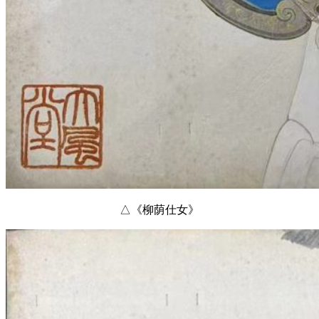
△《柳荫仕女》