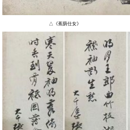
△《蕉荫仕女》