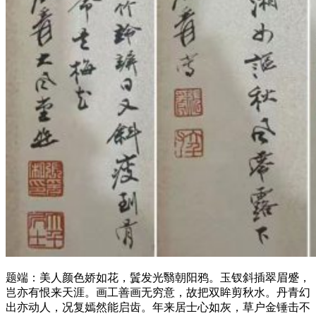
题端：美人颜色娇如花，鬒发光翳朝阳鸦。玉钗斜插翠眉蹙，
岂亦有恨来天涯。画工善画无穷意，故把双眸剪秋水。丹青幻
出亦动人，况复嫣然能启齿。年来居士心如灰，草户金锤击不