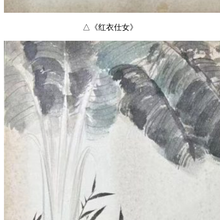
△《红衣仕女》