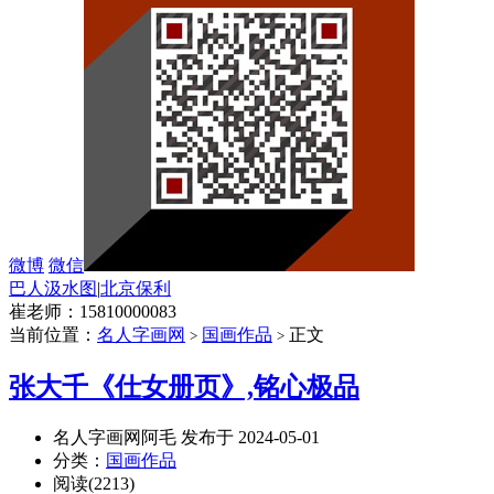
微博
微信
巴人汲水图
|
北京保利
崔老师：15810000083
当前位置：
名人字画网
国画作品
正文
>
>
张大千《仕女册页》,铭心极品
名人字画网阿毛 发布于 2024-05-01
分类：
国画作品
阅读(2213)