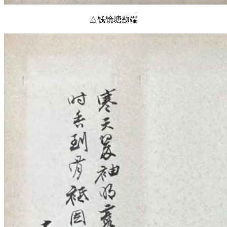
△钱镜塘题端