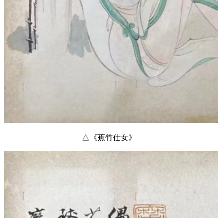
△《蕉竹仕女》