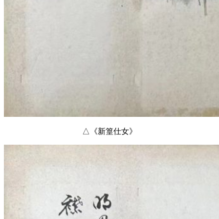
△《新篁仕女》