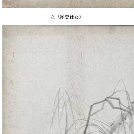
△《摩登仕女》