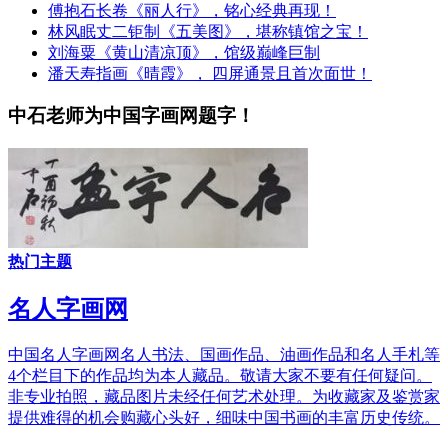
傅抱石长卷《丽人行》，铭心经典再现！
林风眠丈二钜制《五美图》，堪称镇馆之宝！
刘海粟《黄山清凉顶》，馆级巅峰巨制
潘天寿指画《晴霞》， 四屏通景且首次面世！
中石老师为中国字画网题字！
热门主题
名人字画网
中国名人字画网名人书法、国画作品、油画作品和名人手札等
4个栏目下的作品均为本人藏品。敬请大家不要有任何疑问。
非专业拍照，藏品图片未经任何艺术处理。为收藏家及鉴赏家
提供难得的机会购藏心头好，细味中国书画的丰富历史传统。