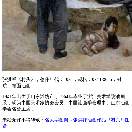
张洪祥《村头》，创作年代：1981，规格：98×138cm，材
质：布面油画
1941年出生于山东潍坊市，1964年毕业于浙江美术学院油画
系，现为中国美术家协会会员、中国油画学会理事、山东油画
学会名誉主席 。
未经允许不得转载：
名人字画网
»
张洪祥油画作品《村头》图
赏