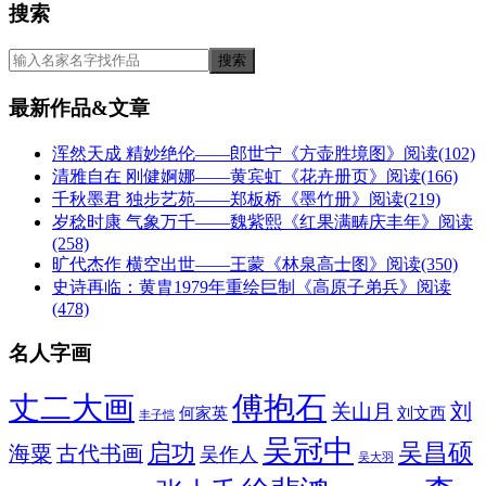
搜索
最新作品&文章
浑然天成 精妙绝伦——郎世宁《方壶胜境图》
阅读(102)
清雅自在 刚健婀娜——黄宾虹《花卉册页》
阅读(166)
千秋墨君 独步艺苑——郑板桥《墨竹册》
阅读(219)
岁稔时康 气象万千——魏紫熙《红果满畴庆丰年》
阅读
(258)
旷代杰作 横空出世——王蒙《林泉高士图》
阅读(350)
史诗再临：黄胄1979年重绘巨制《高原子弟兵》
阅读
(478)
名人字画
丈二大画
傅抱石
刘
关山月
何家英
刘文西
丰子恺
吴冠中
吴昌硕
启功
海粟
古代书画
吴作人
吴大羽