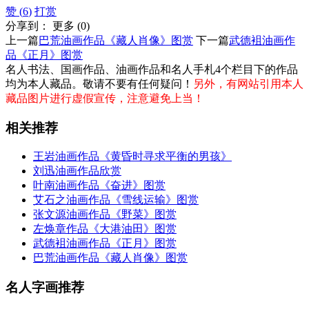
赞 (
6
)
打赏
分享到：
更多
(
0
)
上一篇
巴荒油画作品《藏人肖像》图赏
下一篇
武德袓油画作
品《正月》图赏
名人书法、国画作品、油画作品和名人手札4个栏目下的作品
均为本人藏品。敬请不要有任何疑问！
另外，有网站引用本人
藏品图片进行虚假宣传，注意避免上当！
相关推荐
王岩油画作品《黄昏时寻求平衡的男孩》
刘迅油画作品欣赏
叶南油画作品《奋进》图赏
艾石之油画作品《雪线运输》图赏
张文源油画作品《野菜》图赏
左焕章作品《大港油田》图赏
武德袓油画作品《正月》图赏
巴荒油画作品《藏人肖像》图赏
名人字画推荐