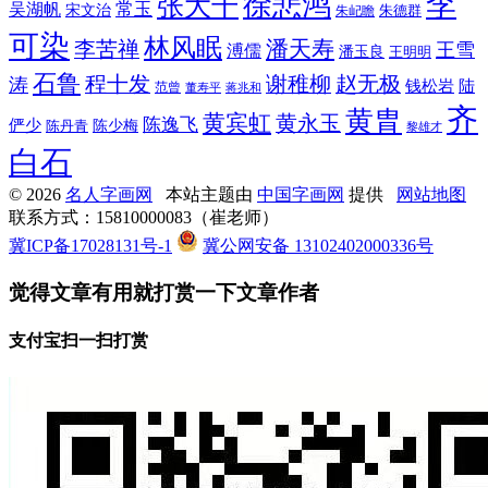
李
徐悲鸿
张大千
常玉
吴湖帆
宋文治
朱德群
朱屺瞻
可染
林风眠
潘天寿
李苦禅
王雪
溥儒
潘玉良
王明明
石鲁
程十发
赵无极
谢稚柳
涛
钱松岩
陆
范曾
董寿平
蒋兆和
齐
黄胄
黄宾虹
黄永玉
陈逸飞
俨少
陈少梅
陈丹青
黎雄才
白石
© 2026
名人字画网
本站主题由
中国字画网
提供
网站地图
联系方式：15810000083（崔老师）
冀ICP备17028131号-1
冀公网安备 13102402000336号
觉得文章有用就打赏一下文章作者
支付宝扫一扫打赏