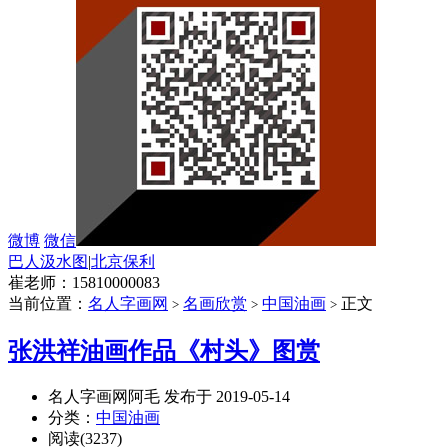
微博
微信
巴人汲水图
|
北京保利
崔老师：15810000083
当前位置：
名人字画网
名画欣赏
中国油画
正文
>
>
>
张洪祥油画作品《村头》图赏
名人字画网阿毛 发布于 2019-05-14
分类：
中国油画
阅读(3237)