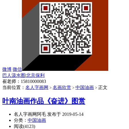
微博
微信
巴人汲水图
|
北京保利
崔老师：15810000083
当前位置：
名人字画网
名画欣赏
中国油画
正文
>
>
>
叶南油画作品《奋进》图赏
名人字画网阿毛 发布于 2019-05-14
分类：
中国油画
阅读(4123)