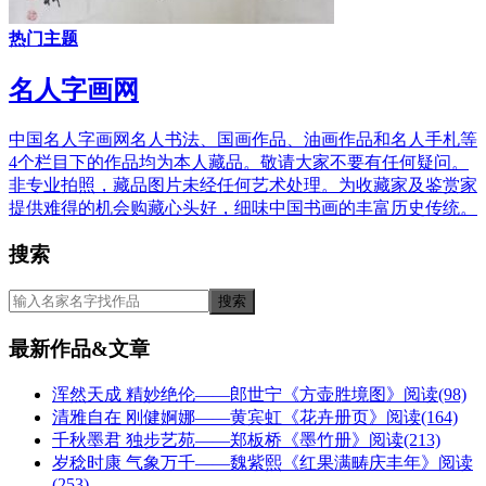
热门主题
名人字画网
中国名人字画网名人书法、国画作品、油画作品和名人手札等
4个栏目下的作品均为本人藏品。敬请大家不要有任何疑问。
非专业拍照，藏品图片未经任何艺术处理。为收藏家及鉴赏家
提供难得的机会购藏心头好，细味中国书画的丰富历史传统。
搜索
最新作品&文章
浑然天成 精妙绝伦——郎世宁《方壶胜境图》
阅读(98)
清雅自在 刚健婀娜——黄宾虹《花卉册页》
阅读(164)
千秋墨君 独步艺苑——郑板桥《墨竹册》
阅读(213)
岁稔时康 气象万千——魏紫熙《红果满畴庆丰年》
阅读
(253)