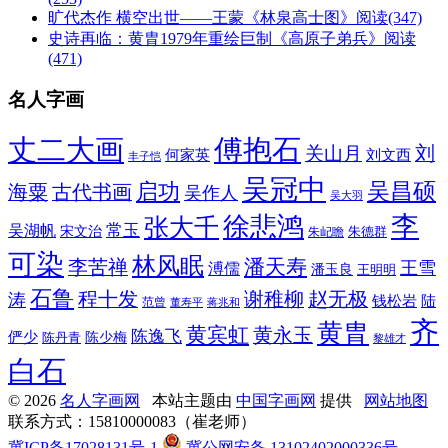
旷代杰作 横空出世——王蒙《林泉高士图》
阅读(347)
史诗再临：黄胄1979年重绘巨制《高原子弟兵》
阅读
(471)
名人字画
丈二大画
傅抱石
刘
关山月
何家英
刘文西
丰子恺
吴冠中
吴昌硕
启功
海粟
古代书画
吴作人
吴大羽
李
徐悲鸿
张大千
常玉
吴湖帆
宋文治
朱德群
朱屺瞻
可染
林风眠
潘天寿
李苦禅
王雪
溥儒
潘玉良
王明明
石鲁
程十发
赵无极
谢稚柳
涛
钱松岩
陆
范曾
董寿平
蒋兆和
齐
黄胄
黄宾虹
黄永玉
陈逸飞
俨少
陈少梅
陈丹青
黎雄才
白石
© 2026
名人字画网
本站主题由
中国字画网
提供
网站地图
联系方式：15810000083（崔老师）
冀ICP备17028131号-1
冀公网安备 13102402000336号