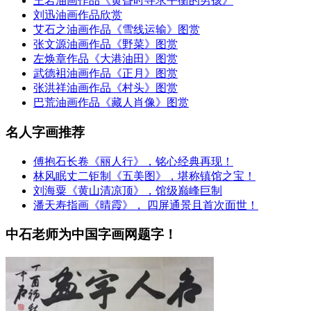
王岩油画作品《黄昏时寻求平衡的男孩》
刘迅油画作品欣赏
艾石之油画作品《雪线运输》图赏
张文源油画作品《野菜》图赏
左焕章作品《大港油田》图赏
武德袓油画作品《正月》图赏
张洪祥油画作品《村头》图赏
巴荒油画作品《藏人肖像》图赏
名人字画推荐
傅抱石长卷《丽人行》，铭心经典再现！
林风眠丈二钜制《五美图》，堪称镇馆之宝！
刘海粟《黄山清凉顶》，馆级巅峰巨制
潘天寿指画《晴霞》， 四屏通景且首次面世！
中石老师为中国字画网题字！