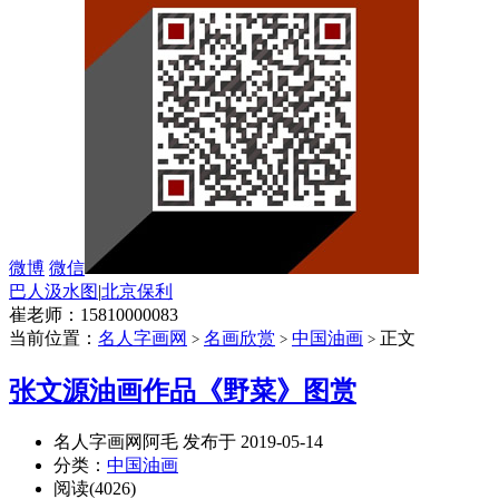
微博
微信
巴人汲水图
|
北京保利
崔老师：15810000083
当前位置：
名人字画网
名画欣赏
中国油画
正文
>
>
>
张文源油画作品《野菜》图赏
名人字画网阿毛 发布于 2019-05-14
分类：
中国油画
阅读(4026)