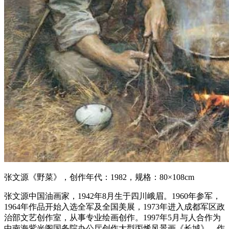
张文源《野菜》，创作年代：1982，规格：80×108cm
张文源中国油画家，1942年8月生于四川峨眉。1960年参军，
1964年作品开始入选全军及全国美展，1973年进入成都军区政
治部文艺创作室，从事专业绘画创作。1997年5月与人合作为
中南海紫光阁国务院办公厅创作大型丙烯风景画《长城》。作