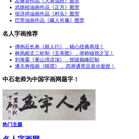
左焕章作品《大港油田》图赏
武德袓油画作品《正月》图赏
张洪祥油画作品《村头》图赏
巴荒油画作品《藏人肖像》图赏
名人字画推荐
傅抱石长卷《丽人行》，铭心经典再现！
林风眠丈二钜制《五美图》，堪称镇馆之宝！
刘海粟《黄山清凉顶》，馆级巅峰巨制
潘天寿指画《晴霞》， 四屏通景且首次面世！
中石老师为中国字画网题字！
热门主题