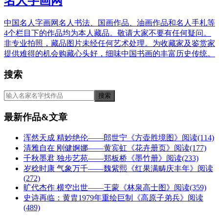
名人字画网
中国名人字画网名人书法、国画作品、油画作品和名人手札等
4个栏目下的作品均为本人藏品。敬请大家不要有任何疑问。
非专业拍照，藏品图片未经任何艺术处理。为收藏家及鉴赏家
提供难得的机会购藏心头好，细味中国书画的丰富历史传统。
搜索
最新作品&文章
浑然天成 精妙绝伦——郎世宁《方壶胜境图》
阅读(114)
清雅自在 刚健婀娜——黄宾虹《花卉册页》
阅读(177)
千秋墨君 独步艺苑——郑板桥《墨竹册》
阅读(233)
岁稔时康 气象万千——魏紫熙《红果满畴庆丰年》
阅读
(272)
旷代杰作 横空出世——王蒙《林泉高士图》
阅读(359)
史诗再临：黄胄1979年重绘巨制《高原子弟兵》
阅读
(489)