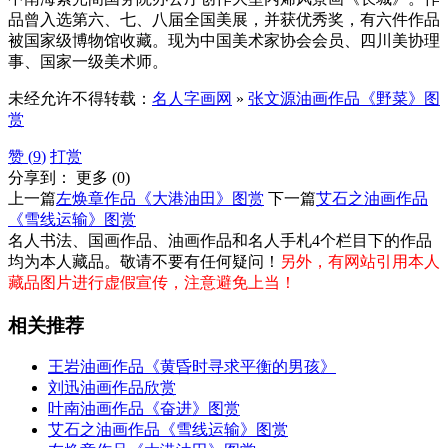
品曾入选第六、七、八届全国美展，并获优秀奖，有六件作品
被国家级博物馆收藏。现为中国美术家协会会员、四川美协理
事、国家一级美术师。
未经允许不得转载：
名人字画网
»
张文源油画作品《野菜》图
赏
赞 (
9
)
打赏
分享到：
更多
(
0
)
上一篇
左焕章作品《大港油田》图赏
下一篇
艾石之油画作品
《雪线运输》图赏
名人书法、国画作品、油画作品和名人手札4个栏目下的作品
均为本人藏品。敬请不要有任何疑问！
另外，有网站引用本人
藏品图片进行虚假宣传，注意避免上当！
相关推荐
王岩油画作品《黄昏时寻求平衡的男孩》
刘迅油画作品欣赏
叶南油画作品《奋进》图赏
艾石之油画作品《雪线运输》图赏