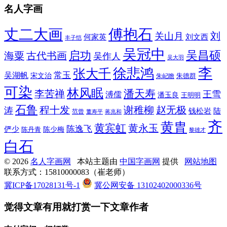
名人字画
丈二大画
傅抱石
刘
关山月
何家英
刘文西
丰子恺
吴冠中
吴昌硕
启功
海粟
古代书画
吴作人
吴大羽
李
徐悲鸿
张大千
常玉
吴湖帆
宋文治
朱德群
朱屺瞻
可染
林风眠
潘天寿
李苦禅
王雪
溥儒
潘玉良
王明明
石鲁
程十发
赵无极
谢稚柳
涛
钱松岩
陆
范曾
董寿平
蒋兆和
齐
黄胄
黄宾虹
黄永玉
陈逸飞
俨少
陈少梅
陈丹青
黎雄才
白石
© 2026
名人字画网
本站主题由
中国字画网
提供
网站地图
联系方式：15810000083（崔老师）
冀ICP备17028131号-1
冀公网安备 13102402000336号
觉得文章有用就打赏一下文章作者